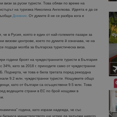
 визи за руски туристи. Това обяви по време на
стърът на туризма Николина Ангелкова. Идеята е да се
 съобщи
Дневник
. От думите й не се разбра кога е
, че в Русия, която е един от най-големите пазари за
и визови центрове, което по думите й означава, че на
се подаде молба за българска туристическа виза.
тири години броят на чуждестранните туристи в България
 с 34%, като за 2018 г. приходите само от чуждестранни
НБ. Подчерта, че това е била третата поред рекордна
гнали 9.2 млн. чуждестранни туристи. Нощувките общо
денци, като от българи са осъществени 9.5 млн. Това
ред водещите страни в ЕС по брой нощувки в
ъм.
инамична” година, като изрази надежда, че със
 и бизнеса министерството ще успее да задържи нивото