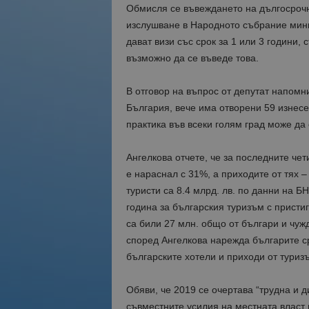
Обмисля се въвеждането на дългосрочни
изслушване в Народното събрание мини
дават визи със срок за 1 или 3 години,
възможно да се въведе това.
В отговор на въпрос от депутат напомни
България, вече има отворени 59 изнесен
практика във всеки голям град може да 
Ангелкова отчете, че за последните че
е нараснал с 31%, а приходите от тях –
туристи са 8.4 млрд. лв. по данни на Б
година за българския туризъм с присти
са били 27 млн. общо от българи и чуж
според Ангелкова нарежда българите с
българските хотели и приходи от туриз
Обяви, че 2019 се очертава “трудна и д
съвместните усилия на местната власт