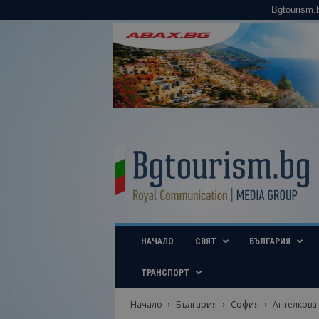
Bgtourism.
B
g
t
o
u
r
i
НАЧАЛО
СВЯТ
БЪЛГАРИЯ
s
m
.
ТРАНСПОРТ
b
g
Начало
България
София
Ангелкова 
–