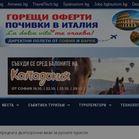
bg
Airnews.bg
TravelTech.bg
Spatourism.bg
Jobs.bgtourism.bg
Des
МЕСТА
СЪБИТИЕН ТУРИЗЪМ
ТУРОПЕРАТОРИ
ТЕХНОЛО
предлага дългосрочни визи за руските туристи