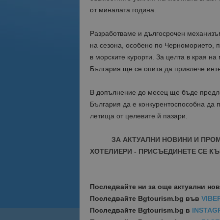
от миналата година.
Разработваме и дългосрочен механизъм
на сезона, особено по Черноморието, п
в морските курорти. За целта в края н
България ще се опита да привлече инт
В допълнение до месец ще бъде предло
България да е конкурентоспособна да 
летища от целевите й пазари.
ЗА АКТУАЛНИ НОВИНИ И ПРО
ХОТЕЛИЕРИ - ПРИСЪЕДИНЕТЕ СЕ КЪ
Последвайте ни за още актуални но
Последвайте
Bgtourism.bg във
VIBE
Последвайте
Bgtourism.bg в
INSTAG