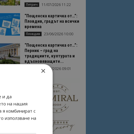
11/07/2026 11:22
Петрич
“Пощенска картичка от…”:
Пловдив, градът на всички
времена
23/06/2026 10:00
Пловдив
“Пощенска картичка от…”:
Перник – град на
традициите, културата и
вдъхновяващите...
×
17/06/2026 09:01
Перник
 и да
ето на нашия
а я комбинират с
то използване на