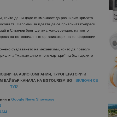
, който да ни даде възможност да разширим крилата
осочи тя. Напомни за идеята да се привличат конгреси
а май в Слънчев бряг ще има конференция, на която
ереса на потенциалните организатори на конференции.
жено създаването на механизъм, който да позволи
привлича “максимално много чартъри” на българските
МОЦИИ НА АВИОКОМПАНИИ, ТУРОПЕРАТОРИ И
М ВАЙБЪР КАНАЛА НА BGTOURISM.BG -
ВКЛЮЧИ СЕ
ТУК
!
вини
в
Google News Showcase
R
RAM