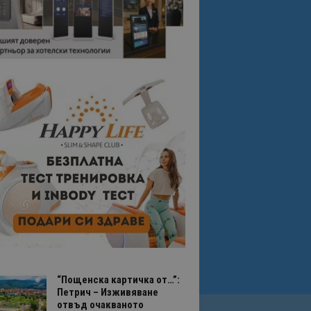
“Пощенска картичка от…”:
Петрич – Изживяване
отвъд очакваното