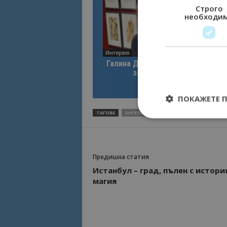
Строго
необходи
Интервю
Галина Декова: Перник има поте
за културна дестинация
ПОКАЖЕТЕ 
ТАГОВЕ
АНГЕЛКОВА
МИНИСТЕРСТВО НА ТУР
Предишна статия
Строго необходимит
управление на акау
Истанбул – град, пълен с истори
магия
Име
cookie_notice_acc