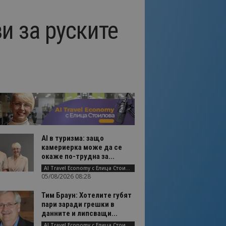
и за руските
AI в туризма: защо
камериерка може да се
окаже по-трудна за...
AI Travel Economy с Елица Стоилова
05/08/2026 08:28
Тим Браун: Хотелите губят
пари заради грешки в
данните и липсващи...
AI Travel Economy с Елица Стоилова