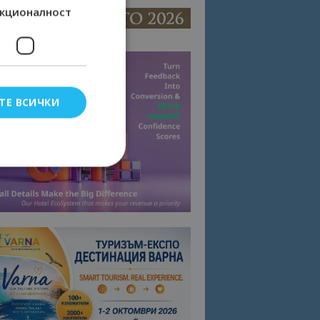
кционалност
ТЕ ВСИЧКИ
елско влизане и
тки.
омните съгласието
квитки на сайта.