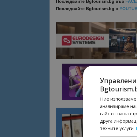
Последвайте
Bgtourism.bg във
FAC
Последвайте
Bgtourism.bg в
YOUTU
Управлени
Bgtourism.
Ние използваме 
анализираме на
сайт от ваша ст
друга информаци
техните услуги.