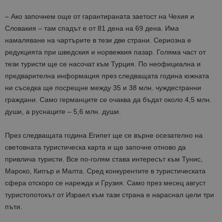
– Ако започнем още от гарантираната заетост на Чехия и
Словакия – там спадът е от 81 дена на 69 дена. Има
намаляване на чартърите в тези две страни. Сериозна е
редукцията при шведския и норвежкия пазар. Голяма част от
тези туристи ще се насочат към Турция. По неофициална и
предварителна информация през следващата година южната
ни съседка ще посрещне между 35 и 38 млн. чуждестранни
граждани. Само германците се очаква да бъдат около 4,5 млн.
души, а руснаците – 5,6 млн. души.
През следващата година Египет ще се върне осезателно на
световната туристическа карта и ще започне отново да
привлича туристи. Все по-голям става интересът към Тунис,
Мароко, Кипър и Малта. Сред конкурентите в туристическата
сфера отскоро се нарежда и Грузия. Само през месец август
туристопотокът от Израел към тази страна е нараснал цели три
пъти.