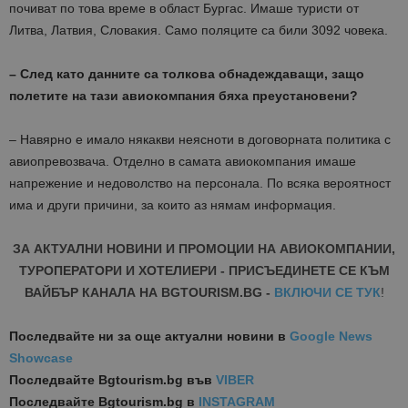
почиват по това време в област Бургас. Имаше туристи от
Литва, Латвия, Словакия. Само поляците са били 3092 човека.
– След като данните са толкова обнадеждаващи, защо
полетите на тази авиокомпания бяха преустановени?
– Навярно е имало някакви неясноти в договорната политика с
авиопревозвача. Отделно в самата авиокомпания имаше
напрежение и недоволство на персонала. По всяка вероятност
има и други причини, за които аз нямам информация.
ЗА АКТУАЛНИ НОВИНИ И ПРОМОЦИИ НА АВИОКОМПАНИИ,
ТУРОПЕРАТОРИ И ХОТЕЛИЕРИ - ПРИСЪЕДИНЕТЕ СЕ КЪМ
ВАЙБЪР КАНАЛА НА BGTOURISM.BG -
ВКЛЮЧИ СЕ ТУК
!
Последвайте ни за още актуални новини
в
Google News
Showcase
Последвайте
Bgtourism.bg във
VIBER
Последвайте
Bgtourism.bg в
INSTAGRAM