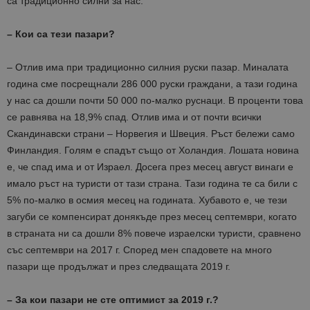
са традиционно силни за нас.
– Кои са тези пазари?
– Отлив има при традиционно силния руски пазар. Миналата
година сме посрещнали 286 000 руски граждани, а тази година
у нас са дошли почти 50 000 по-малко руснаци. В проценти това
се равнява на 18,9% спад. Отлив има и от почти всички
Скандинавски страни – Норвегия и Швеция. Ръст бележи само
Финландия. Голям е спадът също от Холандия. Лошата новина
е, че спад има и от Израел. Досега през месец август винаги е
имало ръст на туристи от тази страна. Тази година те са били с
5% по-малко в осмия месец на годината. Хубавото е, че тези
загуби се компенсират донякъде през месец септември, когато
в страната ни са дошли 8% повече израелски туристи, сравнено
със септември на 2017 г. Според мен спадовете на много
пазари ще продължат и през следващата 2019 г.
– За кои пазари не сте оптимист за 2019 г.?