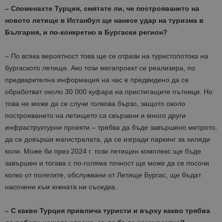
– Споменахте Турция, смятате ли, че построяването на
новото летище в Истанбул ще нанесе удар на туризма в
България, и по-конкретно в Бургаски регион?
– По всяка вероятност това ще се отрази на туристопотока на
бургаското летище. Ако този мегапроект се реализира, по
предварителна информация на час е предвидено да се
обработват около 30 000 куфара на пристигащите пътници. Но
това не може да се случи толкова бързо, защото около
построяването на летището са свързани и много други
инфраструктурни проекти – трябва да бъде завършено метрото,
да се довърши магистралата, да се изгради паркинг за хиляди
коли. Може би през 2024 г. този летищен комплекс ще бъде
завършен и тогава с по-голяма точност ще може да се посочи
колко от полетите, обслужвани от Летище Бургас, ще бъдат
насочени към южната ни съседка.
– С какво Турция привлича туристи и върху какво трябва