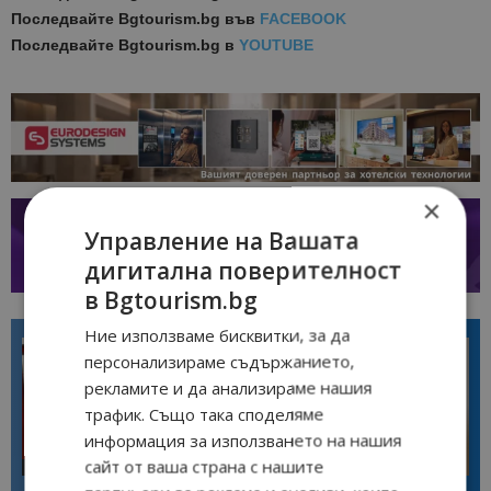
Последвайте
Bgtourism.bg във
FACEBOOK
Последвайте
Bgtourism.bg в
YOUTUBE
×
Управление на Вашата
дигитална поверителност
в Bgtourism.bg
Ние използваме бисквитки, за да
персонализираме съдържанието,
рекламите и да анализираме нашия
трафик. Също така споделяме
информация за използването на нашия
сайт от ваша страна с нашите
Интервю
Интервю
Галина Декова: Перник има
Анселмо Капороси: България