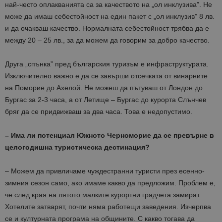
най-често оплакванията са за качеството на „ол инклузива”. Не
може да имаш себестойност на един пакет с „ол инклузив” 8 лв.
и да очакваш качество. Нормалната себестойност трябва да е
между 20 – 25 лв., за да можем да говорим за добро качество.
Друга „спънка” пред българския туризъм е инфраструктурата.
Изключително важно е да се завърши отсечката от винарните
на Поморие до Ахелой. Не можеш да пътуваш от Лондон до
Бургас за 2-3 часа, а от Летище – Бургас до курорта Слънчев
бряг да се придвижваш за два часа. Това е недопустимо.
– Има ли потенциал Южното Черноморие да се превърне в
целогодишна туристическа дестинация?
– Можем да привличаме чуждестранни туристи през есенно-
зимния сезон само, ако имаме какво да предложим. Проблем е,
че след края на лятото малките курортни градчета замират.
Хотелите затварят, почти няма работещи заведения. Изчерпва
се и културната програма на общините. С какво тогава да