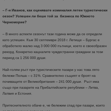
– Г-н Иванов, как оценявате изминалия летен туристически
сезон? Успешен ли беше той за бизнеса по Южното
Черноморие?
– В много аспекти сезонът тази година може да се определи
като успешен. Към 30 септември 2018 г. Летище – Бургас е
обработило малко над 3 000 000 пътници, което е своеобразен
рекорд. Конкретно кацналите чуждестранни граждани за този
период са 1 256 000 души.
Най-голям ръст при туристическите пазари у нас това лято
бележи Полша – с 31%. Сравнително същият е броят на
почиващите от Великобритания – 241 000 души. Ръст има
също при пазарите на Прибалтийските републики – Литва,
Латвия и Естония.
Притеснителното обаче е, че бележим спад при пазари, които