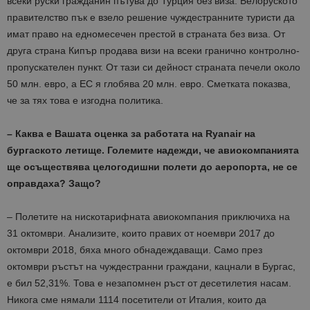
всеки руски гражданин пътува до Турция без виза. Белоруското
правителство пък е взело решение чуждестранните туристи да
имат право на едномесечен престой в страната без виза. От
друга страна Кипър продава визи на всеки гранично контролно-
пропускателен пункт. От тази си дейност страната печели около
50 млн. евро, а ЕС я глобява 20 млн. евро. Сметката показва,
че за тях това е изгодна политика.
– Каква е Вашата оценка за работата на
Ryа
nair на
бургаското летище. Големите надежди, че авиокомпанията
ще осъществява целогодишни полети до аеропорта, не се
оправдаха? Защо?
– Полетите на нискотарифната авиокомпания приключиха на
31 октомври. Анализите, които правих от ноември 2017 до
октомври 2018, бяха много обнадеждаващи. Само през
октомври ръстът на чуждестранни граждани, кацнали в Бургас,
е бил 52,31%. Това е незапомнен ръст от десетилетия насам.
Никога сме нямали 1114 посетители от Италия, които да