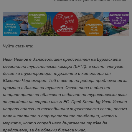
50 българи са блокирани в Малта от шест дни
Чуйте статията:
Иван Иванов е дългогодишен председател на Бургаската
регионална туристическа камара (БРТК), в която членуват
десетки туроператори, турагенти и хотелиери от
Южното Черноморие. Той е автор на редица предложения за
промени в Закона за туризма. Освен това е един от
инициаторите за облекчено издаване на туристически визи
за граждани на страни извън ЕС. Пред Kmeta.bg Иван Иванов
направи анализ на тазгодишния туристически сезон, посочи
положителните и отрицателните тенденции, както и
мерките, които според него държавата трябва да
предприеме, за да облекчи бизнеса у нас.