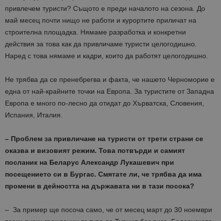
привлечем туристи? Същото е преди началото на сезона. До
май месец почти нищо не работи и курортите приличат на
строителна площадка. Нямаме разработка и конкретни
действия за това как да привличаме туристи целогодишно.
Наред с това нямаме и кадри, които да работят целогодишно.
Не трябва да се пренебрегва и факта, че нашето Черноморие е
една от най-крайните точки на Европа. За туристите от Западна
Европа е много по-лесно да отидат до Хърватска, Словения,
Испания, Италия.
– Проблем за привличане на туристи от трети страни се
оказва и визовият режим. Това потвърди и самият
посланик на Беларус Александр Лукашевич при
посещението си в Бургас. Смятате ли, че трябва да има
промени в дейността на държавата ни в тази посока?
– За пример ще посоча само, че от месец март до 30 ноември