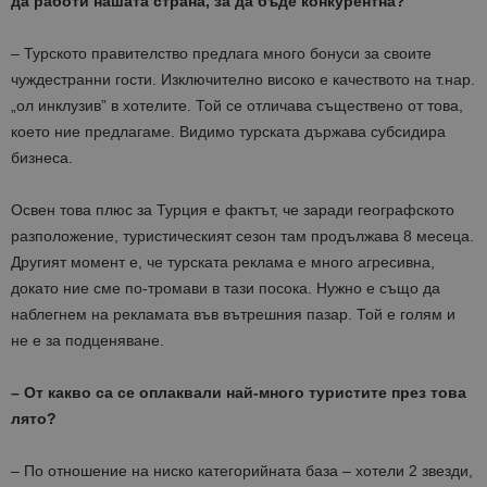
да работи нашата страна, за да бъде конкурентна?
– Турското правителство предлага много бонуси за своите
чуждестранни гости. Изключително високо е качеството на т.нар.
„ол инклузив” в хотелите. Той се отличава съществено от това,
което ние предлагаме. Видимо турската държава субсидира
бизнеса.
Освен това плюс за Турция е фактът, че заради географското
разположение, туристическият сезон там продължава 8 месеца.
Другият момент е, че турската реклама е много агресивна,
докато ние сме по-тромави в тази посока. Нужно е също да
наблегнем на рекламата във вътрешния пазар. Той е голям и
не е за подценяване.
– От какво са се оплаквали най-много туристите през това
лято?
– По отношение на ниско категорийната база – хотели 2 звезди,