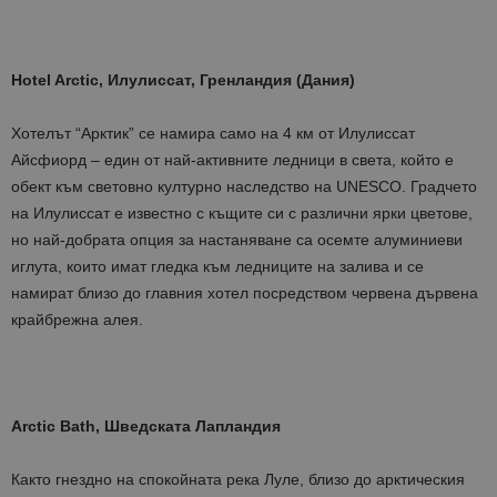
Hotel Arctic, Илулиссат, Гренландия (Дания)
Хотелът “Арктик” се намира само на 4 км от Илулиссат
Айсфиорд – един от най-активните ледници в света, който е
обект към световно културно наследство на UNESCO. Градчето
на Илулиссат е известно с къщите си с различни ярки цветове,
но най-добрата опция за настаняване са осемте алуминиеви
иглута, които имат гледка към ледниците на залива и се
намират близо до главния хотел посредством червена дървена
крайбрежна алея.
Arctic Bath, Шведската Лапландия
Както гнездно на спокойната река Луле, близо до арктическия