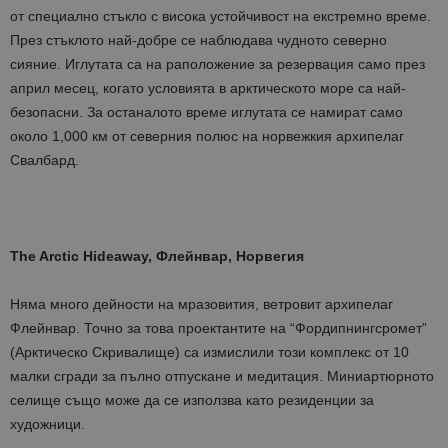
от специално стъкло с висока устойчивост на екстремно време.
През стъклото най-добре се наблюдава чудното северно
сияние. Иглутата са на раположение за резервация само през
април месец, когато условията в арктическото море са най-
безопасни. За останалото време иглутата се намират само
около 1,000 км от северния полюс на норвежкия архипелаг
Свалбард.
The Arctic Hideaway, Флейнвар, Норвегия
Няма много дейности на мразовития, ветровит архипелаг
Флейнвар. Точно за това проектантите на “Фордипнингсромет”
(Арктическо Скривалище) са измислили този комплекс от 10
малки сгради за пълно отпускане и медитация. Миниартюрното
селище също може да се използва като резиденции за
художници.