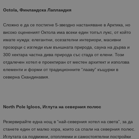
Octola, Финландска Лапландия
Сложно е да се постигне 5-звездно настаняване в Арктика, но
високо оцененият Октола има всеки един топъл лукс, от който
имате нужда: елегантни, осезателни интериори, масивни
прозорци с изгледи към външната природа, сауна на дърва и
300 хектара частна дива природа със стада от елени. Този
отдалечен хотел е проектиран от местен архитект и използва
елементи и форми от традиционните “лааву” къщурки в
северна Скандинавия.
North Pole Igloos, Иглута на северния полюс
Резервирайте една нощ в “най-северния хотел на света”, за да
станете един от малко хора, които са спали на северния полюс.
Иглутата са подвижни, отопляеми и самостоятелни постройки