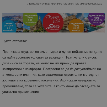
7 шикозни хотели, които се намират над арктическия кръг
Чуйте статията:
Проникващ студ, вечен зимен мрак и лунен пейзаж може да не
са най-търсените условия за ваканция. Тези хотели с висок
дизайн са за хората, на които не им пречи да правят
компромиси с комфорта. Построени са да бъдат устойчиви на
атмосферни влияния, като взаимстват строителни методи от
жилищата на коренното населения. Ако искате невероятно
преживяване, това са хотелите, в които може да отседнете за
уникално приключение.