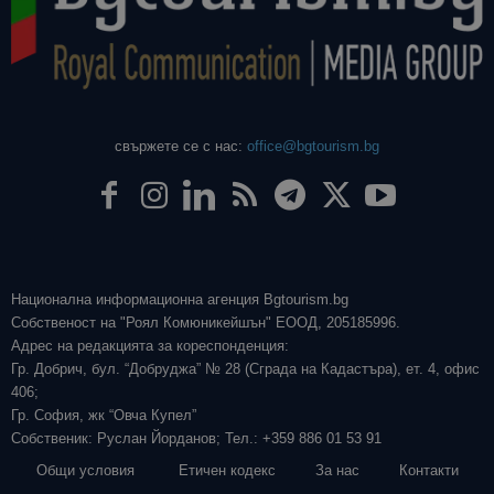
свържете се с нас:
office@bgtourism.bg
Национална информационна агенция Bgtourism.bg
Собственост на "Роял Комюникейшън" ЕООД, 205185996.
Адрес на редакцията за кореспонденция:
Гр. Добрич, бул. “Добруджа” № 28 (Сграда на Кадастъра), ет. 4, офис
406;
Гр. София, жк “Овча Купел”
Собственик: Руслан Йорданов; Тел.: +359 886 01 53 91
Общи условия
Етичен кодекс
За нас
Контакти