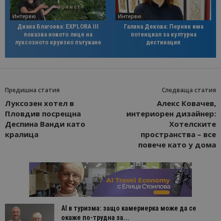
Интервю
Интервю
Диана Благоева: EXPLORA III
Галина Декова: Перник има
показва новото лице на
потенциал за културна
луксозното круизно пътуване
дестинация
Предишна статия
Следваща статия
Луксозен хотел в
Алекс Ковачев,
Пловдив посрещна
интериорен дизайнер:
Деспина Ванди като
Хотелските
кралица
пространства – все
повече като у дома
AI в туризма: защо камериерка може да се
окаже по-трудна за...