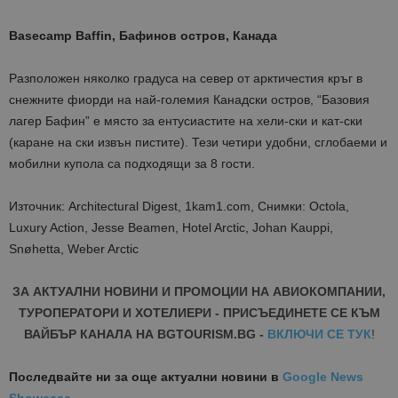
Basecamp Baffin, Бафинов остров, Канада
Разположен няколко градуса на север от арктичестия кръг в
снежните фиорди на най-големия Канадски остров, “Базовия
лагер Бафин” е място за ентусиастите на хели-ски и кат-ски
(каране на ски извън пистите). Тези четири удобни, сглобаеми и
мобилни купола са подходящи за 8 гости.
Източник: Architectural Digest, 1kam1.com, Снимки: Octola,
Luxury Action, Jesse Beamen, Hotel Arctic, Johan Kauppi,
Snøhetta, Weber Arctic
ЗА АКТУАЛНИ НОВИНИ И ПРОМОЦИИ НА АВИОКОМПАНИИ,
ТУРОПЕРАТОРИ И ХОТЕЛИЕРИ - ПРИСЪЕДИНЕТЕ СЕ КЪМ
ВАЙБЪР КАНАЛА НА BGTOURISM.BG -
ВКЛЮЧИ СЕ ТУК
!
Последвайте ни за още актуални новини
в
Google News