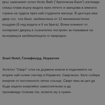
кръг, шикозният хотел Arctic Bath (“Арктическа Баня”) изглежда
сякаш плава върху водата през лятото и замързва в зимната
страна на чудеса през най-студените месеци. В центъра има
двор със спа баня, заобиколена от 12 минималистични
къщурки (6 над водата и 6 на брега). Всеки елемент от
полярният дворец е съзнателно построен за показване на
вълнуващта заобикалящата го природна.
Svart Hotel, Гломфиорд, Норвегия
Хотелът “Сварт” стои на дървени кокили в подножието на
втория най-голям глетчер в Норвегия, Свартисен. Като събира
енергия от постоянното лятно слънце, Сварт има за цел да
бъде изцяло енергийно самостоятелен и да
произвежда толкова ток, колкото му е нужен.