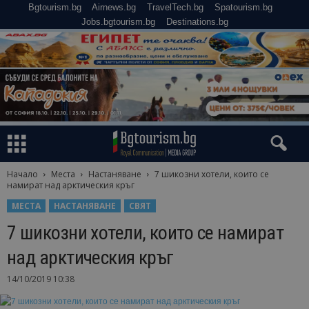
Bgtourism.bg
Airnews.bg
TravelTech.bg
Spatourism.bg
Jobs.bgtourism.bg
Destinations.bg
Начало
Места
Настаняване
7 шикозни хотели, които се
намират над арктическия кръг
МЕСТА
НАСТАНЯВАНЕ
СВЯТ
7 шикозни хотели, които се намират
над арктическия кръг
14/10/2019 10:38