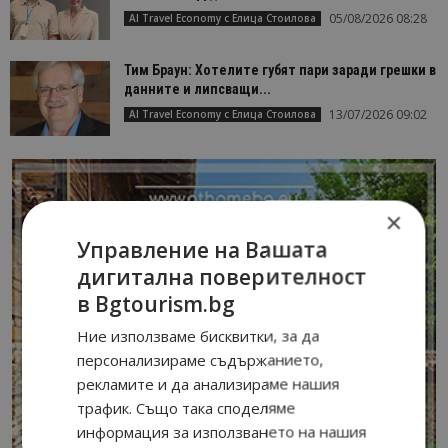
05/08/2026 08:28
AI Travel Economy с Елица Стоилова
Тим Браун: Хотелите губят пари заради грешки в
данните и липсващи...
13/07/2026 09:02
AI Travel Economy с Елица Стоилова
×
Управление на Вашата
дигитална поверителност
в Bgtourism.bg
Ние използваме бисквитки, за да
персонализираме съдържанието,
рекламите и да анализираме нашия
трафик. Също така споделяме
информация за използването на нашия