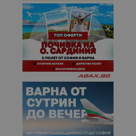
кампании 
отчетите з
анализ на
сайтовете.