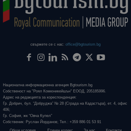
свържете се с нас:
office@bgtourism.bg
Национална информационна агенция Bgtourism.bg
Собственост на "Роял Комюникейшън" ЕООД, 205185996.
Адрес на редакцията за кореспонденция:
Гр. Добрич, бул. “Добруджа” № 28 (Сграда на Кадастъра), ет. 4, офис
406;
Гр. София, жк “Овча Купел”
Собственик: Руслан Йорданов; Тел.: +359 886 01 53 91
Общи условия
Етичен кодекс
За нас
Контакти