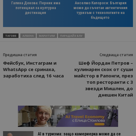
Галина Декова: Перник има
Анселмо Капороси: България
потенциал за културна
може да съчетае автентичния
дестинация
туризъм с технологиите на
бъдещето
ТАГОВЕ
АЛБЕНА
МАРИТИМ
ПАРАДАЙЗ БЛУ
Предишна статия
Следваща статия
Фейсбук, Инстаграм и
Шеф Йордан Петров –
WhatsApp се сринаха,
кулинарен скок от суши
заработиха след 16 часа
майстор в Рапонги, през
топ ресторанти с 3
звезди Мишлен, до
днешен Китай
AI в туризма: защо камериерка може да се