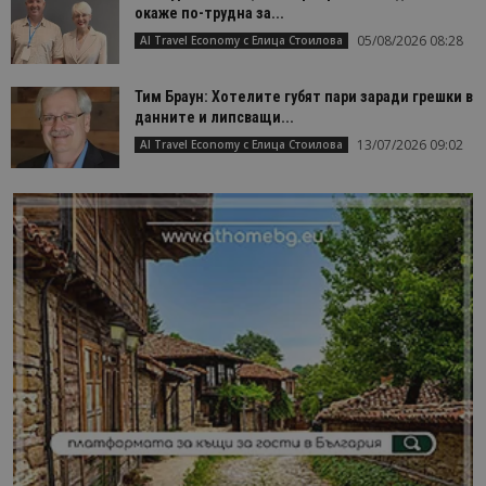
окаже по-трудна за...
05/08/2026 08:28
AI Travel Economy с Елица Стоилова
Тим Браун: Хотелите губят пари заради грешки в
данните и липсващи...
13/07/2026 09:02
AI Travel Economy с Елица Стоилова