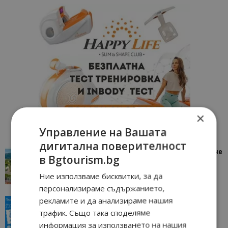
×
Управление на Вашата
дигитална поверителност
“Пощенска картичка от…”: Петрич – Изживяване
в Bgtourism.bg
отвъд очакваното
11/07/2026 11:22
Ние използваме бисквитки, за да
Петрич
персонализираме съдържанието,
рекламите и да анализираме нашия
“Пощенска картичка от…”: Пловдив, градът на
всички времена
трафик. Също така споделяме
23/06/2026 10:00
информация за използването на нашия
Пловдив