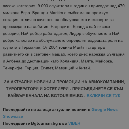
висока категория, 9 000 служители и годишен приходот над 470
милиона Евро. Брандът Maritim е емблема на премиум
локация, отлично качество на обслужването и експерти за
провеждане на събития. Наградите: Бранд с най-високо
доверие, Най-добър работодател, Лидер в обучението и Най-
добро качество на обслужването определят водещата роля на
групата в Германия. От 2004 година Maritim стартира
развитието си в световен мащаб, което днес нарежда България
и Албена до дестинации като Холандия, Малта, Майорка,
Тенерифе, Турция, Египет, Мавриций и Китай.
ЗА АКТУАЛНИ НОВИНИ И ПРОМОЦИИ НА АВИОКОМПАНИИ,
ТУРОПЕРАТОРИ И ХОТЕЛИЕРИ - ПРИСЪЕДИНЕТЕ СЕ КЪМ
ВАЙБЪР КАНАЛА НА BGTOURISM.BG -
ВКЛЮЧИ СЕ ТУК
!
Последвайте ни за още актуални новини
в
Google News
Showcase
Последвайте
Bgtourism.bg във
VIBER