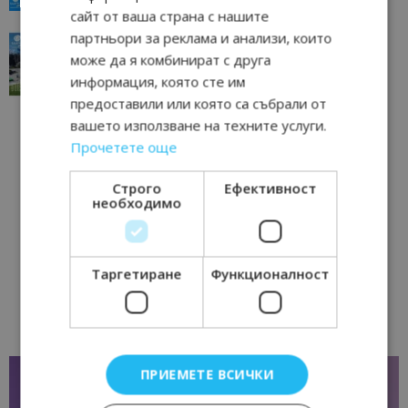
сайт от ваша страна с нашите
партньори за реклама и анализи, които
“Пощенска картичка от…”: Перник – град на
традициите, културата и вдъхновяващите...
може да я комбинират с друга
17/06/2026 09:01
информация, която сте им
Перник
предоставили или която са събрали от
вашето използване на техните услуги.
Прочетете още
Строго
Ефективност
необходимо
Таргетиране
Функционалност
ПРИЕМЕТЕ ВСИЧКИ