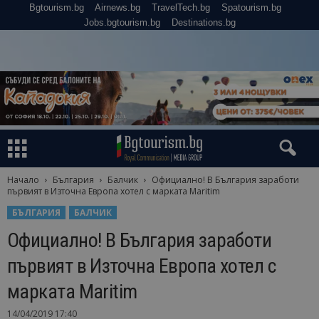
Bgtourism.bg
Airnews.bg
TravelTech.bg
Spatourism.bg
Jobs.bgtourism.bg
Destinations.bg
Начало
България
Балчик
Официално! В България заработи
първият в Източна Европа хотел с марката Maritim
БЪЛГАРИЯ
БАЛЧИК
Официално! В България заработи
първият в Източна Европа хотел с
марката Maritim
14/04/2019 17:40