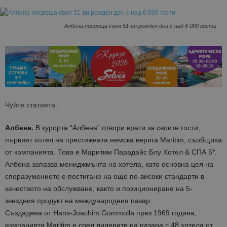
Албена посреща своя 51-ви рожден ден с над 6 000 гости
Чуйте статията:
Албена.
В курорта “Албена” отвори врати за своите гости,
първият хотел на престижната немска верига Maritim, съобщиха
от компанията. Това е Маритим Парадайс Блу Хотел & СПА 5*.
Албена запазва мениджмънта на хотела, като основна цел на
споразумението е постигане на още по-високи стандарти в
качеството на обслужване, както и позициониране на 5-
звездния продукт на международния пазар.
Създадена от Hans-Joachim Gommolla през 1969 година,
компанията Maritim е сред лидерите на пазара с 48 хотела от