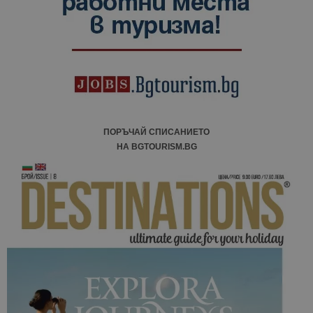
сесии и
кампании 
отчетите з
анализ на
сайтовете.
ПОРЪЧАЙ СПИСАНИЕТО
НА BGTOURISM.BG