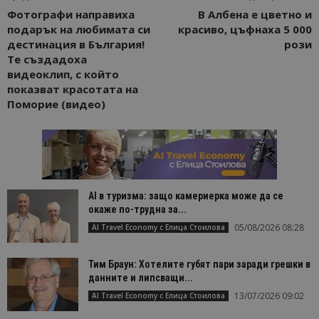
Фотографи направиха
В Албена е цветно и
подарък на любимата си
красиво, цъфнаха 5 000
дестинация в България!
рози
Те създадоха
видеоклип, с който
показват красотата на
Поморие (видео)
AI в туризма: защо камериерка може да се
окаже по-трудна за...
05/08/2026 08:28
AI Travel Economy с Елица Стоилова
Тим Браун: Хотелите губят пари заради грешки в
данните и липсващи...
13/07/2026 09:02
AI Travel Economy с Елица Стоилова