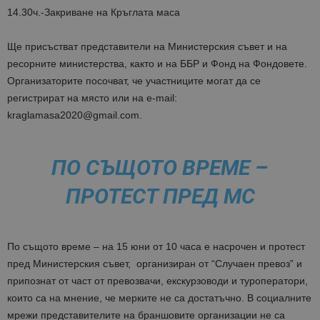
14.30ч.-Закриване на Кръглата маса
Ще присъстват представители на Министерския съвет и на
ресорните министерства, както и на ББР и Фонд на Фондовете.
Организаторите посочват, че участниците могат да се
регистрират на място или на e-mail:
kraglamasa2020@gmail.com.
ПО СЪЩОТО ВРЕМЕ –
ПРОТЕСТ ПРЕД МС
По същото време – на 15 юни от 10 часа е насрочен и протест
пред Министерския съвет, организиран от “Случаен превоз” и
припознат от част от
превозвачи, екскурзоводи и туроператори,
които са на мнение, че мерките не са достатъчно. В социалните
мрежи представителите на браншовите организации не са