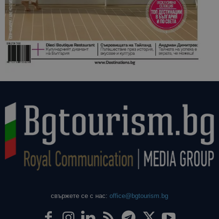
свържете се с нас:
office@bgtourism.bg