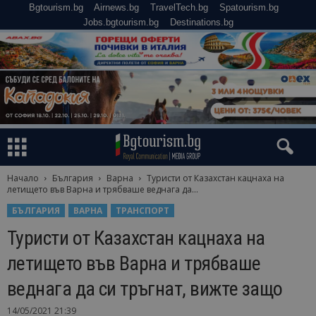
Bgtourism.bg
Airnews.bg
TravelTech.bg
Spatourism.bg
Jobs.bgtourism.bg
Destinations.bg
Начало
България
Варна
Туристи от Казахстан кацнаха на
летището във Варна и трябваше веднага да...
БЪЛГАРИЯ
ВАРНА
ТРАНСПОРТ
Туристи от Казахстан кацнаха на
летището във Варна и трябваше
веднага да си тръгнат, вижте защо
14/05/2021 21:39