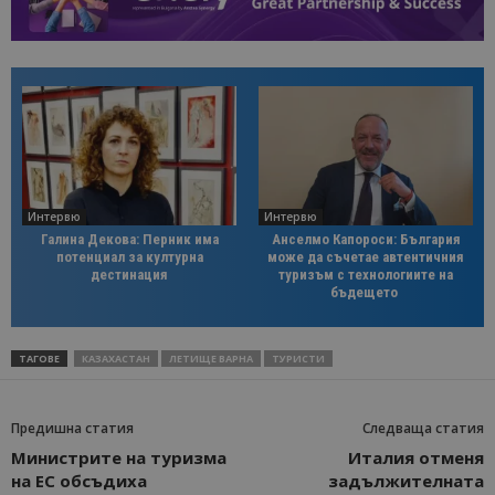
Интервю
Интервю
Галина Декова: Перник има
Анселмо Капороси: България
потенциал за културна
може да съчетае автентичния
дестинация
туризъм с технологиите на
бъдещето
ТАГОВЕ
КАЗАХАСТАН
ЛЕТИЩЕ ВАРНА
ТУРИСТИ
Предишна статия
Следваща статия
Министрите на туризма
Италия отменя
на ЕС обсъдиха
задължителната