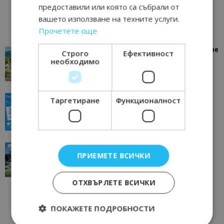
предоставили или която са събрали от
вашето използване на техните услуги.
Прочетете още
“Пощенска картичка от…”: Петрич – Изживяване
Строго
Ефективност
отвъд очакваното
необходимо
11/07/2026 11:22
Петрич
“Пощенска картичка от…”: Пловдив, градът на
Таргетиране
Функционалност
всички времена
23/06/2026 10:00
Пловдив
“Пощенска картичка от…”: Перник – град на
ПРИЕМЕТЕ ВСИЧКИ
традициите, културата и вдъхновяващите...
17/06/2026 09:01
Перник
ОТХВЪРЛЕТЕ ВСИЧКИ
ПОКАЖЕТЕ ПОДРОБНОСТИ