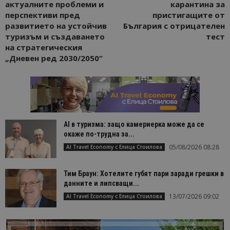
актуалните проблеми и
карантина за
перспективи пред
пристигащите от
развитието на устойчив
България с отрицателен
туризъм и създаването
тест
на стратегическия
„Дневен ред 2030/2050“
AI в туризма: защо камериерка може да се
окаже по-трудна за...
05/08/2026 08:28
AI Travel Economy с Елица Стоилова
Тим Браун: Хотелите губят пари заради грешки в
данните и липсващи...
13/07/2026 09:02
AI Travel Economy с Елица Стоилова