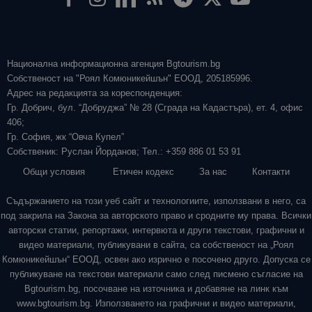
Национална информационна агенция Bgtourism.bg
Собственост на "Роял Комюникейшън" ЕООД, 205185996.
Адрес на редакцията за кореспонденция:
Гр. Добрич, бул. “Добруджа” № 28 (Сграда на Кадастъра), ет. 4, офис
406;
Гр. София, жк “Овча Купел”
Собственик: Руслан Йорданов; Тел.: +359 886 01 53 91
Общи условия
Етичен кодекс
За нас
Контакти
Съдържанието на този уеб сайт и технологиите, използвани в него, са
под закрила на Закона за авторското право и сродните му права. Всички
авторски статии, репортажи, интервюта и други текстови, графични и
видео материали, публикувани в сайта, са собственост на „Роял
Комюникейшън“ ЕООД, освен ако изрично е посочено друго. Допуска се
публикуване на текстови материали само след писмено съгласие на
Bgtourism.bg, посочване на източника и добавяне на линк към
www.bgtourism.bg. Използването на графични и видео материали,