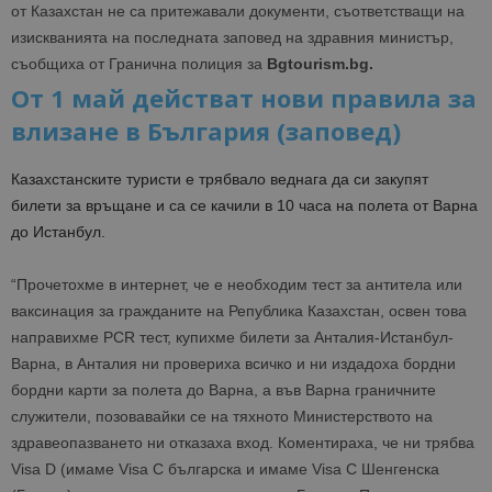
от Казахстан не са притежавали документи, съответстващи на
изискванията на последната заповед на здравния министър,
съобщиха от Гранична полиция за
Bgtourism.bg.
От 1 май действат нови правила за
влизане в България (заповед)
Казахстанските туристи е трябвало веднага да си закупят
билети за връщане и са се качили в 10 часа на полета от Варна
до Истанбул.
“
Прочетохме в интернет, че е необходим тест за антитела или
ваксинация за гражданите на Република Казахстан, освен това
направихме PCR тест, купихме билети за Анталия-Истанбул-
Варна, в Анталия ни провериха всичко и ни издадоха бордни
бордни карти за полета до Варна, а във Варна граничните
служители, позовавайки се на тяхното Министерството на
здравеопазването ни отказаха вход. Коментираха, че ни трябва
Visa D (имаме Visa C българска и имаме Visa C Шенгенска