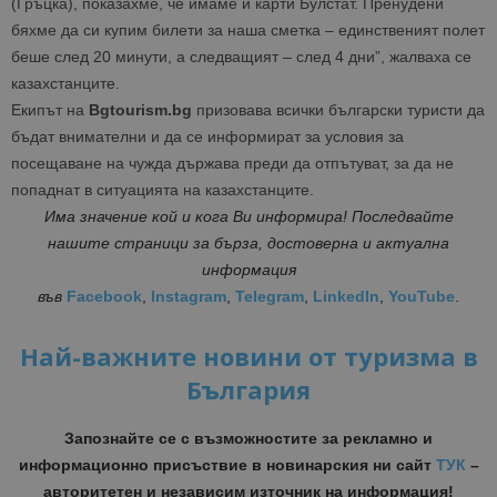
(Гръцка), показахме, че имаме и карти Булстат. Пренудени
бяхме да си купим билети за наша сметка – единственият полет
беше след 20 минути, а следващият – след 4 дни”, жалваха се
казахстанците.
Екипът на
Bgtourism.bg
призовава всички български туристи да
бъдат внимателни и да се информират за условия за
посещаване на чужда държава преди да отпътуват, за да не
попаднат в ситуацията на казахстанците.
Има значение кой и кога Ви информира! Последвайте
нашите страници за бърза, достоверна и актуална
информация
във
Facebook
,
Instagram
,
Telegram
,
LinkedIn
,
YouTube
.
Най-важните новини от туризма в
България
Запознайте се с възможностите за рекламно и
информационно присъствие в новинарския ни сайт
ТУК
–
авторитетен и независим източник на информация!