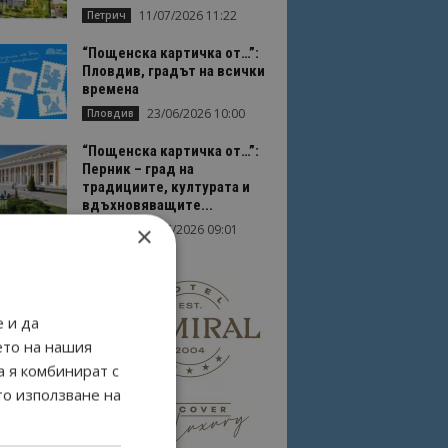
11/07/2026 11:22
Петрич
“Пощенска картичка от…”:
Пловдив, градът на всички
времена
23/06/2026 10:00
Пловдив
“Пощенска картичка от…”:
Перник – град на
традициите, културата и
вдъхновяващите...
×
17/06/2026 09:01
Перник
 и да
ето на нашия
а я комбинират с
то използване на