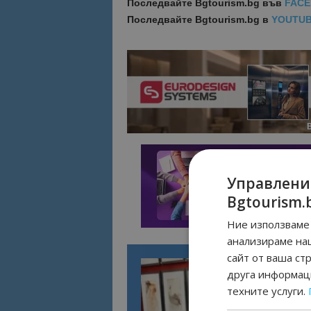
Последвайте
Bgtourism.bg във
FAC
Последвайте
Bgtourism.bg в
YOUTU
Управлени
Bgtourism.
Ние използваме 
анализираме на
сайт от ваша ст
друга информаци
техните услуги.