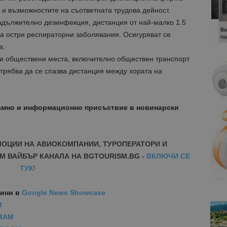
 и възможностите на съответната трудова дейност.
задължително дезинфекция, дистанция от най-малко 1.5
а остри респираторни заболявания. Осигуряват се
а.
ти обществени места, включително обществен транспорт
трябва да се спазва дистанция между хората на
амно и информационно присъствие в новинарски
МОЦИИ НА АВИОКОМПАНИИ, ТУРОПЕРАТОРИ И
М ВАЙБЪР КАНАЛА НА BGTOURISM.BG -
ВКЛЮЧИ СЕ
ТУК
!
вини
в
Google News Showcase
R
RAM