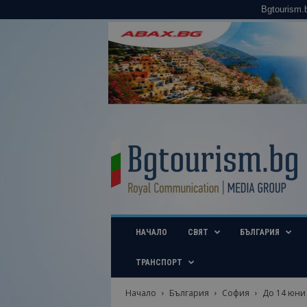
Bgtourism.
B
g
t
o
u
r
i
НАЧАЛО
СВЯТ
БЪЛГАРИЯ
s
m
.
ТРАНСПОРТ
b
g
Начало
България
София
До 14 юни 
–