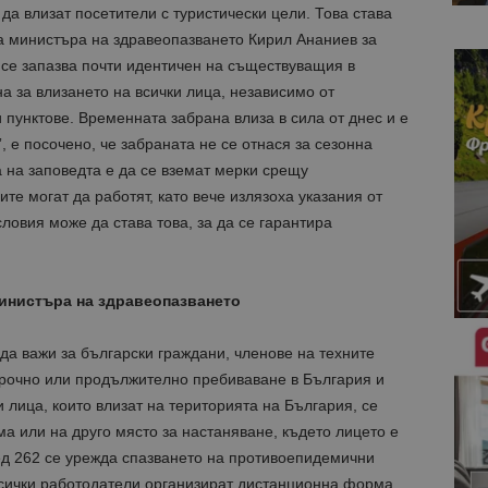
да влизат посетители с туристически цели. Това става
на министъра на здравеопазването Кирил Ананиев за
й се запазва почти идентичен на съществуващия в
 за влизането на всички лица, независимо от
 пунктове. Временната забрана влиза в сила от днес и е
”, е посочено, че забраната не се отнася за сезонна
 на заповедта е да се вземат мерки срещу
те могат да работят, като вече излязоха указания от
ловия може да става това, за да се гарантира
инистъра на здравеопазването
а важи за български граждани, членове на техните
осрочно или продължително пребиваване в България и
 лица, които влизат на територията на България, се
ма или на друго място за настаняване, където лицето е
ед 262 се урежда спазването на противоепидемични
всички работодатели организират дистанционна форма