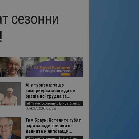
ат сезонни
!
AI в туризма: защо
камериерка може да се
окаже по-трудна за...
AI Travel Economy с Елица Стоилова
05/08/2026 08:28
Тим Браун: Хотелите губят
пари заради грешки в
данните и липсващи...
AI Travel Economy с Елица Стоилова