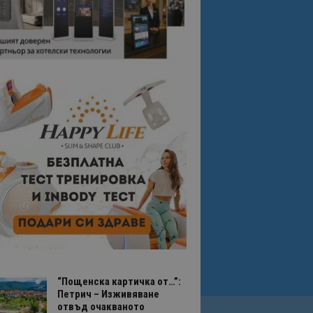
“Пощенска картичка от…”:
Петрич – Изживяване
отвъд очакваното