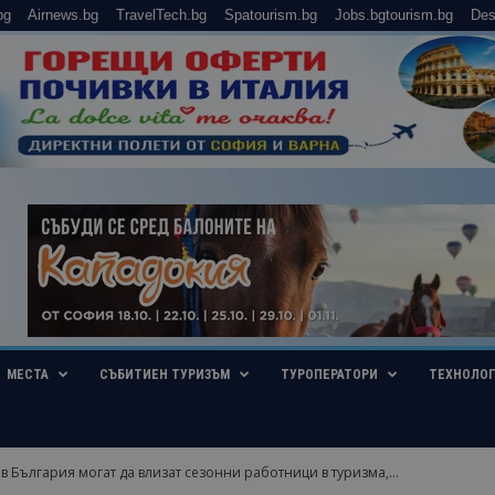
bg
Airnews.bg
TravelTech.bg
Spatourism.bg
Jobs.bgtourism.bg
Des
МЕСТА
СЪБИТИЕН ТУРИЗЪМ
ТУРОПЕРАТОРИ
ТЕХНОЛО
в България могат да влизат сезонни работници в туризма,...