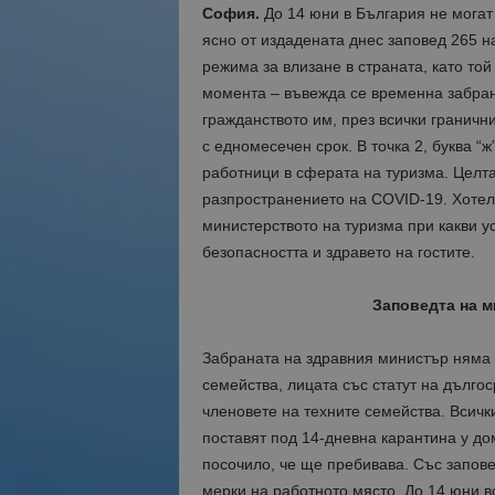
София.
До 14 юни в България не могат 
ясно от издадената днес заповед 265 
режима за влизане в страната, като то
момента – въвежда се временна забрана
гражданството им, през всички гранични
с едномесечен срок. В точка 2, буква “ж
работници в сферата на туризма. Целта
разпространението на COVID-19. Хотели
министерството на туризма при какви ус
безопасността и здравето на гостите.
Заповедта на м
Забраната на здравния министър няма д
семейства, лицата със статут на дълг
членовете на техните семейства. Всички
поставят под 14-дневна карантина у до
посочило, че ще пребивава. Със запов
мерки на работното място. До 14 юни 