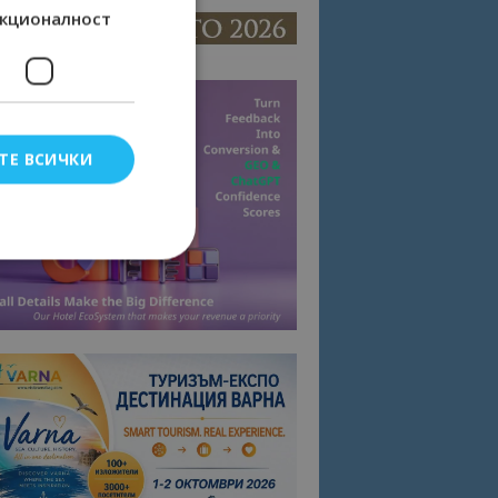
кционалност
ТЕ ВСИЧКИ
елско влизане и
тки.
омните съгласието
квитки на сайта.