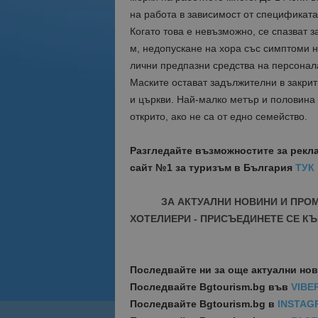
на работа в зависимост от спецификата
Когато това е невъзможно, се спазват 
м, недопускане на хора със симптоми н
лични предпазни средства на персонал
Маските остават задължителни в закри
и църкви. Най-малко метър и половина 
открито, ако не са от едно семейство.
Разгледайте възможностите за рекл
сайт №1 за туризъм в България
ТУК
ЗА АКТУАЛНИ НОВИНИ И ПРО
ХОТЕЛИЕРИ - ПРИСЪЕДИНЕТЕ СЕ КЪ
Последвайте ни за още актуални но
Последвайте
Bgtourism.bg във
VIBE
Последвайте
Bgtourism.bg в
INSTAG