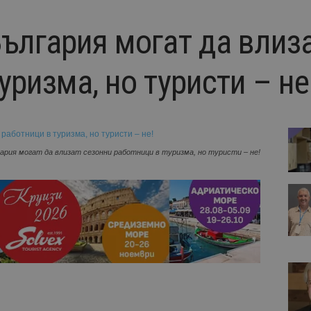
България могат да влиз
уризма, но туристи – не
гария могат да влизат сезонни работници в туризма, но туристи – не!