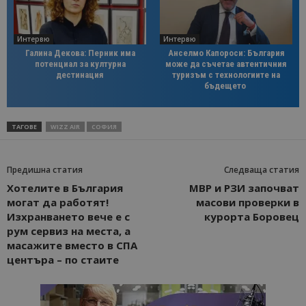
Интервю
Интервю
Галина Декова: Перник има
Анселмо Капороси: България
потенциал за културна
може да съчетае автентичния
дестинация
туризъм с технологиите на
бъдещето
ТАГОВЕ
WIZZ AIR
СОФИЯ
Предишна статия
Следваща статия
Хотелите в България
МВР и РЗИ започват
могат да работят!
масови проверки в
Изхранването вече е с
курорта Боровец
рум сервиз на места, а
масажите вместо в СПА
центъра – по стаите