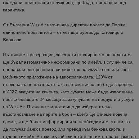
граждани, пристигащи от чужбина, ще бъдат поставени под
карантина.
От България Wizz Air изпълнява директни полети до Полша
единствено през лятото – от летище Бургас до Катовице и
Варшава.
Пътниците с резервации, засегнати от спирането на полетите,
ще бъдат автоматично информирани по имейл, в случай че са
направили резервациите си директно на wizzair.com или чрез
мобилното приложение на авиокомпанията. 120% от
първоначално платената такса автоматично ще бъде заредена
в WIZZ акаунта на клиента, като сумата може бъде използвана
през следващите 24 месеца за закупуване на продукти и услуги
на Wizz Air. Пътниците могат също да изберат пълно
възстановяване на парите в брой – което ще отнеме повече
време, и ще бъдат информирани за необходимите стъпки, за
да получат банков превод или превод към банкова карта, в
отделен имейл. В този случай клиентите ще имат право само на