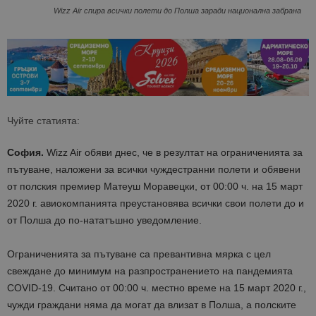
Wizz Air спира всички полети до Полша заради национална забрана
Чуйте статията:
София.
Wizz Air обяви днес, че в резултат на ограниченията за
пътуване, наложени за всички чуждестранни полети и обявени
от полския премиер Матеуш Моравецки, от 00:00 ч. на 15 март
2020 г. авиокомпанията преустановява всички свои полети до и
от Полша до по-нататъшно уведомление.
Ограниченията за пътуване са превантивна мярка с цел
свеждане до минимум на разпространението на пандемията
COVID-19. Считано от 00:00 ч. местно време на 15 март 2020 г.,
чужди граждани няма да могат да влизат в Полша, а полските