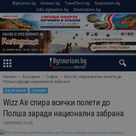
Bgtourism.bg
Airnews.bg
TravelTech.bg
Spatourism.bg
Jobs.bgtourism.bg
Destinations.bg
Начало
България
София
Wizz Air спира всички полети до
Полша заради национална забрана
БЪЛГАРИЯ
СОФИЯ
Wizz Air спира всички полети до
Полша заради национална забрана
14/03/2020 12:43