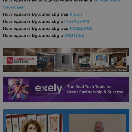
Последвайте ни за още актуални новини
в
Google News
Showcase
Последвайте
Bgtourism.bg във
VIBER
Последвайте
Bgtourism.bg в
INSTAGRAM
Последвайте
Bgtourism.bg във
FACEBOOK
Последвайте
Bgtourism.bg в
YOUTUBE