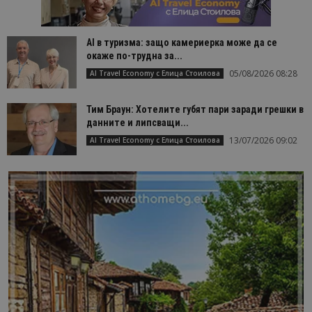
AI в туризма: защо камериерка може да се
окаже по-трудна за...
05/08/2026 08:28
AI Travel Economy с Елица Стоилова
Тим Браун: Хотелите губят пари заради грешки в
данните и липсващи...
13/07/2026 09:02
AI Travel Economy с Елица Стоилова