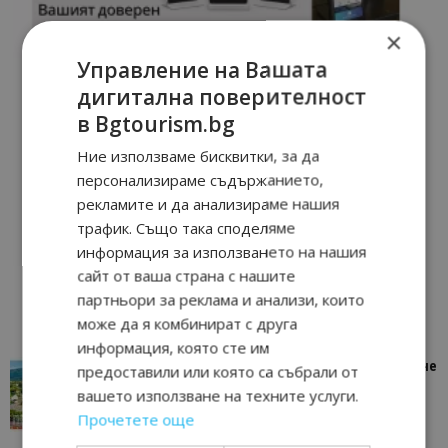
×
Управление на Вашата
дигитална поверителност
в Bgtourism.bg
Ние използваме бисквитки, за да
персонализираме съдържанието,
рекламите и да анализираме нашия
трафик. Също така споделяме
информация за използването на нашия
сайт от ваша страна с нашите
партньори за реклама и анализи, които
може да я комбинират с друга
информация, която сте им
“Пощенска картичка от…”: Петрич – Изживяване
предоставили или която са събрали от
отвъд очакваното
вашето използване на техните услуги.
11/07/2026 11:22
Петрич
Прочетете още