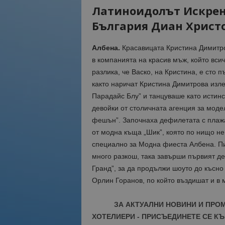
Латиноидолът Искрен
България Диан Христо
Албена.
Красавицата Кристина Димитро
в компанията на красив мъж, който всич
разлика, че Васко, на Кристина, е сто п
както наричат Кристина Димитрова изле
Парадайс Блу” и танцуваше като истинс
девойки от столичната агенция за моде
фешън”. Започнаха дефилетата с плажа
от модна къща „Шик”, която по нищо не
специално за Модна фиеста Албена. Пи
много разкош, така завърши първият д
Гранд”, за да продължи шоуто до късно
Орлин Горанов, по който въздишат и в
ЗА АКТУАЛНИ НОВИНИ И ПРО
ХОТЕЛИЕРИ - ПРИСЪЕДИНЕТЕ СЕ КЪ