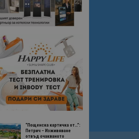
“Пощенска картичка от…”:
Петрич – Изживяване
отвъд очакваното