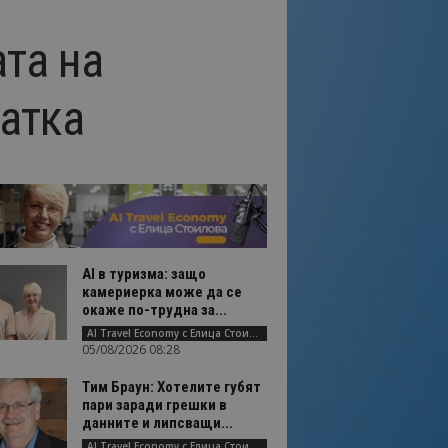
та на
ратка
AI в туризма: защо
камериерка може да се
окаже по-трудна за...
AI Travel Economy с Елица Стоилова
05/08/2026 08:28
Тим Браун: Хотелите губят
пари заради грешки в
данните и липсващи...
AI Travel Economy с Елица Стоилова