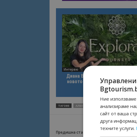
Интервю
Диана Благоева: EXPLORA III по
Управлени
новото лице на луксозното кру
пътуване
Bgtourism.
Ние използваме 
анализираме на
ТАГОВЕ
АЛБЕНА
КРИСТИНА ДИМИТРОВА
М
сайт от ваша ст
друга информаци
техните услуги.
Предишна статия