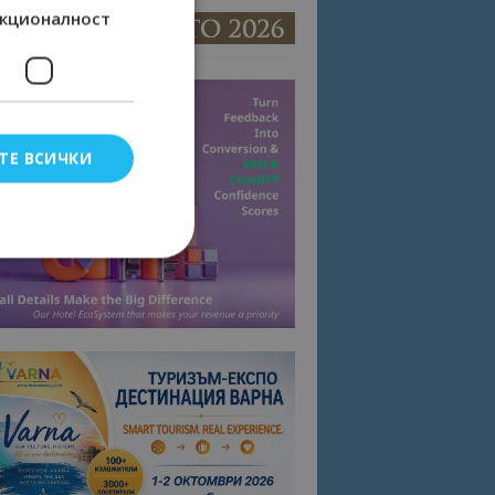
кционалност
ТЕ ВСИЧКИ
елско влизане и
тки.
омните съгласието
квитки на сайта.