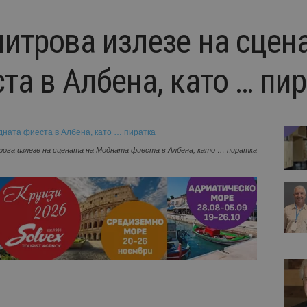
итрова излезе на сцена
та в Албена, като … пи
ова излезе на сцената на Модната фиеста в Албена, като … пиратка