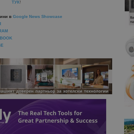
ТУК
!
вини
в
Google News Showcase
R
RAM
EBOOK
BE