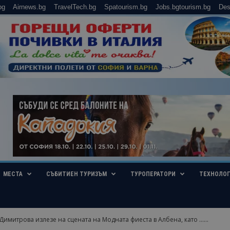
bg
Airnews.bg
TravelTech.bg
Spatourism.bg
Jobs.bgtourism.bg
Des
МЕСТА
СЪБИТИЕН ТУРИЗЪМ
ТУРОПЕРАТОРИ
ТЕХНОЛО
Димитрова излезе на сцената на Модната фиеста в Албена, като …...