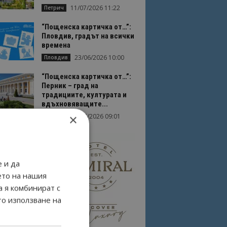
11/07/2026 11:22
Петрич
“Пощенска картичка от…”:
Пловдив, градът на всички
времена
23/06/2026 10:00
Пловдив
“Пощенска картичка от…”:
Перник – град на
традициите, културата и
вдъхновяващите...
×
17/06/2026 09:01
Перник
 и да
ето на нашия
а я комбинират с
то използване на