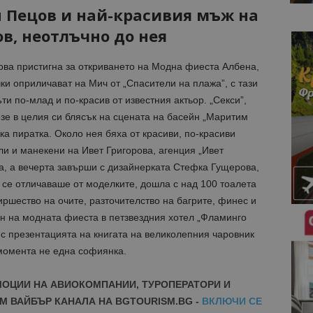
 Пецов и най-красивия мъж на
в, неотлъчно до нея
ва пристигна за откриването на Модна фиеста Албена,
ки оприличават на Мич от „Спасители на плажа”, с тази
ъти по-млад и по-красив от известния актьор. „Секси”,
зе в целия си блясък на сцената на басейн „Маритим
ка пиратка. Около нея бяха от красиви, по-красиви
ли и манекени на Ивет Григорова, агенция „Ивет
, а вечерта завърши с дизайнерката Стефка Гущерова,
 се отличаваше от моделките, дошла с над 100 тоалета
ршество на очите, разточителство на багрите, финес и
ен на модната фиеста в петзвездния хотел „Фламинго
 с презентацията на книгата на великолепния чаровник
 момента не една софиянка.
МОЦИИ НА АВИОКОМПАНИИ, ТУРОПЕРАТОРИ И
М ВАЙБЪР КАНАЛА НА BGTOURISM.BG -
ВКЛЮЧИ СЕ