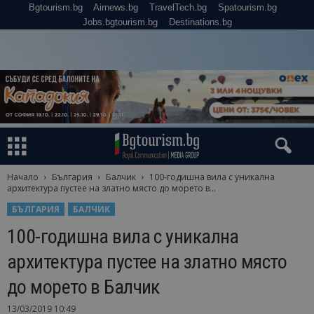
Bgtourism.bg
Airnews.bg
TravelTech.bg
Spatourism.bg
Jobs.bgtourism.bg
Destinations.bg
Начало
България
Балчик
100-годишна вила с уникална
архитектура пустее на златно място до морето в...
БЪЛГАРИЯ
БАЛЧИК
100-годишна вила с уникална
архитектура пустее на златно място
до морето в Балчик
13/03/2019 10:49