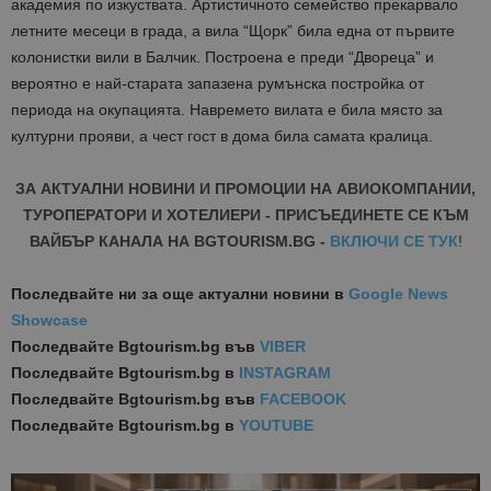
академия по изкуствата. Артистичното семейство прекарвало
летните месеци в града, а вила “Щорк” била една от първите
колонистки вили в Балчик. Построена е преди “Двореца” и
вероятно е най-старата запазена румънска постройка от
периода на окупацията. Навремето вилата е била място за
културни прояви, а чест гост в дома била самата кралица.
ЗА АКТУАЛНИ НОВИНИ И ПРОМОЦИИ НА АВИОКОМПАНИИ,
ТУРОПЕРАТОРИ И ХОТЕЛИЕРИ - ПРИСЪЕДИНЕТЕ СЕ КЪМ
ВАЙБЪР КАНАЛА НА BGTOURISM.BG -
ВКЛЮЧИ СЕ ТУК
!
Последвайте ни за още актуални новини
в
Google News
Showcase
Последвайте
Bgtourism.bg във
VIBER
Последвайте
Bgtourism.bg в
INSTAGRAM
Последвайте
Bgtourism.bg във
FACEBOOK
Последвайте
Bgtourism.bg в
YOUTUBE