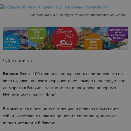
Посредникът на вила “Щорк” не дочака продажбата на имота
Чуйте статията:
Балчик.
Близо 100 години се навършват от построяването на
вила с уникална архитектура, която се намира непосредствено
до морето в Балчик – златно място и прекрасна панорама.
Нейното име е вила “Щорк”.
В момента тя е потънала в зеленина и ревниво пази своите
тайни, изоставена и очакваща новите си стопани, които да
върнат истинския й блясък.