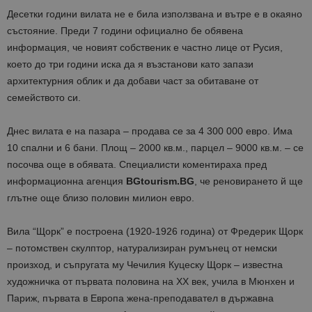
Десетки години вилата не е била използвана и вътре е в окаяно
състояние. Преди 7 години официално бе обявена
информация, че новият собственик е частно лице от Русия,
което до три години иска да я възстанови като запази
архитектурния облик и да добави част за обитаване от
семейството си.
Днес вилата е на пазара – продава се за 4 300 000 евро. Има
10 спални и 6 бани. Площ – 2000 кв.м., парцел – 9000 кв.м. – се
посочва още в обявата. Специалисти коментираха пред
информационна агенция
BGtourism.BG
, че реновирането й ще
глътне още близо половин милион евро.
Вила “Щорк” е построена (1920-1926 година) от Фредерик Щорк
– потомствен скулптор, натурализиран румънец от немски
произход, и съпругата му Чечилия Куцеску Щорк – известна
художничка от първата половина на XX век, учила в Мюнхен и
Париж, първата в Европа жена-преподавател в държавна