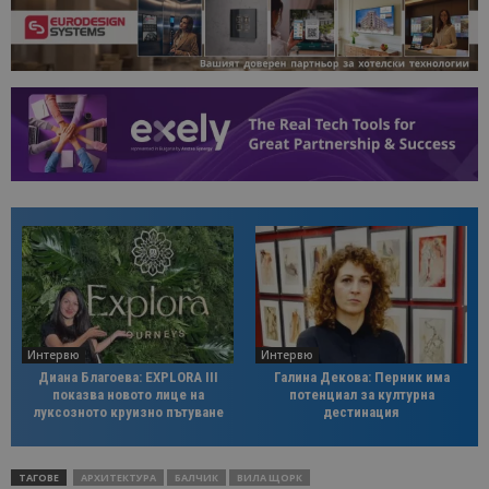
Интервю
Интервю
Диана Благоева: EXPLORA III
Галина Декова: Перник има
показва новото лице на
потенциал за културна
луксозното круизно пътуване
дестинация
ТАГОВЕ
АРХИТЕКТУРА
БАЛЧИК
ВИЛА ЩОРК