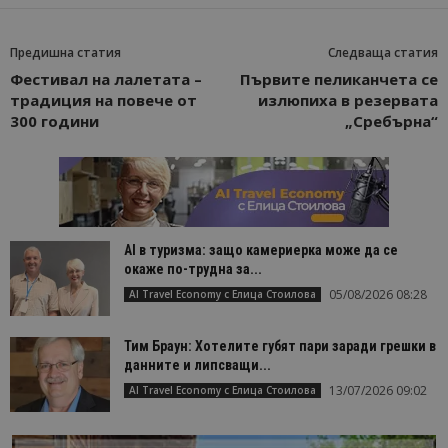
Предишна статия
Следваща статия
Фестивал на лалетата –
Първите пеликанчета се
традиция на повече от
излюпиха в резервата
300 години
„Сребърна“
AI в туризма: защо камериерка може да се
окаже по-трудна за...
05/08/2026 08:28
AI Travel Economy с Елица Стоилова
Тим Браун: Хотелите губят пари заради грешки в
данните и липсващи...
13/07/2026 09:02
AI Travel Economy с Елица Стоилова