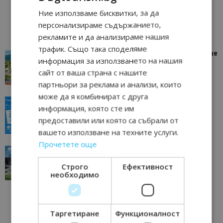
Ние използваме бисквитки, за да
персонализираме съдържанието,
рекламите и да анализираме нашия
трафик. Също така споделяме
“Пощенска картичка от…”: Петрич – Изживяване
информация за използването на нашия
отвъд очакваното
сайт от ваша страна с нашите
11/07/2026 11:22
Петрич
партньори за реклама и анализи, които
може да я комбинират с друга
“Пощенска картичка от…”: Пловдив, градът на
информация, която сте им
всички времена
предоставили или която са събрали от
23/06/2026 10:00
Пловдив
вашето използване на техните услуги.
Прочетете още
“Пощенска картичка от…”: Перник – град на
традициите, културата и вдъхновяващите...
Строго
Ефективност
17/06/2026 09:01
Перник
необходимо
Таргетиране
Функционалност