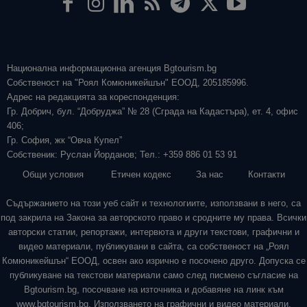
Национална информационна агенция Bgtourism.bg
Собственост на "Роял Комюникейшън" ЕООД, 205185996.
Адрес на редакцията за кореспонденция:
Гр. Добрич, бул. “Добруджа” № 28 (Сграда на Кадастъра), ет. 4, офис
406;
Гр. София, жк “Овча Купел”
Собственик: Руслан Йорданов; Тел.: +359 886 01 53 91
Общи условия
Етичен кодекс
За нас
Контакти
Съдържанието на този уеб сайт и технологиите, използвани в него, са
под закрила на Закона за авторското право и сродните му права. Всички
авторски статии, репортажи, интервюта и други текстови, графични и
видео материали, публикувани в сайта, са собственост на „Роял
Комюникейшън“ ЕООД, освен ако изрично е посочено друго. Допуска се
публикуване на текстови материали само след писмено съгласие на
Bgtourism.bg, посочване на източника и добавяне на линк към
www.bgtourism.bg. Използването на графични и видео материали,