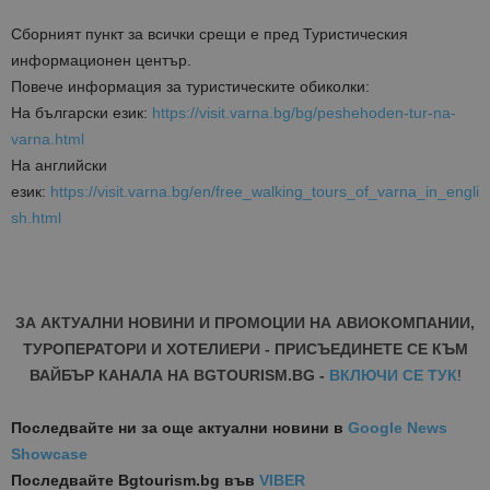
Сборният пункт за всички срещи е пред Туристическия
информационен център.
Повече информация за туристическите обиколки:
На български език:
https://visit.varna.bg/bg/peshehoden-tur-na-
varna.html
На английски
език:
https://visit.varna.bg/en/free_walking_tours_of_varna_in_engli
sh.html
ЗА АКТУАЛНИ НОВИНИ И ПРОМОЦИИ НА АВИОКОМПАНИИ,
ТУРОПЕРАТОРИ И ХОТЕЛИЕРИ - ПРИСЪЕДИНЕТЕ СЕ КЪМ
ВАЙБЪР КАНАЛА НА BGTOURISM.BG -
ВКЛЮЧИ СЕ ТУК
!
Последвайте ни за още актуални новини
в
Google News
Showcase
Последвайте
Bgtourism.bg във
VIBER