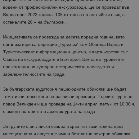
водени от професионални екскурзоводи, ще се проведат във
Варна през 2023 година. 105 от тях са на английски език, а
останалите 20 – на български.
Инициативата се провежда за десета поредна година, като
организатори са дирекция „Туризъм“ към Община Варна и
Туристическият информационен център, в партньорство със
Съюза на екскурзоводите в България. Целта на туровете е
презентация на културно-историческото наследство и
забележителностите на града.
За българската аудитория пешеходните обиколки ще бъдат
тематични, посветени на различни празници. Първият тур е по
повод Великден и ще проведе на 14-ти април, петък, от 10,30 ч.
с акцент историята и архитектурата на града.
За групите с английски език за първи път тази година през
месеците юли и август ще има и безплатни вечерни обиколки.