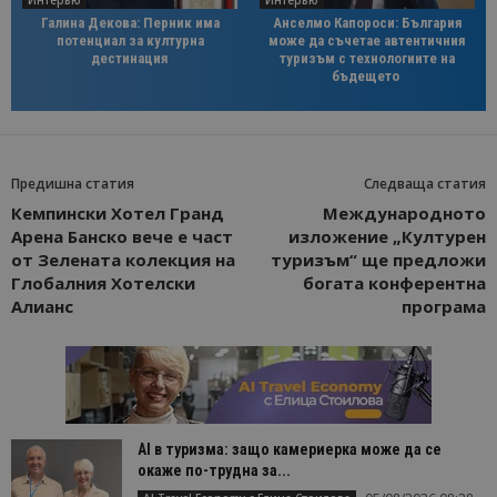
Галина Декова: Перник има
Анселмо Капороси: България
потенциал за културна
може да съчетае автентичния
дестинация
туризъм с технологиите на
бъдещето
Предишна статия
Следваща статия
Кемпински Хотел Гранд
Международното
Арена Банско вече е част
изложение „Културен
от Зелената колекция на
туризъм“ ще предложи
Глобалния Хотелски
богата конферентна
Алианс
програма
AI в туризма: защо камериерка може да се
окаже по-трудна за...