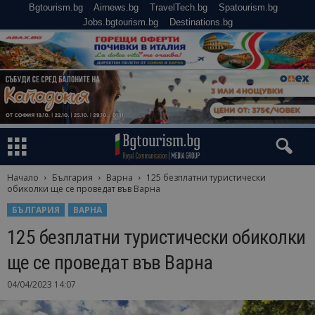
Bgtourism.bg
Airnews.bg
TravelTech.bg
Spatourism.bg
Jobs.bgtourism.bg
Destinations.bg
Начало
България
Варна
125 безплатни туристически
обиколки ще се проведат във Варна
БЪЛГАРИЯ
ВАРНА
125 безплатни туристически обиколки
ще се проведат във Варна
04/04/2023 14:07