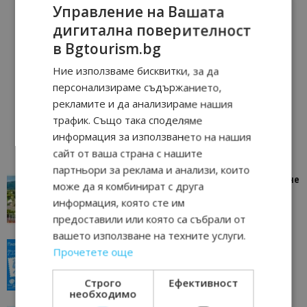
Управление на Вашата
дигитална поверителност
в Bgtourism.bg
Ние използваме бисквитки, за да
персонализираме съдържанието,
рекламите и да анализираме нашия
трафик. Също така споделяме
информация за използването на нашия
сайт от ваша страна с нашите
партньори за реклама и анализи, които
“Пощенска картичка от…”: Петрич – Изживяване
може да я комбинират с друга
отвъд очакваното
информация, която сте им
11/07/2026 11:22
Петрич
предоставили или която са събрали от
вашето използване на техните услуги.
“Пощенска картичка от…”: Пловдив, градът на
Прочетете още
всички времена
23/06/2026 10:00
Пловдив
Строго
Ефективност
необходимо