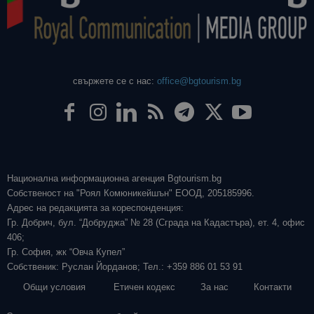
свържете се с нас:
office@bgtourism.bg
Национална информационна агенция Bgtourism.bg
Собственост на "Роял Комюникейшън" ЕООД, 205185996.
Адрес на редакцията за кореспонденция:
Гр. Добрич, бул. “Добруджа” № 28 (Сграда на Кадастъра), ет. 4, офис
406;
Гр. София, жк “Овча Купел”
Собственик: Руслан Йорданов; Тел.: +359 886 01 53 91
Общи условия
Етичен кодекс
За нас
Контакти