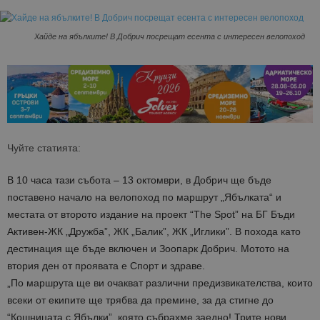
Хайде на ябълките! В Добрич посрещат есента с интересен велопоход
Чуйте статията:
В 10 часа тази събота – 13 октомври, в Добрич ще бъде
поставено начало на велопоход по маршрут „Ябълката“ и
местата от второто издание на проект “The Spot” на БГ Бъди
Активен-ЖК „Дружба”, ЖК „Балик”, ЖК „Иглики”. В похода като
дестинация ще бъде включен и Зоопарк Добрич. Мотото на
втория ден от проявата е Спорт и здраве.
„По маршрута ще ви очакват различни предизвикателства, които
всеки от екипите ще трябва да премине, за да стигне до
“Кошницата с Ябълки”, която събрахме заедно! Трите нови