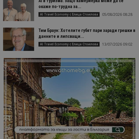
AI в туризма: защо камериерка може да се
окаже по-трудна за...
05/08/2026 08:28
AI Travel Economy с Елица Стоилова
Тим Браун: Хотелите губят пари заради грешки в
данните и липсващи...
13/07/2026 09:02
AI Travel Economy с Елица Стоилова