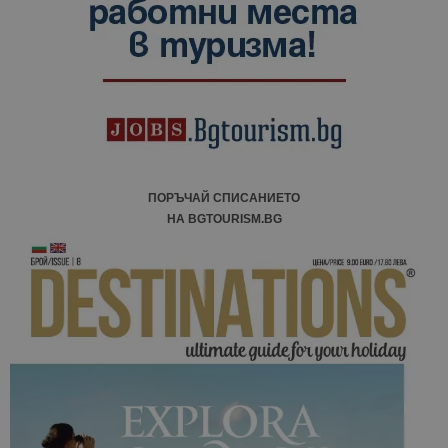
сесии и
кампании 
отчетите з
анализ на
сайтовете.
ПОРЪЧАЙ СПИСАНИЕТО
НА BGTOURISM.BG