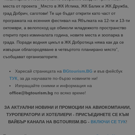
места от проекта _Място в ЖК Иглика, ЖК Балик и ЖК Дружба,
град Добрич, саготови! Те ще бъдат открити като част от
програмата на есенния фестивал на Ябълката на 12-ти и 13-ти
октомври, а велопоход ще обиколи младежкото пространство
открито през изминалата година, новите места и зоопарка в
града. Поради водния цикъл в ЖК Добротица няма как да се
извърши облагородяване в четвъртото планирано място”,
съобщават организаторите.
Харесай страницата на
BGtourism.BG
и във фейсбук
ТУК
, за да научавате по-бързо новините ни!
Изпращайте снимки и информация на
office@bgtourism.bg
по всяко време!
ЗА АКТУАЛНИ НОВИНИ И ПРОМОЦИИ НА АВИОКОМПАНИИ,
ТУРОПЕРАТОРИ И ХОТЕЛИЕРИ - ПРИСЪЕДИНЕТЕ СЕ КЪМ
ВАЙБЪР КАНАЛА НА BGTOURISM.BG -
ВКЛЮЧИ СЕ ТУК
!