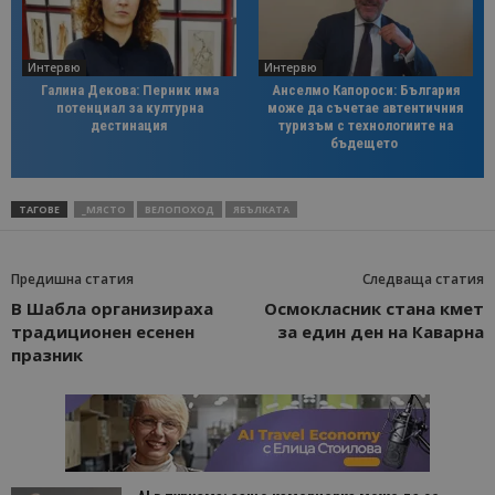
Интервю
Интервю
Галина Декова: Перник има
Анселмо Капороси: България
потенциал за културна
може да съчетае автентичния
дестинация
туризъм с технологиите на
бъдещето
ТАГОВЕ
_МЯСТО
ВЕЛОПОХОД
ЯБЪЛКАТА
Предишна статия
Следваща статия
В Шабла организираха
Осмокласник стана кмет
традиционен есенен
за един ден на Каварна
празник