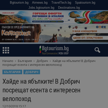
Bgtourism.bg
Airnews.bg
TravelTech.bg
Spatourism.bg
Jobs.bgtourism.bg
Destinations.bg
Начало
България
Добрич
Хайде на ябълките! В Добрич
посрещат есента с интересен велопоход
БЪЛГАРИЯ
ДОБРИЧ
Хайде на ябълките! В Добрич
посрещат есента с интересен
велопоход
12/10/2018 15:17