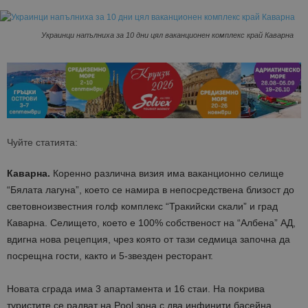
Украинци напълниха за 10 дни цял ваканционен комплекс край Каварна
Чуйте статията:
Каварна.
Коренно различна визия има ваканционно селище
“Бялата лагуна”, което се намира в непосредствена близост до
световноизвестния голф комплекс “Тракийски скали” и град
Каварна. Селището, което е 100% собственост на “Албена” АД,
вдигна нова рецепция, чрез която от тази седмица започна да
посрещна гости, както и 5-звезден ресторант.
Новата сграда има 3 апартамента и 16 стаи. На покрива
туристите се радват на Pool зона с два инфинити басейна,