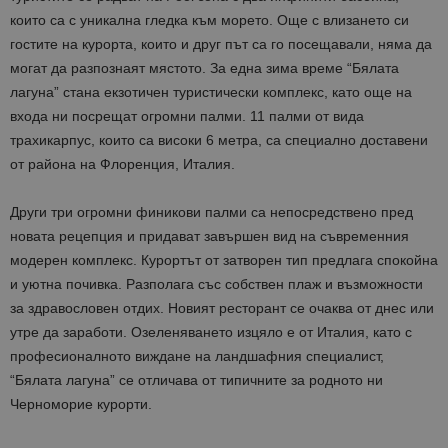
които са с уникална гледка към морето. Още с влизането си
гостите на курорта, които и друг път са го посещавали, няма да
могат да разпознаят мястото. За една зима време “Бялата
лагуна” стана екзотичен туристически комплекс, като още на
входа ни посрещат огромни палми. 11 палми от вида
трахикарпус, които са високи 6 метра, са специално доставени
от района на Флоренция, Италия.
Други три огромни финикови палми са непосредствено пред
новата рецепция и придават завършен вид на съвременния
модерен комплекс. Курортът от затворен тип предлага спокойна
и уютна почивка. Разполага със собствен плаж и възможности
за здравословен отдих. Новият ресторант се очаква от днес или
утре да заработи. Озеленяването изцяло е от Италия, като с
професионалното виждане на ландшафния специалист,
“Бялата лагуна” се отличава от типичните за родното ни
Черноморие курорти.