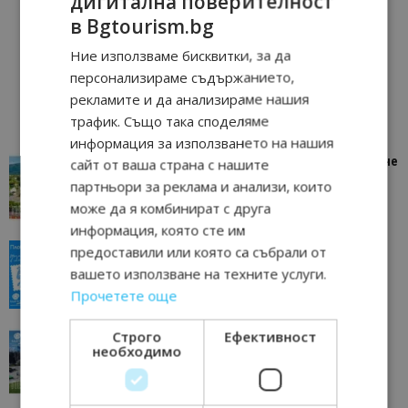
дигитална поверителност
в Bgtourism.bg
Ние използваме бисквитки, за да
персонализираме съдържанието,
рекламите и да анализираме нашия
трафик. Също така споделяме
информация за използването на нашия
“Пощенска картичка от…”: Петрич – Изживяване
сайт от ваша страна с нашите
отвъд очакваното
партньори за реклама и анализи, които
11/07/2026 11:22
Петрич
може да я комбинират с друга
информация, която сте им
“Пощенска картичка от…”: Пловдив, градът на
предоставили или която са събрали от
всички времена
вашето използване на техните услуги.
23/06/2026 10:00
Пловдив
Прочетете още
Строго
Ефективност
“Пощенска картичка от…”: Перник – град на
необходимо
традициите, културата и вдъхновяващите...
17/06/2026 09:01
Перник