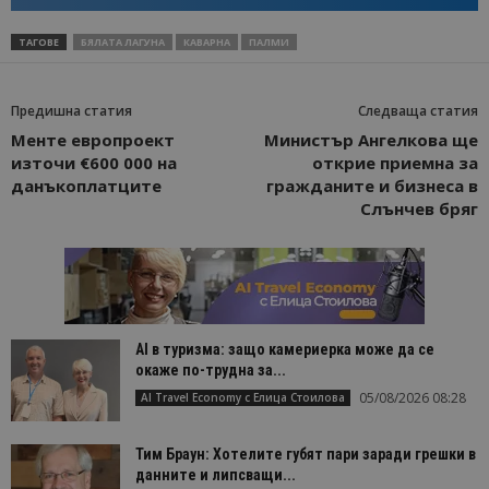
ТАГОВЕ
БЯЛАТА ЛАГУНА
КАВАРНА
ПАЛМИ
Предишна статия
Следваща статия
Менте европроект
Министър Ангелкова ще
източи €600 000 на
открие приемна за
данъкоплатците
гражданите и бизнеса в
Слънчев бряг
AI в туризма: защо камериерка може да се
окаже по-трудна за...
05/08/2026 08:28
AI Travel Economy с Елица Стоилова
Тим Браун: Хотелите губят пари заради грешки в
данните и липсващи...