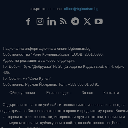
свържете се с нас:
office@bgtourism.bg
Национална информационна агенция Bgtourism.bg
Собственост на "Роял Комюникейшън" ЕООД, 205185996.
Адрес на редакцията за кореспонденция:
Гр. Добрич, бул. “Добруджа” № 28 (Сграда на Кадастъра), ет. 4, офис
406;
Гр. София, жк “Овча Купел”
Собственик: Руслан Йорданов; Тел.: +359 886 01 53 91
Общи условия
Етичен кодекс
За нас
Контакти
Съдържанието на този уеб сайт и технологиите, използвани в него, са
под закрила на Закона за авторското право и сродните му права. Всички
авторски статии, репортажи, интервюта и други текстови, графични и
видео материали, публикувани в сайта, са собственост на „Роял