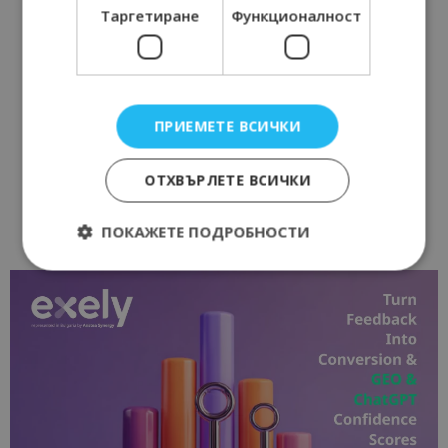
Таргетиране
Функционалност
ПРИЕМЕТЕ ВСИЧКИ
ОТХВЪРЛЕТЕ ВСИЧКИ
ПОКАЖЕТЕ ПОДРОБНОСТИ
Строго необходимо
Ефективност
Таргетиране
Функционалност
Строго необходимите бисквитки позволяват
основната функционалност на уебсайта, като
потребителско влизане и управление на
акаунта. Уебсайтът не може да се използва
правилно без строго необходими бисквитки.