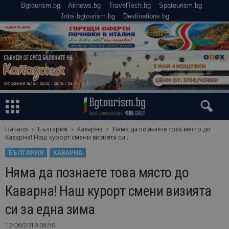
Bgtourism.bg
Airnews.bg
TravelTech.bg
Spatourism.bg
Jobs.bgtourism.bg
Destinations.bg
Начало
България
Каварна
Няма да познаете това място до
Каварна! Наш курорт смени визията си...
БЪЛГАРИЯ
КАВАРНА
Няма да познаете това място до
Каварна! Наш курорт смени визията
си за една зима
12/06/2019 08:50