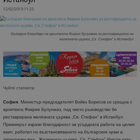
12/02/2019 11:23
България благодари на архитекта Фикрие Булунмаз за реставрацията на
желязната църква „Св. Стефан” в Истанбул
Чуйте статията:
София
. Министър-председателят Бойко Борисов се срещна с
архитекта Фикрие Булунмаз, под чието ръководство бе
реставрирана желязната църква „Св. Стефан” в Истанбул.
Премиерът изрази благодарност за усърдната работа на целия
екип, работил по възстановяването на българския храм в
автентичен вид. „Желязната църква „Св. Стефан” блести като