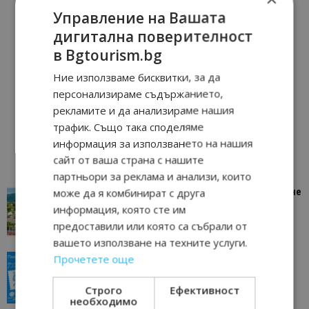
Управление на Вашата
дигитална поверителност
в Bgtourism.bg
Ние използваме бисквитки, за да
персонализираме съдържанието,
рекламите и да анализираме нашия
трафик. Също така споделяме
информация за използването на нашия
сайт от ваша страна с нашите
партньори за реклама и анализи, които
може да я комбинират с друга
“Пощенска картичка от…”: Петрич – Изживяване
отвъд очакваното
информация, която сте им
11/07/2026 11:22
Петрич
предоставили или която са събрали от
вашето използване на техните услуги.
Прочетете още
“Пощенска картичка от…”: Пловдив, градът на
всички времена
Строго
Ефективност
23/06/2026 10:00
Пловдив
необходимо