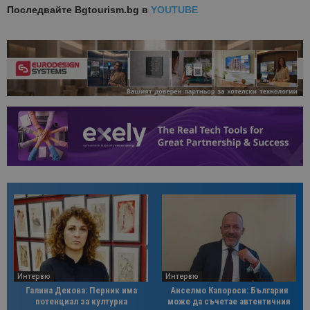
Последвайте
Bgtourism.bg в
YOUTUBE
Интервю
Интервю
Галина Декова: Перник има
Анселмо Капороси: България
потенциал за културна
може да съчетае автентичния