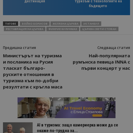
дестинация
туризъм с технологиите на
бъдещето
ТАГОВЕ
БОЙКО БОРИСОВ
ЖЕЛЯЗНА ЦЪРКВА
ИСТАНБУЛ
РЕСТАВРАЦИЯ НА ЦЪРКВА
ФИКРИЕ БУЛУНМАЗ
ЦЪРКВА СВЕТИ СТЕФАН
Предишна статия
Следваща статия
Министърът на туризма
Най-популярната
и посланика на Русия
румънска певица INNA с
тласкат българо-
първи концерт у нас
руските отношения в
туризма към по-добри
резултати с кръгла маса
AI в туризма: защо камериерка може да се
окаже по-трудна за...