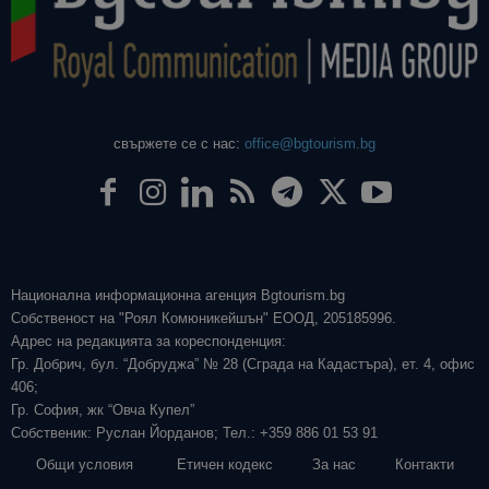
свържете се с нас:
office@bgtourism.bg
Национална информационна агенция Bgtourism.bg
Собственост на "Роял Комюникейшън" ЕООД, 205185996.
Адрес на редакцията за кореспонденция:
Гр. Добрич, бул. “Добруджа” № 28 (Сграда на Кадастъра), ет. 4, офис
406;
Гр. София, жк “Овча Купел”
Собственик: Руслан Йорданов; Тел.: +359 886 01 53 91
Общи условия
Етичен кодекс
За нас
Контакти