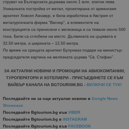
струват на Българската държава около 1 млн. златни лева.
Уникалната постройка от метал, проектирана от арменския
архитект Ховсеп Азнавур, е била изработена в Австрия от
металургичната фирма “Вагнер”, а елементите на
конструкцията са пренесени с железница и са тежали около 500
тона. Били са сглобени на място. Дължината на църквата е
32,50 метра, а ширината – 12,50 метра.
По време на срещата архитект Булунмаз подари на министър-
председателя картина на желязната църква “Св. Стефан”.
ЗА АКТУАЛНИ НОВИНИ И ПРОМОЦИИ НА АВИОКОМПАНИИ,
ТУРОПЕРАТОРИ И ХОТЕЛИЕРИ - ПРИСЪЕДИНЕТЕ СЕ КЪМ
ВАЙБЪР КАНАЛА НА BGTOURISM.BG -
ВКЛЮЧИ СЕ ТУК
!
Последвайте ни за още актуални новини
в
Google News
Showcase
Последвайте
Bgtourism.bg във
VIBER
Последвайте
Bgtourism.bg в
INSTAGRAM
Последвайте
Bgtourism.bg във
FACEBOOK