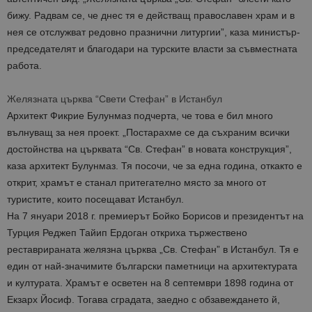
бижу. Радвам се, че днес тя е действащ православен храм и в
нея се отслужват редовно празнични литургии”, каза министър-
председателят и благодари на турските власти за съвместната
работа.
Желязната църква “Свети Стефан” в Истанбул
Архитект Фикрие Булунмаз подчерта, че това е бил много
вълнуващ за нея проект. „Постарахме се да съхраним всички
достойнства на църквата “Св. Стефан” в новата конструкция”,
каза архитект Булунмаз. Тя посочи, че за една година, откакто е
открит, храмът е станал притегателно място за много от
туристите, които посещават Истанбул.
На 7 януари 2018 г. премиерът Бойко Борисов и президентът на
Турция Реджеп Тайип Ердоган откриха тържествено
реставрираната желязна църква „Св. Стефан” в Истанбул. Тя е
един от най-значимите български паметници на архитектурата
и културата. Храмът е осветен на 8 септември 1898 година от
Екзарх Йосиф. Тогава сградата, заедно с обзавеждането й,