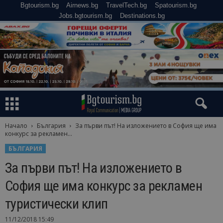
Bgtourism.bg
Airnews.bg
TravelTech.bg
Spatourism.bg
Jobs.bgtourism.bg
Destinations.bg
Начало
България
За първи път! На изложението в София ще има
конкурс за рекламен...
БЪЛГАРИЯ
За първи път! На изложението в
София ще има конкурс за рекламен
туристически клип
11/12/2018 15:49