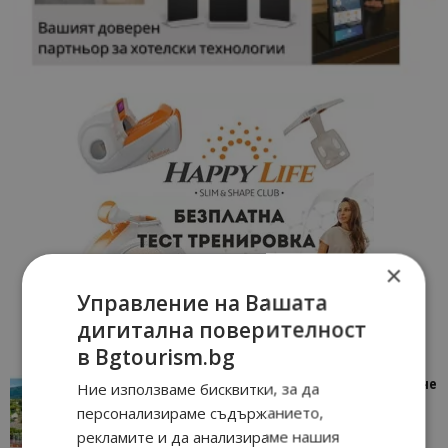
×
Управление на Вашата
дигитална поверителност
в Bgtourism.bg
“Пощенска картичка от…”: Петрич – Изживяване
Ние използваме бисквитки, за да
отвъд очакваното
персонализираме съдържанието,
11/07/2026 11:22
Петрич
рекламите и да анализираме нашия