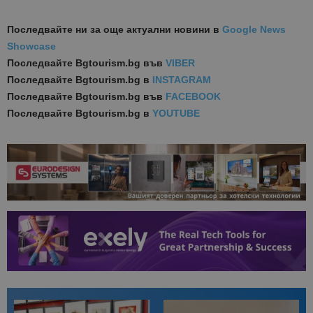
Последвайте ни за още актуални новини
в
Google News
Showcase
Последвайте
Bgtourism.bg във
VIBER
Последвайте
Bgtourism.bg в
INSTAGRAM
Последвайте
Bgtourism.bg във
FACEBOOK
Последвайте
Bgtourism.bg в
YOUTUBE