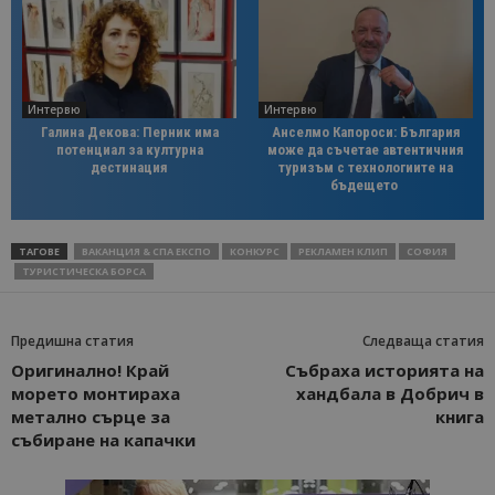
Интервю
Интервю
Галина Декова: Перник има
Анселмо Капороси: България
потенциал за културна
може да съчетае автентичния
дестинация
туризъм с технологиите на
бъдещето
ТАГОВЕ
ВАКАНЦИЯ & СПА ЕКСПО
КОНКУРС
РЕКЛАМЕН КЛИП
СОФИЯ
ТУРИСТИЧЕСКА БОРСА
Предишна статия
Следваща статия
Оригинално! Край
Събраха историята на
морето монтираха
хандбала в Добрич в
метално сърце за
книга
събиране на капачки