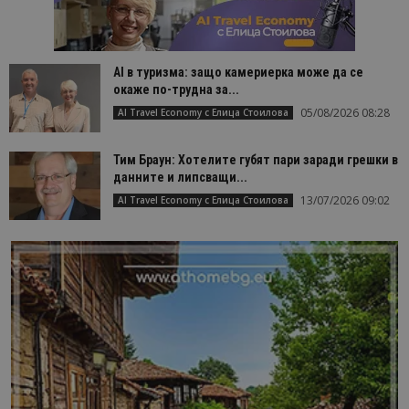
AI в туризма: защо камериерка може да се
окаже по-трудна за...
05/08/2026 08:28
AI Travel Economy с Елица Стоилова
Тим Браун: Хотелите губят пари заради грешки в
данните и липсващи...
13/07/2026 09:02
AI Travel Economy с Елица Стоилова