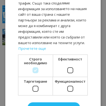
трафик. Също така споделяме
“Пощенска картичка от…”: Пловдив, градът на
информация за използването на нашия
всички времена
сайт от ваша страна с нашите
23/06/2026 10:00
Пловдив
партньори за реклама и анализи, които
може да я комбинират с друга
“Пощенска картичка от…”: Перник – град на
информация, която сте им
традициите, културата и вдъхновяващите...
предоставили или която са събрали от
17/06/2026 09:01
Перник
вашето използване на техните услуги.
Прочетете още
Строго
Ефективност
необходимо
Таргетиране
Функционалност