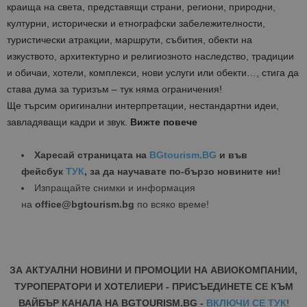
краища на света, представящи страни, региони, природни,
културни, исторически и етнографски забележителности,
туристически атракции, маршрути, събития, обекти на
изкуството, архитектурно и религиозното наследство, традиции
и обичаи, хотели, комплекси, нови услуги или обекти…, стига да
става дума за туризъм – тук няма ограничения!
Ще търсим оригинални интерпретации, нестандартни идеи,
завладяващи кадри и звук.
Вижте повече
Харесай страницата на
BGtourism.BG
и във
фейсбук
ТУК
, за да научавате по-бързо новините ни!
Изпращайте снимки и информация
на
office@bgtourism.bg
по всяко време!
ЗА АКТУАЛНИ НОВИНИ И ПРОМОЦИИ НА АВИОКОМПАНИИ,
ТУРОПЕРАТОРИ И ХОТЕЛИЕРИ - ПРИСЪЕДИНЕТЕ СЕ КЪМ
ВАЙБЪР КАНАЛА НА BGTOURISM.BG -
ВКЛЮЧИ СЕ ТУК
!