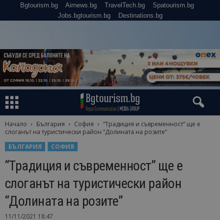
Bgtourism.bg
Airnews.bg
TravelTech.bg
Spatourism.bg
Jobs.bgtourism.bg
Destinations.bg
Начало
България
София
“Традиция и съвременност” ще е
слогaнът на туристически район “Долината на розите”
БЪЛГАРИЯ
СОФИЯ
“Традиция и съвременност” ще е
слогaнът на туристически район
“Долината на розите”
11/11/2021 18:47