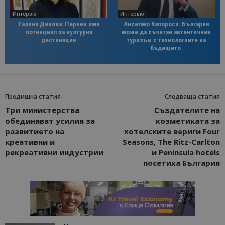
Интервю
Интервю
Галина Декова: Перник има
Анселмо Капороси: България
потенциал за културна
може да съчетае автентичния
дестинация
туризъм с технологиите на
бъдещето
Предишна статия
Следваща статия
Три министерства
Създателите на
обединяват усилия за
козметиката за
развитието на
хотелските вериги Four
креативни и
Seasons, The Ritz-Carlton
рекреативни индустрии
и Peninsula hotels
посетиха България