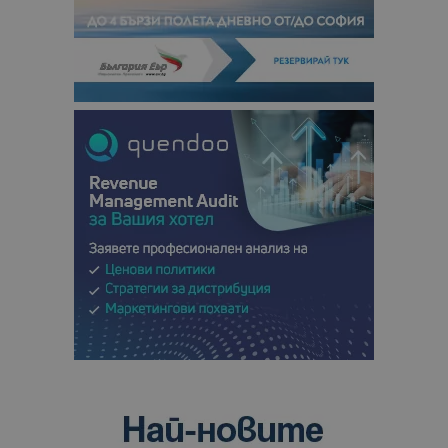
сесии и
кампании 
отчетите з
анализ на
сайтовете.