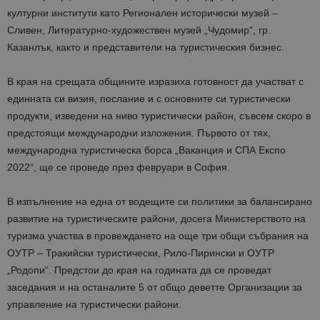
културни институти като Регионален исторически музей –
Сливен, Литературно-художествен музей „Чудомир“, гр.
Казанлък, както и представители на туристическия бизнес.
В края на срещата общините изразиха готовност да участват с
единната си визия, послание и с основните си туристически
продукти, изведени на ниво туристически район, съвсем скоро в
предстоящи международни изложения. Първото от тях,
международна туристическа борса „Ваканция и СПА Експо
2022“, ще се проведе през февруари в София.
В изпълнение на една от водещите си политики за балансирано
развитие на туристическите райони, досега Министерството на
туризма участва в провеждането на още три общи събрания на
ОУТР – Тракийски туристически, Рило-Пирински и ОУТР
„Родопи“. Предстои до края на годината да се проведат
заседания и на останалите 5 от общо деветте Организации за
управление на туристически райони.