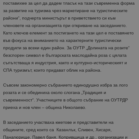
поставихме за цел да дадем тласък на тази съвременна форма
за развитие на туризма чрез маркетиране на туристическите
райони“, подчерта министърът в приветствието си към
членовете на организацията при откриване на заседанието.
Като ключов елемент за постигането на тази цел е поставянето
във фокуса на вниманието на характерните туристически
продукти за всеки един район. За ОУТР „Долината на розите“
безспорен символ е българската маслодайна роза с цялата
съпътстваща я индустрия, както и културно-историческият и
СПА туризмът, които придават облик на района.
Съвсем закономерно събранието единодушно избра за лого
розата и се обединиха около слогана „Традиция и
съвременност“. Участниците в общото събрание на ОУТРДР
приеха и нов член – община Николаево.
В заседанието участваха кметове и представители на
общините, сред които са Казанлък, Сливен, Хисаря,
Панагюрище, Павел баня, Копривщица и др., организации и