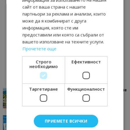
сайт от ваша страна с нашите
партньори за реклама и анализи, които
може да я комбинират с друга
информация, която сте им
предоставили или която са събрали от
вашето използване на техните услуги.
Прочетете още
Строго
Ефективност
необходимо
Таргетиране
Функционалност
“Пощенска картичка от…”: Петрич – Изживяване
отвъд очакваното
11/07/2026 11:22
Петрич
“Пощенска картичка от…”: Пловдив, градът на
ПРИЕМЕТЕ ВСИЧКИ
всички времена