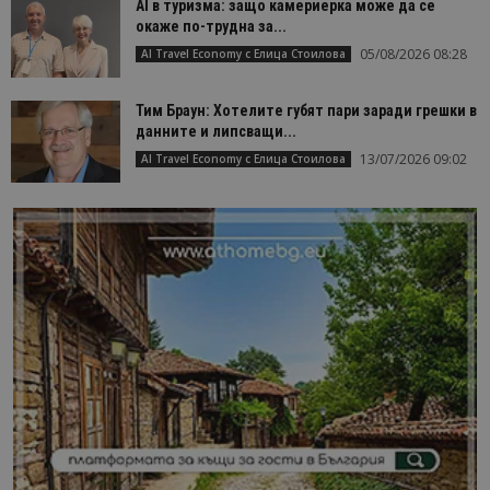
AI в туризма: защо камериерка може да се
окаже по-трудна за...
05/08/2026 08:28
AI Travel Economy с Елица Стоилова
Тим Браун: Хотелите губят пари заради грешки в
данните и липсващи...
13/07/2026 09:02
AI Travel Economy с Елица Стоилова