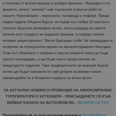
и почитан от всички моряци и рибари празник – Никулден и по
времето, когато “излизат” най-търсените и вкусни риби по
нашето Черноморие – чернокопа, паламуда и лефера. Преди
седем години Община Бургас за първи път събра 22 местни и
типично бургаски кулинарни ястия, които раздаде на своите
жители като подарък за градския празник, а поради силния
интерес рецептурникът “Вехти бургашки гозби” бе преиздаден и
изчерпан за отрицателно време на миналогодишния Никулден.
Този път сборникът с любими и вкусни рецепти няма да бъде
просто преиздаден, а ще бъде нов и продължение на
предходното издание. Така традиционните за морския Бургас
ястия ще бъдат запазени по най-добрия възможен начин,
превръщайки се в безценен подарък за всяка кухня.
ЗА АКТУАЛНИ НОВИНИ И ПРОМОЦИИ НА АВИОКОМПАНИИ,
ТУРОПЕРАТОРИ И ХОТЕЛИЕРИ - ПРИСЪЕДИНЕТЕ СЕ КЪМ
ВАЙБЪР КАНАЛА НА BGTOURISM.BG -
ВКЛЮЧИ СЕ ТУК
!
Последвайте ни за още актуални новини
в
Google News