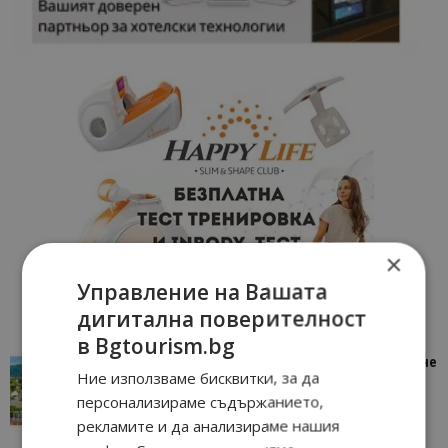
×
Управление на Вашата
дигитална поверителност
в Bgtourism.bg
“Пощенска картичка от…”: Петрич – Изживяване
Ние използваме бисквитки, за да
отвъд очакваното
персонализираме съдържанието,
11/07/2026 11:22
Петрич
рекламите и да анализираме нашия