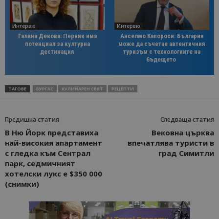
Интервю
Интервю
Галина Декова: Перник има
Анселмо Капороси: България
потенциал за културна
може да съчетае автентичния
дестинация
туризъм с технологиите на
бъдещето
ТАГОВЕ
БУРГАС
КУЛИНАРЕН СВЯТ
РЕЦЕПТИ
Предишна статия
Следваща статия
В Ню Йорк представиха
Вековна църква
най-високия апартамент
впечатлява туристи в
с гледка към Сентрал
град Симитли
парк, седмичният
хотелски лукс е $350 000
(снимки)