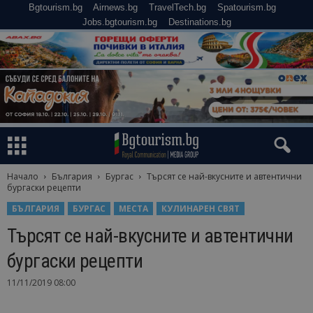
Bgtourism.bg
Airnews.bg
TravelTech.bg
Spatourism.bg
Jobs.bgtourism.bg
Destinations.bg
Начало
България
Бургас
Търсят се най-вкусните и автентични
бургаски рецепти
БЪЛГАРИЯ
БУРГАС
МЕСТА
КУЛИНАРЕН СВЯТ
Търсят се най-вкусните и автентични
бургаски рецепти
11/11/2019 08:00