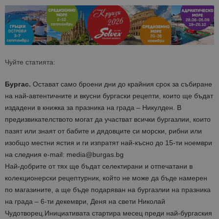
Чуйте статията:
Бургас.
Остават само броени дни до крайния срок за събиране
на най-автентичните и вкусни бургаски рецепти, които ще бъдат
издадени в книжка за празника на града – Никулден. В
предизвикателството могат да участват всички бургазлии, които
пазят или знаят от бабите и дядовците си морски, рибни или
изобщо местни ястия и ги изпратят най-късно до 15-ти ноември
на следния e-mail: media@burgas.bg
Най-добрите от тях ще бъдат селектирани и отпечатани в
колекционерски рецептурник, който не може да бъде намерен
по магазините, а ще бъде подаряван на бургазлии на празника
на града – 6-ти декември, Деня на свети Николай
Чудотворец.Инициативата стартира месец преди най-бургаския