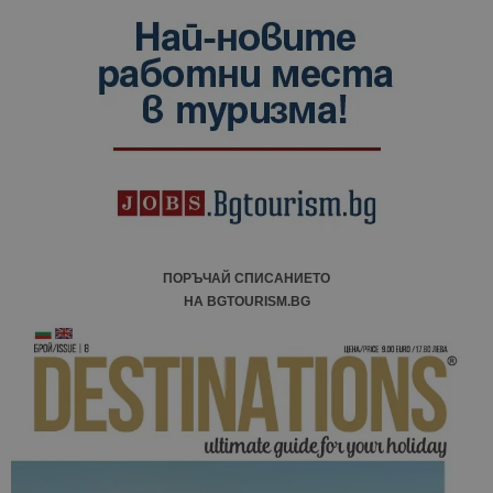
данни за
посетители
сесии и
кампании 
отчетите з
анализ на
сайтовете.
ПОРЪЧАЙ СПИСАНИЕТО
НА BGTOURISM.BG