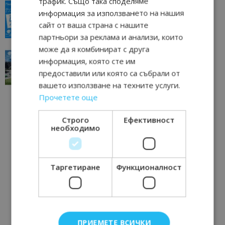
трафик. Също така споделяме
“Пощенска картичка от…”: Пловдив, градът на
информация за използването на нашия
всички времена
сайт от ваша страна с нашите
23/06/2026 10:00
Пловдив
партньори за реклама и анализи, които
може да я комбинират с друга
“Пощенска картичка от…”: Перник – град на
информация, която сте им
традициите, културата и вдъхновяващите...
предоставили или която са събрали от
17/06/2026 09:01
Перник
вашето използване на техните услуги.
Прочетете още
Строго
Ефективност
необходимо
Таргетиране
Функционалност
ПРИЕМЕТЕ ВСИЧКИ