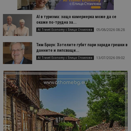
AI в туризма: защо камериерка може да се
окаже по-трудна за...
05/08/2026 08:28
AI Travel Economy с Елица Стоилова
Тим Браун: Хотелите губят пари заради грешки в
данните и липсващи...
13/07/2026 09:02
AI Travel Economy с Елица Стоилова