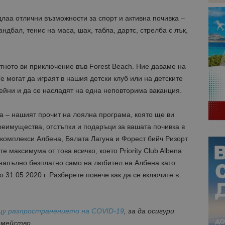
едлаа отлични възможности за спорт и активна почивка –
ндбал, тенис на маса, шах, табла, дартс, стрелба с лък,
ятното ви приключение във Forest Beach. Ние даваме на
е могат да играят в нашия детски клуб или на детските
сейни и да се насладят на една неповторима ваканция.
na – нашият прочит на лоялна програма, която ще ви
реимущества, отстъпки и подаръци за вашата почивка в
 комплекси Албена, Бялата Лагуна и Форест бийч Ризорт
е максимума от това всичко, което Priority Club Albena
а напълно безплатно само на любител на Албена като
о 31.05.2020 г. Разберете повече как да се включите в
щу разпространението на COVID-19
, за да осигури
емейство.