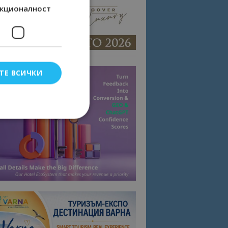
кционалност
ТЕ ВСИЧКИ
елско влизане и
тки.
омните съгласието
квитки на сайта.