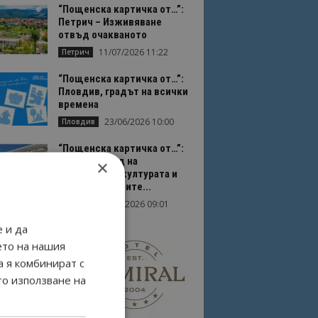
“Пощенска картичка от…”:
Петрич – Изживяване
отвъд очакваното
11/07/2026 11:22
Петрич
“Пощенска картичка от…”:
Пловдив, градът на всички
времена
23/06/2026 10:00
Пловдив
“Пощенска картичка от…”:
Перник – град на
×
традициите, културата и
вдъхновяващите...
17/06/2026 09:01
Перник
 и да
ето на нашия
а я комбинират с
то използване на