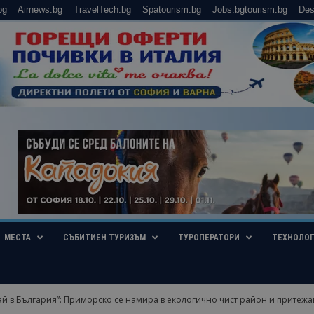
bg
Airnews.bg
TravelTech.bg
Spatourism.bg
Jobs.bgtourism.bg
Des
МЕСТА
СЪБИТИЕН ТУРИЗЪМ
ТУРОПЕРАТОРИ
ТЕХНОЛО
й в България”: Приморско се намира в екологично чист район и притежав