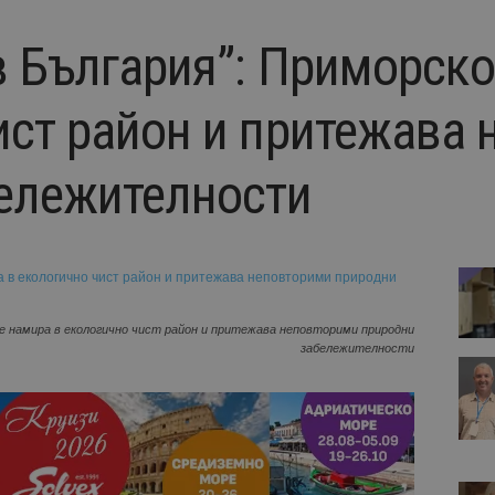
в България”: Приморско
ист район и притежава
ележителности
се намира в екологично чист район и притежава неповторими природни
забележителности