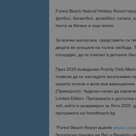
Forest Beach Natural Holiday Resort пр
футбол, баскетбол, волейбол, петанк, ха
писта за бягане и още много.
За всички малчугани, представете си л
децата ви усещане на пълна свобода. Т
площадки, да се плискат в детските ба
През 2020 въведохме Priority Club Albe
позволи да се насладите ексклузивни п
нашите хотели и вили във ваканционни
(Приморско). Чудесен начин да извлечет
Limited Edition. Програмата е достъпн
теб, който е резервирал за Лято 2020 д
програмата на forestbeach.bg
*
Forest
Beach
Resort
въведе
мерки сре
безопасна почивка на Вас и Вашето с