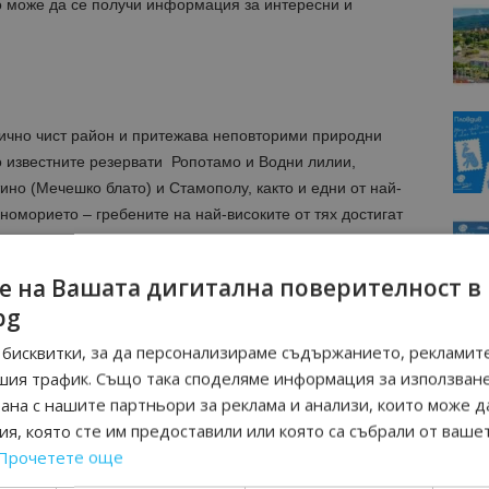
о може да се получи информация за интересни и
ично чист район и притежава неповторими природни
о известните резервати Ропотамо и Водни лилии,
ино (Мечешко блато) и Стамополу, както и едни от най-
оморието – гребените на най-високите от тях достигат
нал на едно от най-високите места в резерват
едно невероятно природно творение, в което според
е на Вашата дигитална поверителност в
а тракийския жрец.На 6 км от Приморско се намира
bg
 на Черноморското крайбрежие.Наречен е Маслен,
а които товарът е амфори със зехтин.За любителите на
бисквитки, за да персонализираме съдържанието, рекламите
 на Община Приморско има разнообразни туристически
шия трафик. Също така споделяме информация за използван
рана с нашите партньори за реклама и анализи, които може д
я, която сте им предоставили или която са събрали от ваше
Прочетете още