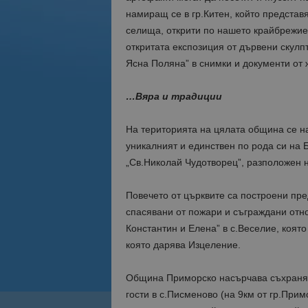
намиращ се в гр.Китен, който представ
селища, открити по нашето крайбрежие.
откритата експозиция от дървени скулп
Ясна Поляна” в снимки и документи от 
…Вяра
и
традиции
На територията на цялата община се на
уникалният и единствен по рода си на 
„Св.Николай Чудотворец”, разположен н
Повечето от църквите са построени пре
спасявани от пожари и съграждани отно
Константин и Елена” в с.Веселие, която
която дарява Изцеление.
Община Приморско насърчава съхранява
гости в с.Писменово (на 9км от гр.Прим