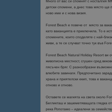
Много от вас си спомнят с носталгия 
детски спомени, а днес това място ще 
Име
ново име и с нова визия.
Име
sc_is_visitor_uniq
is_visitor_unique
Forest Beach е повече от място за вака
като ваканцията е приключила. То е ист
спомените, които споделяте с най-близк
is_unique
живи, а те се случват точно тук във Fore
_ga_B09EBBY8PY
Forest Beach Natural Holiday Resort ви 
живописна местност, сгушен сред веков
_ga_WXPDN4HSCV
пясъчен бряг. С разнообразни възможно
влюбите завинаги. Предпочитано заради
_ga_FK650GXHRZ
храна и приятелски екип, това е вакан
отново и отново.
_ga
Оставете се магията на света около Fo
Бегликташ и зашеметяващата гледка от 
река Ропотамо – идеалени за семейства