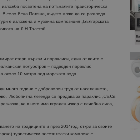
я изложба посветена на потъналите праисторически
 В село Ясна Поляна, където може да се разгледа
тури е изложена и музейна композиция „Българската
живота на Л.Н.Толстой.
мират стари църкви и параклиси, един от които е
Балканския полуостров – подводен параклис
а около 10 метра под морската вода.
ди много години с доброволен труд от населението,
во. Любопитна легенда се предава за параклис „Св.Св.
 разказва, че в него има вграден извор с лечебна сила,
нето на традициите и през 2014год. откри за своите
орско) туристически посетителски комплекс с