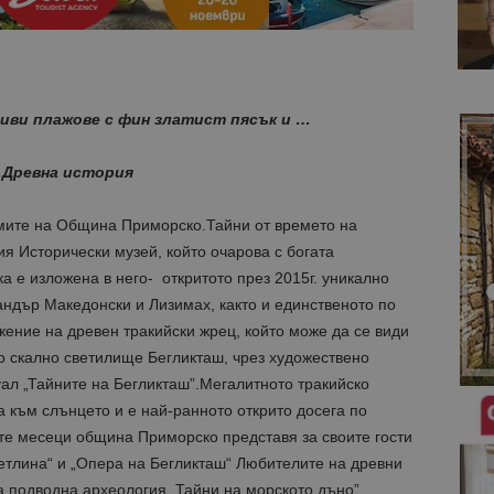
сиви плажове с фин златист пясък и …
Древна
история
емите на Община Приморско.Тайни от времето на
ия Исторически музей, който очарова с богата
а е изложена в него- откритото през 2015г. уникално
ндър Македонски и Лизимах, както и единственото по
ение на древен тракийски жрец, който може да се види
о скално светилище Бегликташ, чрез художествено
ал „Тайните на Бегликташ”.Мегалитното тракийско
а към слънцето и е най-ранното открито досега по
е месеци община Приморско представя за своите гости
ветлина“ и „Опера на Бегликташ“ Любителите на древни
а подводна археология „Тайни на морското дъно”,