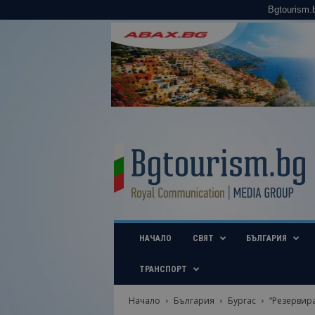
Bgtourism.
B
g
t
o
u
r
i
НАЧАЛО
СВЯТ
БЪЛГАРИЯ
s
m
.
ТРАНСПОРТ
b
g
Начало
България
Бургас
“Резервира
–