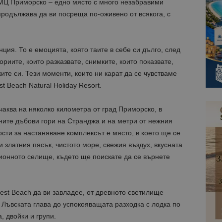
ММЦ Приморско – едно място с много незабравими
продължава да ви посреща по-оживено от всякога, с
Доставчик
Доставчик
/
/
Домейн
Валиден
Валиден до
Описание
Описание
Домейн
до
ue
1 година 1 месец
Използва се за съхраняване на
StatCounter Ltd
.bgtourism.bg
1 година
Тази бисквитка се използва, за да се определи
StatCounter
нция. То е емоцията, която таите в себе си дълго, след
1 месец
уникален за сайта чрез присвояване на уникал
.statcounter.com
помага за проследяване на посетителите на н
ориите, които разказвате, снимките, които показвате,
взаимодействие с уебсайта за статистически ц
ите си. Тези моменти, които ни карат да се чувстваме
Декларацията за поверителност на Google
1 година
Тази бисквитка е зададена от StatCounter, за 
StatCounter
st Beach Natural Holiday Resort.
1 месец
сте за първи път или завръщащ се посетител.
Ltd
.statcounter.com
.bgtourism.bg
1 година
Тази бисквитка се използва от Google Analytics
очаква на няколко километра от град Приморско, в
1 месец
състоянието на сесията.
ните дъбови гори на Странджа и на метри от нежния
.bgtourism.bg
1 година
Тази бисквитка се използва от Google Analytics
сти за настаняване комплексът е място, в което ще се
1 месец
състоянието на сесията.
 златния пясък, чистото море, свежия въздух, вкусната
.bgtourism.bg
1 година
Тази бисквитка се използва от Google Analytics
ционното селище, където ще поискате да се върнете
1 месец
състоянието на сесията.
1 година
Името на тази бисквитка е свързано с Google Un
Google LLC
1 месец
което е значителна актуализация на по-често 
.bgtourism.bg
услуга за анализ на Google. Тази бисквитка се 
rest Beach да ви завладее, от древното светилище
разграничаване на уникални потребители чре
произволно генериран номер като идентифика
Лъвската глава до успокояващата разходка с лодка по
Той се включва във всяка заявка за страница в
използва за изчисляване на данни за посетите
, двойки и групи.
кампании за отчетите за анализ на сайтовете.