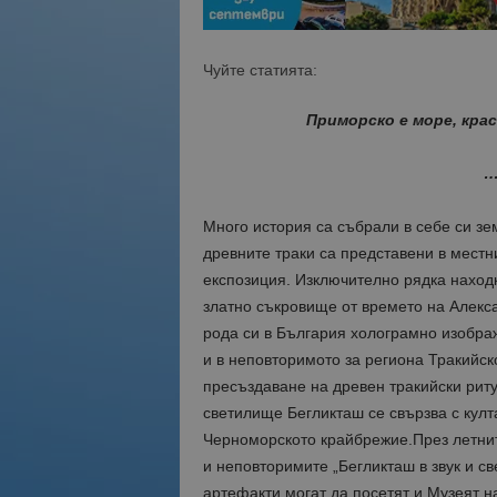
Чуйте статията:
Приморско е море, кра
…
Много история са събрали в себе си з
древните траки са представени в местн
експозиция. Изключително рядка находк
златно съкровище от времето на Алекса
рода си в България холограмно изображ
и в неповторимото за региона Тракийск
пресъздаване на древен тракийски риту
светилище Бегликташ се свързва с култ
Черноморското крайбрежие.През летнит
и неповторимите „Бегликташ в звук и с
артефакти могат да посетят и Музеят н