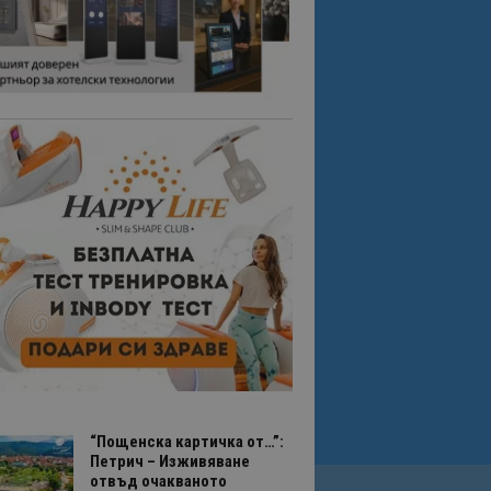
“Пощенска картичка от…”:
Петрич – Изживяване
отвъд очакваното