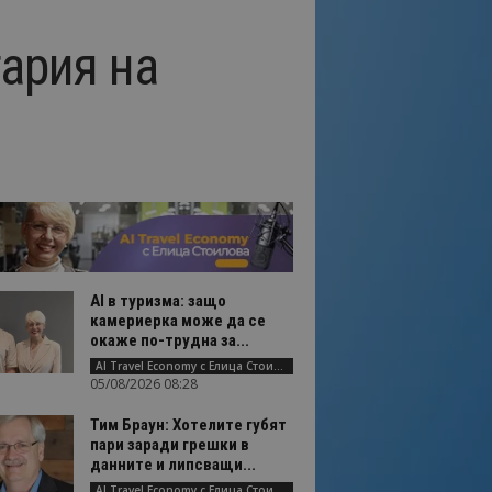
ария на
AI в туризма: защо
камериерка може да се
окаже по-трудна за...
AI Travel Economy с Елица Стоилова
05/08/2026 08:28
Тим Браун: Хотелите губят
пари заради грешки в
данните и липсващи...
AI Travel Economy с Елица Стоилова