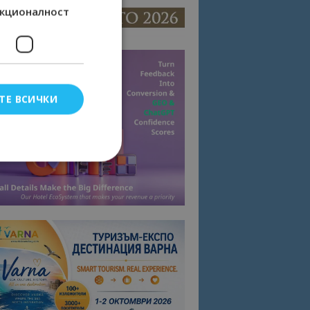
кционалност
ТЕ ВСИЧКИ
елско влизане и
тки.
омните съгласието
квитки на сайта.