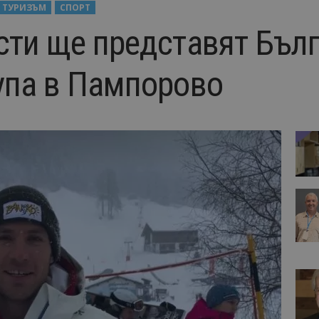
 ТУРИЗЪМ
СПОРТ
сти ще представят Бълг
упа в Пампорово