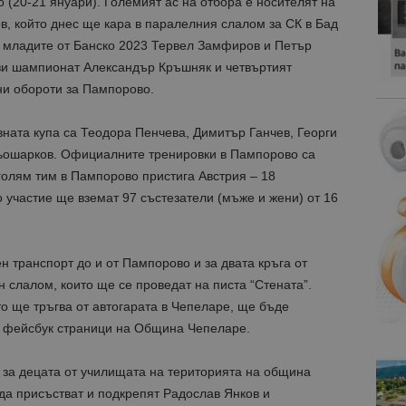
 (20-21 януари). Големият ас на отбора е носителят на
в, който днес ще кара в паралелния слалом за СК в Бад
 младите от Банско 2023 Тервел Замфиров и Петър
ози шампионат Александър Кръшняк и четвъртият
ни обороти за Пампорово.
ната купа са Теодора Пенчева, Димитър Ганчев, Георги
Гьошарков. Официалните тренировки в Пампорово са
-голям тим в Пампорово пристига Австрия – 18
 участие ще вземат 97 състезатели (мъже и жени) от 16
 транспорт до и от Пампорово и за двата кръга от
 слалом, които ще се проведат на писта “Стената”.
о ще тръгва от автогарата в Чепеларе, ще бъде
и фейсбук страници на Община Чепеларе.
 за децата от училищата на територията на община
 да присъстват и подкрепят Радослав Янков и