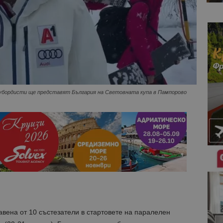
убордисти ще представят България на Световната купа в Пампорово
вена от 10 състезатели в стартовете на паралелен