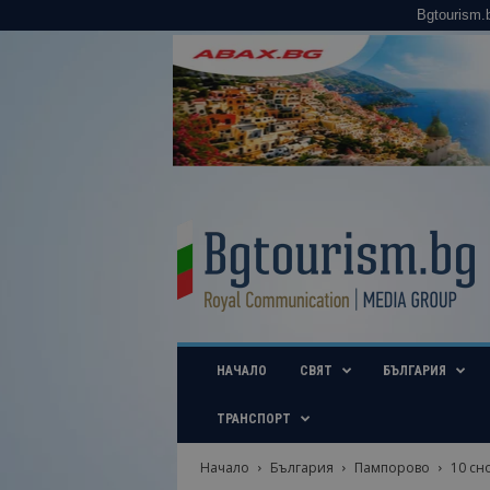
Bgtourism.
B
g
t
o
u
r
i
НАЧАЛО
СВЯТ
БЪЛГАРИЯ
s
m
.
ТРАНСПОРТ
b
g
Начало
България
Пампорово
10 сн
–