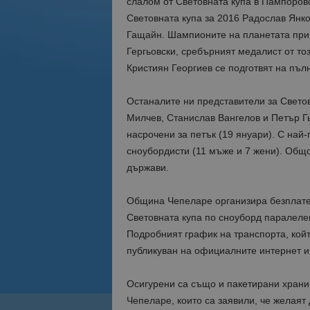
слалом от Световната купа в Пампорово
Световната купа за 2016 Радослав Янко
Гащайн. Шампионите на планетата при
Гергьовски, сребърният медалист от т
Кристиян Георгиев се подготвят на пъл
Останалите ни представители за Светов
Милчев, Станислав Вангелов и Петър 
насрочени за петък (19 януари). С най
сноубордисти (11 мъже и 7 жени). Общо
държави.
Община Чепеларе организира безплатен
Световната купа по сноуборд паралелен
Подробният график на транспорта, койт
публикуван на официалните интернет 
Осигурени са също и пакетирани храни
Чепеларе, които са заявили, че желаят