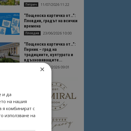
11/07/2026 11:22
Петрич
“Пощенска картичка от…”:
Пловдив, градът на всички
времена
23/06/2026 10:00
Пловдив
“Пощенска картичка от…”:
Перник – град на
традициите, културата и
вдъхновяващите...
×
17/06/2026 09:01
Перник
 и да
ето на нашия
а я комбинират с
то използване на