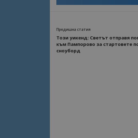
Име
Име
sc_is_visitor_uniq
is_visitor_unique
Предишна статия
Този уикенд: Светът отправя по
към Пампорово за стартовете п
is_unique
сноуборд
_ga_B09EBBY8PY
_ga_WXPDN4HSCV
_ga_FK650GXHRZ
_ga