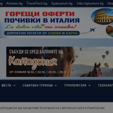
bg
Airnews.bg
TravelTech.bg
Spatourism.bg
Jobs.bgtourism.bg
Des
МЕСТА
СЪБИТИЕН ТУРИЗЪМ
ТУРОПЕРАТОРИ
ТЕХНОЛО
оубордисти ще представят България на Световната купа в Пампорово