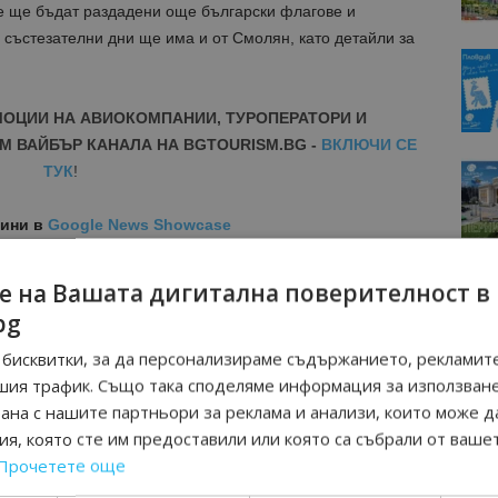
е ще бъдат раздадени още български флагове и
а състезателни дни ще има и от Смолян, като детайли за
МОЦИИ НА АВИОКОМПАНИИ, ТУРОПЕРАТОРИ И
М ВАЙБЪР КАНАЛА НА BGTOURISM.BG -
ВКЛЮЧИ СЕ
ТУК
!
вини
в
Google News Showcase
R
RAM
е на Вашата дигитална поверителност в
EBOOK
bg
BE
бисквитки, за да персонализираме съдържанието, рекламите
шия трафик. Също така споделяме информация за използван
рана с нашите партньори за реклама и анализи, които може д
я, която сте им предоставили или която са събрали от ваше
Прочетете още