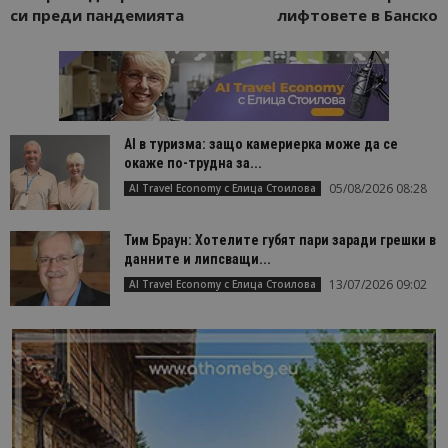
си преди пандемията
лифтовете в Банско
AI в туризма: защо камериерка може да се
окаже по-трудна за...
05/08/2026 08:28
AI Travel Economy с Елица Стоилова
Тим Браун: Хотелите губят пари заради грешки в
данните и липсващи...
13/07/2026 09:02
AI Travel Economy с Елица Стоилова