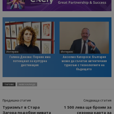
Интервю
Интервю
Галина Декова: Перник има
Анселмо Капороси: България
потенциал за културна
може да съчетае автентичния
дестинация
туризъм с технологиите на
бъдещето
ТАГОВЕ
АКВЕ КАЛИДЕ
Предишна статия
Следваща статия
Туризмът в Стара
1 500 лева ще броим за
Загора подобри нивата
сезонна картa за