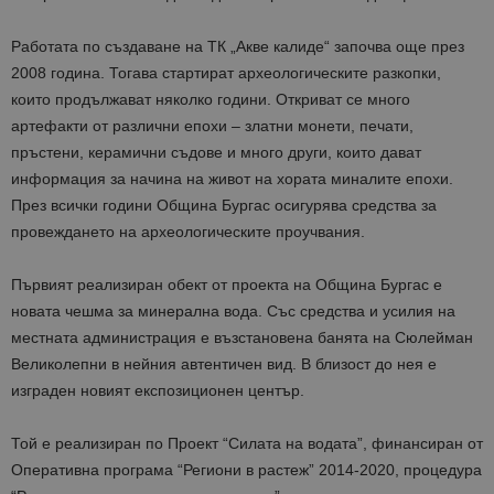
Работата по създаване на ТК „Акве калиде“ започва още през
2008 година. Тогава стартират археологическите разкопки,
които продължават няколко години. Откриват се много
артефакти от различни епохи – златни монети, печати,
пръстени, керамични съдове и много други, които дават
информация за начина на живот на хората миналите епохи.
През всички години Община Бургас осигурява средства за
провеждането на археологическите проучвания.
Първият реализиран обект от проекта на Община Бургас е
новата чешма за минерална вода. Със средства и усилия на
местната администрация е възстановена банята на Сюлейман
Великолепни в нейния автентичен вид. В близост до нея е
изграден новият експозиционен център.
Той е реализиран по Проект “Силата на водата”, финансиран от
Оперативна програма “Региони в растеж” 2014-2020, процедура