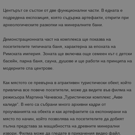
Центърът се състои от две функционални части. В едната е
подредена експозиция, която съдържа артефакти, открити при
археологическите разкопки на минералните бани.
Демонстрационната част на комплекса ще показва на
посетителите типичната баня, характерна за епохата на
Римската империя. Зоната ще включва още семеен кът с детски
басейн, парна баня, сауна, душове и ще работи на принципа на
модерните спа центрове.
Как мястото се превърна в атрактивен туристически обект, който
привлича все повече посетители, може да видите във филма на
режисьора Мартина Чачевска „Туристически комплекс „Акве
калиде“. В него са събрани много архивни кадри от
проучванията на обекта и как артефактите са експонирани на
място по начин, който позволява на посетителите да добият
пълна представа за мащабността на древните минерални
извори. Филма може да гледате в прикачения видео файл.