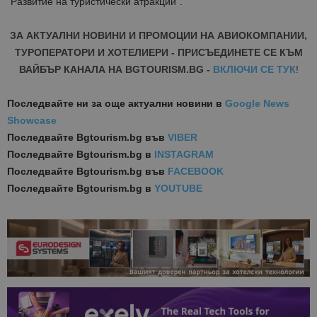
“Развитие на туристически атракции”.
ЗА АКТУАЛНИ НОВИНИ И ПРОМОЦИИ НА АВИОКОМПАНИИ,
ТУРОПЕРАТОРИ И ХОТЕЛИЕРИ - ПРИСЪЕДИНЕТЕ СЕ КЪМ
ВАЙБЪР КАНАЛА НА BGTOURISM.BG -
ВКЛЮЧИ СЕ ТУК
!
Последвайте ни за още актуални новини
в
Google News
Showcase
Последвайте
Bgtourism.bg във
VIBER
Последвайте
Bgtourism.bg в
INSTAGRAM
Последвайте
Bgtourism.bg във
FACEBOOK
Последвайте
Bgtourism.bg в
YOUTUBE