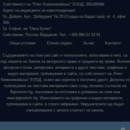
Собственост на "Роял Комюникейшън" ЕООД, 205185996.
Адрес на редакцията за кореспонденция:
Гр. Добрич, бул. “Добруджа” № 28 (Сграда на Кадастъра), ет. 4, офис
406;
Гр. София, жк “Овча Купел”
Собственик: Руслан Йорданов; Тел.: +359 886 01 53 91
Общи условия
Етичен кодекс
За нас
Контакти
Съдържанието на този уеб сайт и технологиите, използвани в него, са
под закрила на Закона за авторското право и сродните му права. Всички
авторски статии, репортажи, интервюта и други текстови, графични и
видео материали, публикувани в сайта, са собственост на „Роял
Комюникейшън“ ЕООД, освен ако изрично е посочено друго. Допуска се
публикуване на текстови материали само след писмено съгласие на
Bgtourism.bg, посочване на източника и добавяне на линк към
www.bgtourism.bg. Използването на графични и видео материали,
публикувани в сайта, е строго забранено. Нарушителите ще бъдат
санкционирани с цялата строгост на закона.