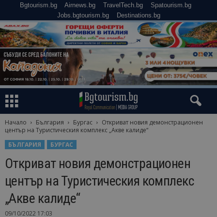
Bgtourism.bg
Airnews.bg
TravelTech.bg
Spatourism.bg
Jobs.bgtourism.bg
Destinations.bg
Начало
България
Бургас
Откриват новия демонстрационен
център на Туристическия комплекс „Акве калиде“
БЪЛГАРИЯ
БУРГАС
Откриват новия демонстрационен
център на Туристическия комплекс
„Акве калиде“
09/10/2022 17:03