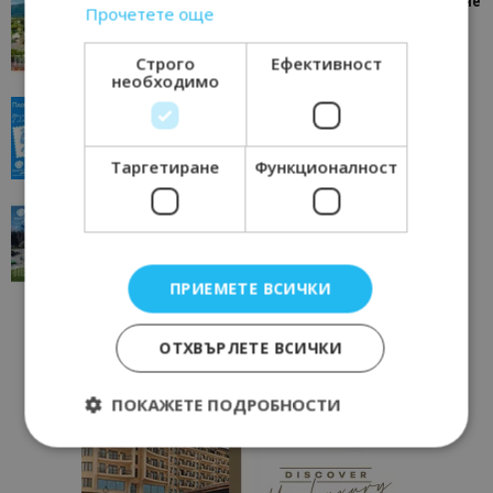
“Пощенска картичка от…”: Петрич – Изживяване
Прочетете още
отвъд очакваното
11/07/2026 11:22
Петрич
Строго
Ефективност
необходимо
“Пощенска картичка от…”: Пловдив, градът на
всички времена
23/06/2026 10:00
Пловдив
Таргетиране
Функционалност
“Пощенска картичка от…”: Перник – град на
традициите, културата и вдъхновяващите...
17/06/2026 09:01
Перник
ПРИЕМЕТЕ ВСИЧКИ
ОТХВЪРЛЕТЕ ВСИЧКИ
ПОКАЖЕТЕ ПОДРОБНОСТИ
Строго необходимо
Ефективност