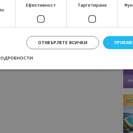
Ефективност
Таргетиране
Фун
мо
ОТХВЪРЛЕТЕ ВСИЧКИ
ПРИЕМЕ
ПОДРОБНОСТИ
Строго необходимо
Ефективност
Таргетиране
Функционалност
е бисквитки позволяват основната функционалност на уебсайта, като потребит
нта. Уебсайтът не може да се използва правилно без строго необходими бискви
Доставчик
/
Валиден
Описание
Домейн
до
epted
lisandraramos.com
7 дни
Тази бисквитка се използва, за да зап
bgtourism.bg
на потребителя за използването на бис