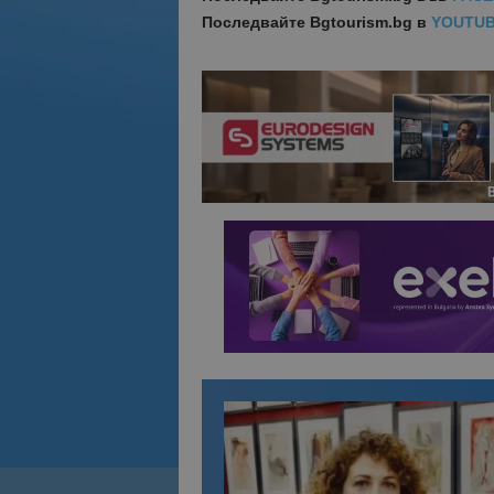
Последвайте
Bgtourism.bg в
YOUTU