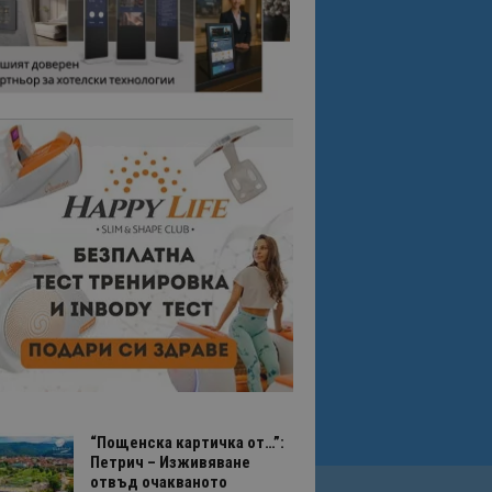
“Пощенска картичка от…”:
Петрич – Изживяване
отвъд очакваното