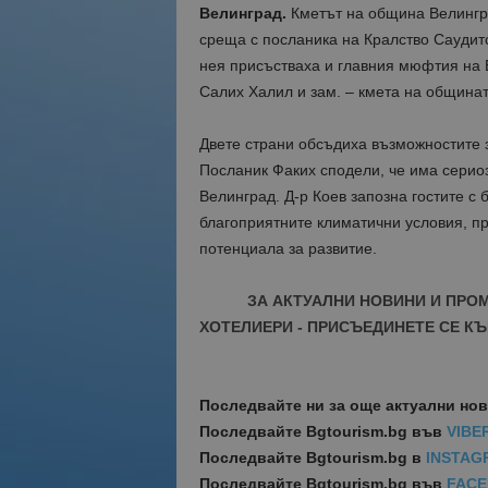
Велинград.
Кметът на община Велингр
среща с посланика на Кралство Саудит
нея присъстваха и главния мюфтия на
Салих Халил и зам. – кмета на община
Двете страни обсъдиха възможностите 
Посланик Факих сподели, че има серио
Велинград. Д-р Коев запозна гостите с
благоприятните климатични условия, п
потенциала за развитие.
ЗА АКТУАЛНИ НОВИНИ И ПРО
ХОТЕЛИЕРИ - ПРИСЪЕДИНЕТЕ СЕ КЪ
Последвайте ни за още актуални но
Последвайте
Bgtourism.bg във
VIBE
Последвайте
Bgtourism.bg в
INSTAG
Последвайте
Bgtourism.bg във
FAC