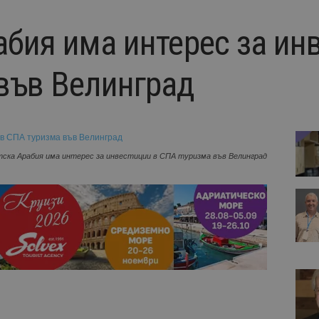
абия има интерес за ин
във Велинград
ска Арабия има интерес за инвестиции в СПА туризма във Велинград