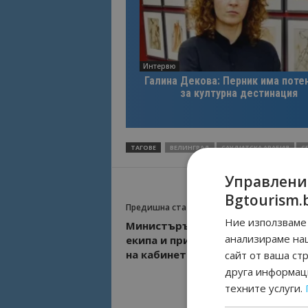
Интервю
Галина Декова: Перник има поте
за културна дестинация
ТАГОВЕ
ВЕЛИНГРАД
САУДИТСКА АРАБИЯ
С
Управлени
Bgtourism.
Предишна статия
Ние използваме 
Министърът на туризма предст
анализираме на
екипа и приоритетите си в рамк
на кабинета “Донев”
сайт от ваша ст
друга информаци
техните услуги.