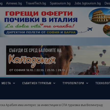
bg
Airnews.bg
TravelTech.bg
Spatourism.bg
Jobs.bgtourism.bg
Des
МЕСТА
СЪБИТИЕН ТУРИЗЪМ
ТУРОПЕРАТОРИ
ТЕХНОЛО
ска Арабия има интерес за инвестиции в СПА туризма във Велинград