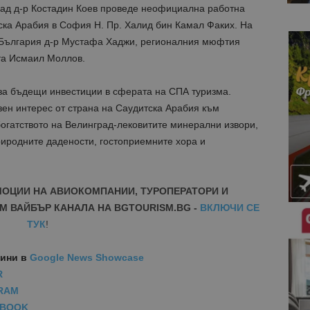
ад д-р Костадин Коев проведе неофициална работна
ска Арабия в София Н. Пр. Халид бин Камал Факих. На
 България д-р Мустафа Хаджи, регионалния мюфтия
та Исмаил Моллов.
за бъдещи инвестиции в сферата на СПА туризма.
зен интерес от страна на Саудитска Арабия към
 богатството на Велинград-лековитите минерални извори,
риродните дадености, гостоприемните хора и
МОЦИИ НА АВИОКОМПАНИИ, ТУРОПЕРАТОРИ И
М ВАЙБЪР КАНАЛА НА BGTOURISM.BG -
ВКЛЮЧИ СЕ
ТУК
!
вини
в
Google News Showcase
R
RAM
EBOOK