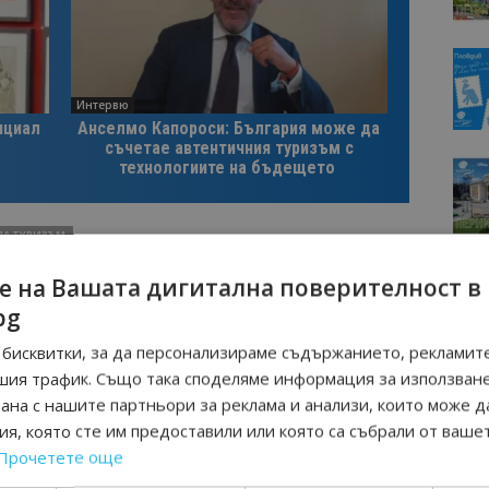
Интервю
нциал
Анселмо Капороси: България може да
съчетае автентичния туризъм с
технологиите на бъдещето
ПА ТУРИЗЪМ
е на Вашата дигитална поверителност в
bg
Следваща статия
бисквитки, за да персонализираме съдържанието, рекламите
ави
Служебните министри на туризма и
шия трафик. Също така споделяме информация за използван
ите
на здравеопазването Илин
Димитров и д-р Асен Меджидиев
рана с нашите партньори за реклама и анализи, които може д
проведоха работна среща с
я, която сте им предоставили или която са събрали от ваше
туристическия сектор
Прочетете още