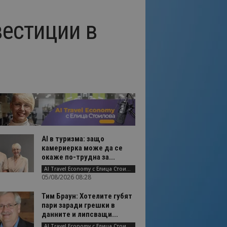
вестиции в
AI в туризма: защо
камериерка може да се
окаже по-трудна за...
AI Travel Economy с Елица Стоилова
05/08/2026 08:28
Тим Браун: Хотелите губят
пари заради грешки в
данните и липсващи...
AI Travel Economy с Елица Стоилова