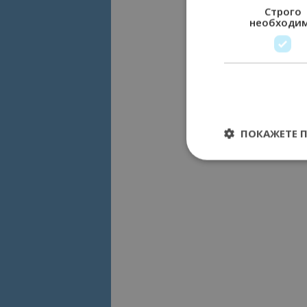
Строго
необходи
ПОКАЖЕТЕ 
Строго необходимит
управление на акау
Име
cookie_notice_acc