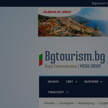
Bgtourism.
B
g
t
o
u
r
i
НАЧАЛО
СВЯТ
БЪЛГАРИЯ
s
m
.
ТРАНСПОРТ
b
g
Начало
България
Велинград
Саудит
–