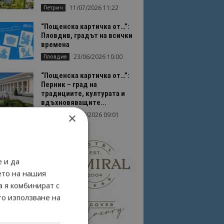
11/07/2026 11:22
Петрич
“Пощенска картичка от…”:
Пловдив, градът на всички
времена
23/06/2026 10:00
Пловдив
“Пощенска картичка от…”:
Перник – град на
традициите, културата и
вдъхновяващите...
×
17/06/2026 09:01
Перник
 и да
ето на нашия
а я комбинират с
то използване на