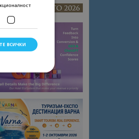
кционалност
ТЕ ВСИЧКИ
елско влизане и
тки.
омните съгласието
квитки на сайта.