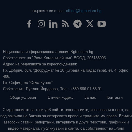
свържете се с нас:
office@bgtourism.bg
Национална информационна агенция Bgtourism.bg
Собственост на "Роял Комюникейшън" ЕООД, 205185996.
Адрес на редакцията за кореспонденция:
Гр. Добрич, бул. “Добруджа” № 28 (Сграда на Кадастъра), ет. 4, офис
406;
Гр. София, жк “Овча Купел”
Собственик: Руслан Йорданов; Тел.: +359 886 01 53 91
Общи условия
Етичен кодекс
За нас
Контакти
Съдържанието на този уеб сайт и технологиите, използвани в него, са
под закрила на Закона за авторското право и сродните му права. Всички
авторски статии, репортажи, интервюта и други текстови, графични и
видео материали, публикувани в сайта, са собственост на „Роял