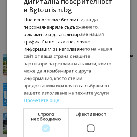
дигитална поверителност
в Bgtourism.bg
Ние използваме бисквитки, за да
персонализираме съдържанието,
рекламите и да анализираме нашия
трафик. Също така споделяме
информация за използването на нашия
сайт от ваша страна с нашите
“Пощенска картичка от…”: Петрич – Изживяване
отвъд очакваното
партньори за реклама и анализи, които
11/07/2026 11:22
Петрич
може да я комбинират с друга
информация, която сте им
предоставили или която са събрали от
“Пощенска картичка от…”: Пловдив, градът на
всички времена
вашето използване на техните услуги.
23/06/2026 10:00
Пловдив
Прочетете още
Строго
Ефективност
“Пощенска картичка от…”: Перник – град на
необходимо
традициите, културата и вдъхновяващите...
17/06/2026 09:01
Перник