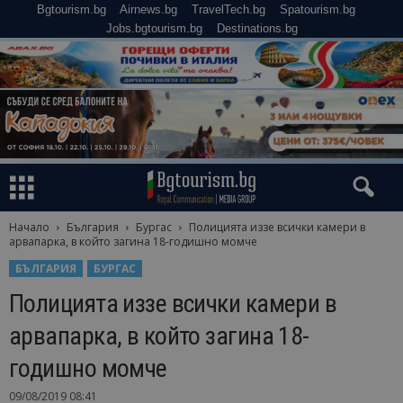
Bgtourism.bg
Airnews.bg
TravelTech.bg
Spatourism.bg
Jobs.bgtourism.bg
Destinations.bg
Начало
България
Бургас
Полицията иззе всички камери в
арвапарка, в който загина 18-годишно момче
БЪЛГАРИЯ
БУРГАС
Полицията иззе всички камери в
арвапарка, в който загина 18-
годишно момче
09/08/2019 08:41