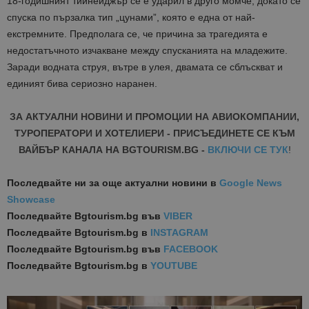
18-годишният тийнейджър се е ударил в друго момче, докато се
спуска по пързалка тип „цунами”, която е една от най-
екстремните. Предполага се, че причина за трагедията е
недостатъчното изчакване между спусканията на младежите.
Заради водната струя, вътре в улея, двамата се сблъскват и
единият бива сериозно наранен.
ЗА АКТУАЛНИ НОВИНИ И ПРОМОЦИИ НА АВИОКОМПАНИИ,
ТУРОПЕРАТОРИ И ХОТЕЛИЕРИ - ПРИСЪЕДИНЕТЕ СЕ КЪМ
ВАЙБЪР КАНАЛА НА BGTOURISM.BG -
ВКЛЮЧИ СЕ ТУК
!
Последвайте ни за още актуални новини
в
Google News
Showcase
Последвайте
Bgtourism.bg във
VIBER
Последвайте
Bgtourism.bg в
INSTAGRAM
Последвайте
Bgtourism.bg във
FACEBOOK
Последвайте
Bgtourism.bg в
YOUTUBE