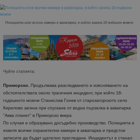
Полицията иззе всички камери в арвапарка, в който загина 18-годишно момче
Чуйте статията:
Приморско.
Продължава разследването и изясняването на
обстоятелствата около трагичния инцидент, при който 18-
годишното момче Станислав Гонев от старозагорското село
Кирилово загина при спускане от водна пързалка в аквапарка
“Аква планет” в Приморско вчера.
По случая е образувано досъдебно производство. Полицията е
иззеля всички охранителни камери в аквапарка и предстои
записите да бъдат щателно прегледани. Инцидентът е станал