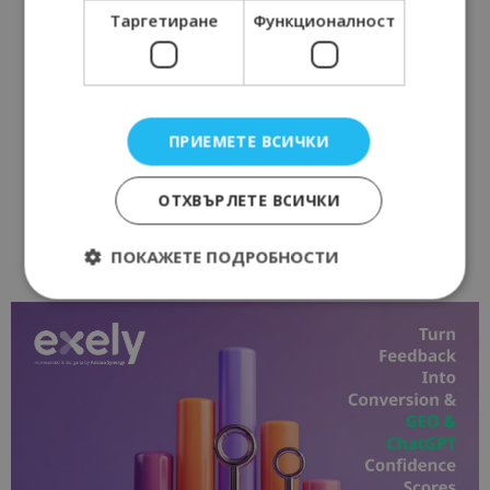
Таргетиране
Функционалност
ПРИЕМЕТЕ ВСИЧКИ
ОТХВЪРЛЕТЕ ВСИЧКИ
ПОКАЖЕТЕ ПОДРОБНОСТИ
Строго необходимо
Ефективност
Таргетиране
Функционалност
Строго необходимите бисквитки позволяват
основната функционалност на уебсайта, като
потребителско влизане и управление на
акаунта. Уебсайтът не може да се използва
правилно без строго необходими бисквитки.