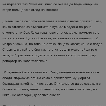
на пързалка тип “Цунами”. Днес се очаква да бъде извършен
втори полицейски оглед на мястото.
„Знаем, че са се сблъскали глава в глава с негов приятел. Този,
който отговаря за пързалката е пуснал младежа по-рано,
отколкото трябва. След това човекът е казал, че момчето се е
пуснало само. Тук ни обясниха, че нашият син е паднал от 2
метра височина, но това не е така. Децата казват, че не е падал.
Спасителят, който е бил там го е изнесъл и може той да го е
увредил”, разказаха родителите на починалото момче пред
репортер на Нова телевизия.
„Младежите бяха на почивка. След инцидента никой не ни се
обади. Държахме връзка само с приятелите му. Дори от
болницата никой не ни потърси. Опитахме се да се свържем с
болничното заведение по телефона, посочен в интернет, но
никой не отговори”, добавиха още те.