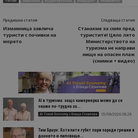
ТАГОВЕ
АКВАПАРКА
ВОДНА ПЪРЗАЛКА
ИНЦИДЕНТ
ПРИМОРСКО
Предишна статия
Следваща статия
Измамница завлича
Станахме за смях пред
туристи с почивки на
туристите! Цяло лято
морето
Министерството на
туризма не направи
нищо на опасен плаж
(снимки + видео)
AI в туризма: защо камериерка може да се
окаже по-трудна за...
05/08/2026 08:28
AI Travel Economy с Елица Стоилова
Тим Браун: Хотелите губят пари заради грешки в
данните и липсващи...