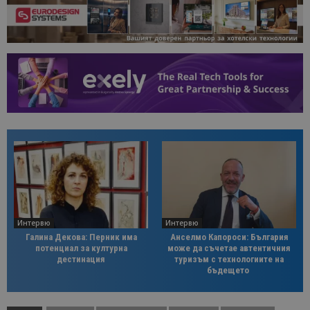
Интервю
Интервю
Галина Декова: Перник има
Анселмо Капороси: България
потенциал за културна
може да съчетае автентичния
дестинация
туризъм с технологиите на
бъдещето