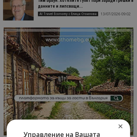
Тим Браун: Хотелите губят пари заради грешки в
данните и липсващи...
13/07/2026 09:02
AI Travel Economy с Елица Стоилова
×
Управление на Вашата