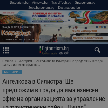
Bgtourism.bg
Airnews.bg
TravelTech.bg
Spatourism.bg
Jobs.bgtourism.bg
Destinations.bg
Начало
България
Ангелкова в Силистра: Ще предложим в града
да има изнесен офис на...
БЪЛГАРИЯ
Ангелкова в Силистра: Ще
предложим в града да има изнесен
офис на организацията за управление
на туристически район „Дунав“