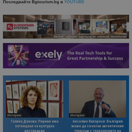
Последвайте
Bgtourism.bg в
YOUTUBE
Интервю
Интервю
Галина Декова: Перник има
Анселмо Капороси: България
потенциал за културна
може да съчетае автентичния
дестинация
туризъм с технологиите на