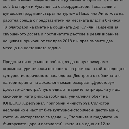
ос 3 България и Румъния са съкоординатори. Това заяви в
дунавския град министърът на туризма Николина Ангелкова на
работна среща с представители на местната власт и бизнеса.
Тя благодари на кмета на общината д-р Юлиян Найденов за
свършеното досега и постигнатите ръстове в реализираните
нощувки и приходи от тях през 2018 г. и през първите два
месеца на настоящата година.
Предстои ни още много работа, за да популяризираме
огромния туристически потенциал на региона, в който водещо е
културно-историческото наследство. Две трети от общината е
на територията на археологическия резерват „Дуросторум-
Дръстър-Силистра“, тук е една от първите патриаршии у нас,
късноантичната римска гробница, уникалният обект на
ЮНЕСКО „Сребърна“, припомни министърът. Силистра
неслучайно е част от 8-те културно-исторически дестинации,
които министерството създаде – „Столиците и градовете на
българските царе и патриарси“, както и на една от 12-те