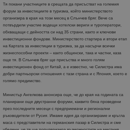
Тя покани участниците в срещата да присъстват на големия
форум за инвестициите в туризма, който министерството
организира в края на този месец в Слънчев бряг. Вече са
потвърдили участие водещи хотелски вериги и туроператори,
обхващащи с дейността си над 35 страни, както и ключови
инвестиционни фондове. Министерството стартира и втори етап
на Картата за инвестиции в туризма, за да насърчи всички
жизнеспособни проекти – както общински, така и частни, каза
още тя. В Слънчев бряг ще присъства и много голям
инвестиционен фонд от Китай, а е известно, че Силистра има
добри партньорски отношения с тази страна и с Япония, което е
голямо предимство.
Министър Ангелкова анонсира още, че до края на годината са
планирани още двустранни форуми, каквито бяха проведени
през последните месеци с предприемачи и регионални
ръководители от Русия. Имаме идея да организираме и кръгла
маса с представители на германския пазар в Силистра и сме
убедени, че тя ще популяризира възможностите на местния