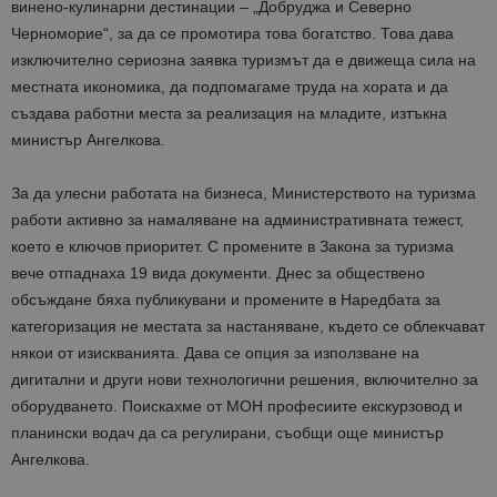
винено-кулинарни дестинации – „Добруджа и Северно
Черноморие“, за да се промотира това богатство. Това дава
изключително сериозна заявка туризмът да е движеща сила на
местната икономика, да подпомагаме труда на хората и да
създава работни места за реализация на младите, изтъкна
министър Ангелкова.
За да улесни работата на бизнеса, Министерството на туризма
работи активно за намаляване на административната тежест,
което е ключов приоритет. С промените в Закона за туризма
вече отпаднаха 19 вида документи. Днес за обществено
обсъждане бяха публикувани и промените в Наредбата за
категоризация не местата за настаняване, където се облекчават
някои от изискванията. Дава се опция за използване на
дигитални и други нови технологични решения, включително за
оборудването. Поискахме от МОН професиите екскурзовод и
планински водач да са регулирани, съобщи още министър
Ангелкова.