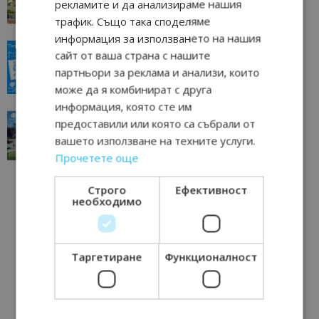
рекламите и да анализираме нашия
11/07/2026 11:22
Петрич
трафик. Също така споделяме
информация за използването на нашия
“Пощенска картичка от…”: Пловдив, градът на
сайт от ваша страна с нашите
всички времена
партньори за реклама и анализи, които
23/06/2026 10:00
Пловдив
може да я комбинират с друга
информация, която сте им
“Пощенска картичка от…”: Перник – град на
предоставили или която са събрали от
традициите, културата и вдъхновяващите...
вашето използване на техните услуги.
17/06/2026 09:01
Перник
Прочетете още
Строго
Ефективност
необходимо
Таргетиране
Функционалност