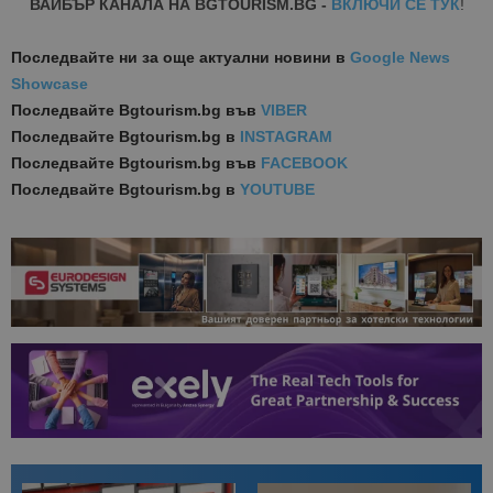
ВАЙБЪР КАНАЛА НА BGTOURISM.BG -
ВКЛЮЧИ СЕ ТУК
!
Последвайте ни за още актуални новини
в
Google News
Showcase
Последвайте
Bgtourism.bg във
VIBER
Последвайте
Bgtourism.bg в
INSTAGRAM
Последвайте
Bgtourism.bg във
FACEBOOK
Последвайте
Bgtourism.bg в
YOUTUBE