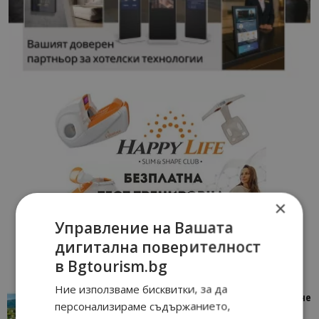
×
Управление на Вашата
дигитална поверителност
в Bgtourism.bg
Ние използваме бисквитки, за да
“Пощенска картичка от…”: Петрич – Изживяване
персонализираме съдържанието,
отвъд очакваното