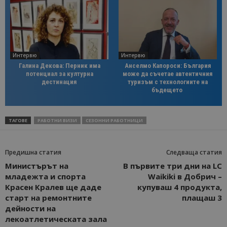
Интервю
Интервю
Галина Декова: Перник има
Анселмо Капороси: България
потенциал за културна
може да съчетае автентичния
дестинация
туризъм с технологиите на
бъдещето
ТАГОВЕ
РАБОТНИ ВИЗИ
СЕЗОННИ РАБОТНИЦИ
Предишна статия
Следваща статия
Министърът на
В първите три дни на LC
младежта и спорта
Waikiki в Добрич –
Красен Кралев ще даде
купуваш 4 продукта,
старт на ремонтните
плащаш 3
дейности на
лекоатлетическата зала