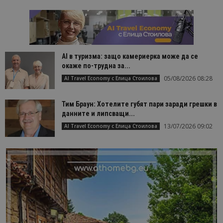
AI в туризма: защо камериерка може да се
окаже по-трудна за...
05/08/2026 08:28
AI Travel Economy с Елица Стоилова
Тим Браун: Хотелите губят пари заради грешки в
данните и липсващи...
13/07/2026 09:02
AI Travel Economy с Елица Стоилова