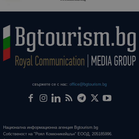
свържете се с нас:
office@bgtourism.bg
Национална информационна агенция Bgtourism.bg
Собственост на "Роял Комюникейшън" ЕООД, 205185996.