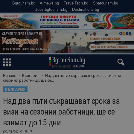
Bgtourism.bg
Airnews.bg
TravelTech.bg
Spatourism.bg
Jobs.bgtourism.bg
Destinations.bg
Начало
България
Над два пъти съкращават срока за визи на
сезонни работници, ще се...
БЪЛГАРИЯ
Над два пъти съкращават срока за
визи на сезонни работници, ще се
взимат до 15 дни
09/01/2019 15:17