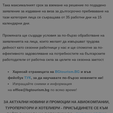
Така максималният срок за вземане на решение по подадено
заявление за издаване на виза за дългосрочно пребиваване на
тази категория лица се съкращава от 35 работни дни на 15
календарни дни.
Промяната ще създаде условия за по-бързо обработване на
заявленията на лица, които желаят да извършват трудова
дейност като сезонни работници у нас и ще спомогне за по-
ефективното задоволяване на потребностите на българските
работодатели от работна сила за целите на сезонна заетост.
Харесай страницата на
BGtourism.BG
и във
фейсбук
ТУК
, за да научавате по-бързо новините ни!
Изпращайте снимки и информация
на
office@bgtourism.bg
по всяко време!
ЗА АКТУАЛНИ НОВИНИ И ПРОМОЦИИ НА АВИОКОМПАНИИ,
ТУРОПЕРАТОРИ И ХОТЕЛИЕРИ - ПРИСЪЕДИНЕТЕ СЕ КЪМ