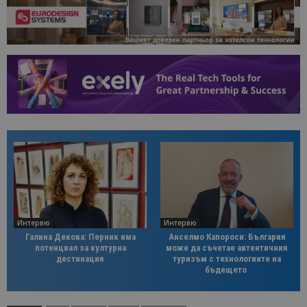
Интервю
Интервю
Галина Декова: Перник има
Анселмо Капороси: България
потенциал за културна
може да съчетае автентичния
дестинация
туризъм с технологиите на
бъдещето