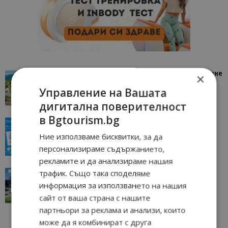
“Пощенска картичка от…”: Петрич – Изживяване
×
отвъд очакваното
Управление на Вашата
11/07/2026 11:22
Петрич
дигитална поверителност
в Bgtourism.bg
“Пощенска картичка от…”: Пловдив, градът на
всички времена
Ние използваме бисквитки, за да
23/06/2026 10:00
Пловдив
персонализираме съдържанието,
рекламите и да анализираме нашия
“Пощенска картичка от…”: Перник – град на
трафик. Също така споделяме
традициите, културата и вдъхновяващите...
информация за използването на нашия
17/06/2026 09:01
Перник
сайт от ваша страна с нашите
партньори за реклама и анализи, които
може да я комбинират с друга