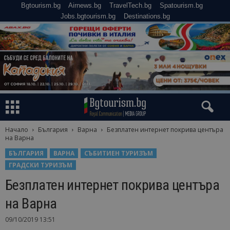
Bgtourism.bg
Airnews.bg
TravelTech.bg
Spatourism.bg
Jobs.bgtourism.bg
Destinations.bg
Начало
България
Варна
Безплатен интернет покрива центъра
на Варна
БЪЛГАРИЯ
ВАРНА
СЪБИТИЕН ТУРИЗЪМ
ГРАДСКИ ТУРИЗЪМ
Безплатен интернет покрива центъра
на Варна
09/10/2019 13:51