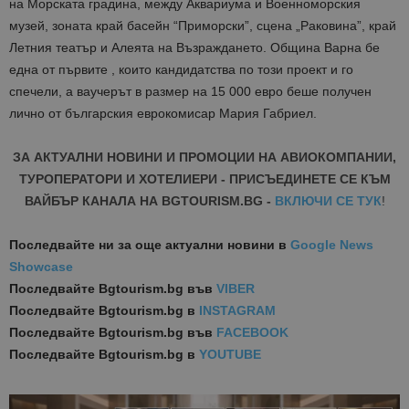
на Морската градина, между Аквариума и Военноморския
музей, зоната край басейн “Приморски”, сцена „Раковина”, край
Летния театър и Алеята на Възраждането. Община Варна бе
една от първите , които кандидатства по този проект и го
спечели, а ваучерът в размер на 15 000 евро беше получен
лично от българския еврокомисар Мария Габриел.
ЗА АКТУАЛНИ НОВИНИ И ПРОМОЦИИ НА АВИОКОМПАНИИ,
ТУРОПЕРАТОРИ И ХОТЕЛИЕРИ - ПРИСЪЕДИНЕТЕ СЕ КЪМ
ВАЙБЪР КАНАЛА НА BGTOURISM.BG -
ВКЛЮЧИ СЕ ТУК
!
Последвайте ни за още актуални новини
в
Google News
Showcase
Последвайте
Bgtourism.bg във
VIBER
Последвайте
Bgtourism.bg в
INSTAGRAM
Последвайте
Bgtourism.bg във
FACEBOOK
Последвайте
Bgtourism.bg в
YOUTUBE