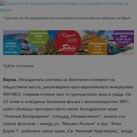
Туристи от 40 националности се включват в пешеходните обиколки на Варна
Чуйте статията:
Варна.
Изградената система за безплатен интернет на
обществени места, реализирана чрез европейската инициатива
WIFI4EU, покрива голяма част от централната зона в града. На
10 точки е осигурена безжична връзка с високоскоростен WiFi,
който обхваща пространството около Катедралния храм
“Успение Богородично”, площад „Независимост”, зоната със
сухите фонтани – между ул. “Михаил Колони” и бул. “Княз
Борис I”, районите около храм „Св. Николай Чудотворец”, входа