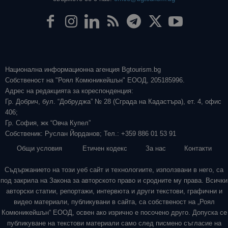
Национална информационна агенция Bgtourism.bg
Собственост на "Роял Комюникейшън" ЕООД, 205185996.
Адрес на редакцията за кореспонденция:
Гр. Добрич, бул. “Добруджа” № 28 (Сграда на Кадастъра), ет. 4, офис
406;
Гр. София, жк “Овча Купел”
Собственик: Руслан Йорданов; Тел.: +359 886 01 53 91
Общи условия
Етичен кодекс
За нас
Контакти
Съдържанието на този уеб сайт и технологиите, използвани в него, са
под закрила на Закона за авторското право и сродните му права. Всички
авторски статии, репортажи, интервюта и други текстови, графични и
видео материали, публикувани в сайта, са собственост на „Роял
Комюникейшън“ ЕООД, освен ако изрично е посочено друго. Допуска се
публикуване на текстови материали само след писмено съгласие на