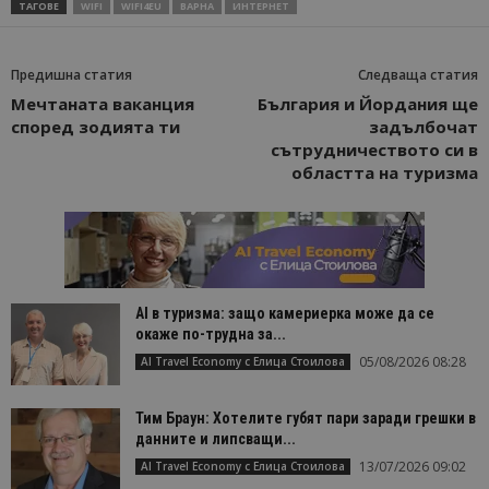
ТАГОВЕ
WIFI
WIFI4EU
ВАРНА
ИНТЕРНЕТ
Предишна статия
Следваща статия
Мечтаната ваканция
България и Йордания ще
според зодията ти
задълбочат
сътрудничеството си в
областта на туризма
AI в туризма: защо камериерка може да се
окаже по-трудна за...
05/08/2026 08:28
AI Travel Economy с Елица Стоилова
Тим Браун: Хотелите губят пари заради грешки в
данните и липсващи...
13/07/2026 09:02
AI Travel Economy с Елица Стоилова