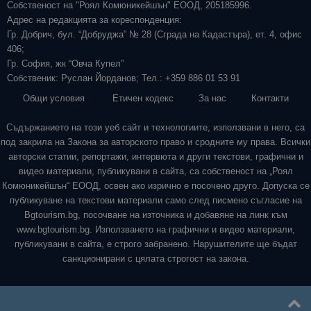
Собственост на "Роял Комюникейшън" ЕООД, 205185996.
Адрес на редакцията за кореспонденция:
Гр. Добрич, бул. “Добруджа” № 28 (Сграда на Кадастъра), ет. 4, офис
406;
Гр. София, жк “Овча Купел”
Собственик: Руслан Йорданов; Тел.: +359 886 01 53 91
Общи условия
Етичен кодекс
За нас
Контакти
Съдържанието на този уеб сайт и технологиите, използвани в него, са
под закрила на Закона за авторското право и сродните му права. Всички
авторски статии, репортажи, интервюта и други текстови, графични и
видео материали, публикувани в сайта, са собственост на „Роял
Комюникейшън“ ЕООД, освен ако изрично е посочено друго. Допуска се
публикуване на текстови материали само след писмено съгласие на
Bgtourism.bg, посочване на източника и добавяне на линк към
www.bgtourism.bg. Използването на графични и видео материали,
публикувани в сайта, е строго забранено. Нарушителите ще бъдат
санкционирани с цялата строгост на закона.