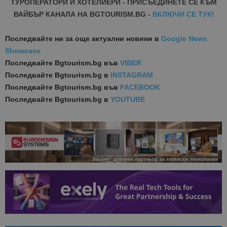
ТУРОПЕРАТОРИ И ХОТЕЛИЕРИ - ПРИСЪЕДИНЕТЕ СЕ КЪМ
ВАЙБЪР КАНАЛА НА BGTOURISM.BG -
ВКЛЮЧИ СЕ ТУК
!
Последвайте ни за още актуални новини
в
Google News
Showcase
Последвайте
Bgtourism.bg във
VIBER
Последвайте
Bgtourism.bg в
INSTAGRAM
Последвайте
Bgtourism.bg във
FACEBOOK
Последвайте
Bgtourism.bg в
YOUTUBE