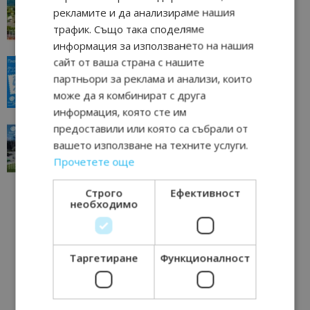
отвъд очакваното
рекламите и да анализираме нашия
11/07/2026 11:22
трафик. Също така споделяме
Петрич
информация за използването на нашия
сайт от ваша страна с нашите
“Пощенска картичка от…”: Пловдив, градът на
всички времена
партньори за реклама и анализи, които
23/06/2026 10:00
може да я комбинират с друга
Пловдив
информация, която сте им
предоставили или която са събрали от
“Пощенска картичка от…”: Перник – град на
традициите, културата и вдъхновяващите...
вашето използване на техните услуги.
17/06/2026 09:01
Прочетете още
Перник
Строго
Ефективност
необходимо
Таргетиране
Функционалност