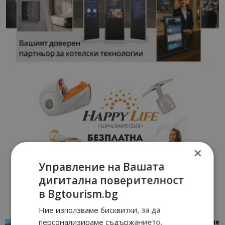
×
Управление на Вашата
дигитална поверителност
в Bgtourism.bg
Ние използваме бисквитки, за да
персонализираме съдържанието,
“Пощенска картичка от…”: Петрич – Изживяване