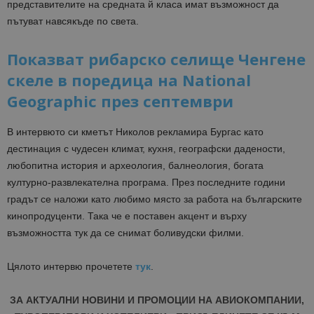
представителите на средната й класа имат възможност да
пътуват навсякъде по света.
Показват рибарско селище Ченгене
скеле в поредица на National
Geographic през септември
В интервюто си кметът Николов рекламира Бургас като
дестинация с чудесен климат, кухня, географски дадености,
любопитна история и археология, балнеология, богата
културно-развлекателна програма. През последните години
градът се наложи като любимо място за работа на българските
кинопродуценти. Така че е поставен акцент и върху
възможността тук да се снимат боливудски филми.
Цялото интервю прочетете
тук
.
ЗА АКТУАЛНИ НОВИНИ И ПРОМОЦИИ НА АВИОКОМПАНИИ,