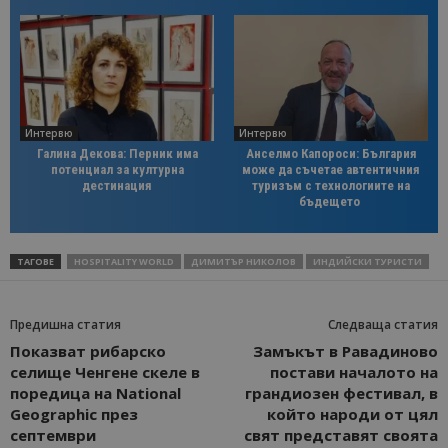
Интервю
Интервю
Галина Декова: Перник има
Анселмо Капороси: България
потенциал за културна
може да съчетае автентичния
дестинация
туризъм с технологиите на
бъдещето
ТАГОВЕ
HOSPITALITY WORLD
ДИМИТЪР НИКОЛОВ
ИНДИЙСКИ ТУРИСТИ
Предишна статия
Следваща статия
Показват рибарско
Замъкът в Равадиново
селище Ченгене скеле в
постави началото на
поредица на National
грандиозен фестивал, в
Geographic през
който народи от цял
септември
свят представят своята