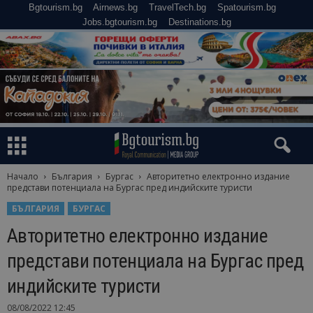
Bgtourism.bg
Airnews.bg
TravelTech.bg
Spatourism.bg
Jobs.bgtourism.bg
Destinations.bg
Начало
България
Бургас
Авторитетно електронно издание
представи потенциала на Бургас пред индийските туристи
БЪЛГАРИЯ
БУРГАС
Авторитетно електронно издание
представи потенциала на Бургас пред
индийските туристи
08/08/2022 12:45