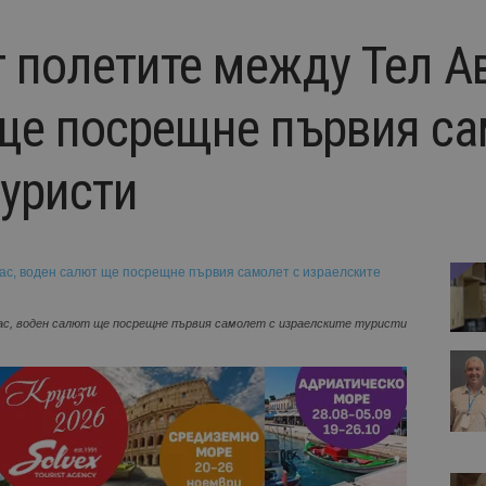
 полетите между Тел Ав
ще посрещне първия са
туристи
ас, воден салют ще посрещне първия самолет с израелските туристи