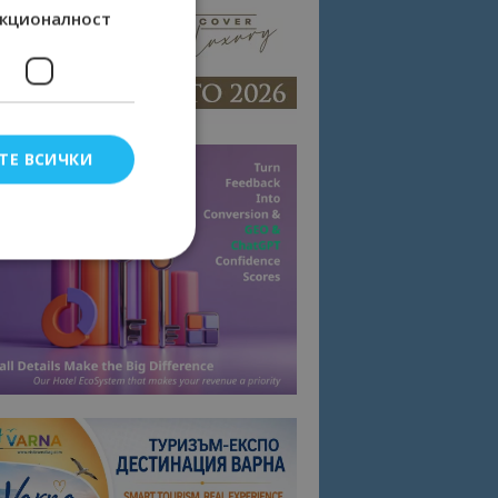
кционалност
ТЕ ВСИЧКИ
елско влизане и
тки.
омните съгласието
квитки на сайта.