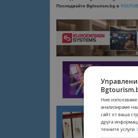
Последвайте
Bgtourism.bg в
YOUTU
Управлени
Bgtourism.
Ние използваме 
анализираме на
сайт от ваша ст
друга информаци
техните услуги.