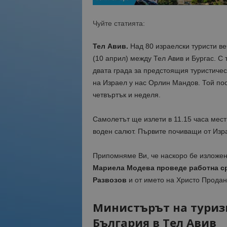
Чуйте статията:
Тел Авив.
Над 80 израелски туристи ве
(10 април) между Тел Авив и Бургас. С
двата града за предстоящия туристичес
на Израел у нас Орлин Мандов. Той пос
четвъртък и неделя.
Самолетът ще излети в 11.15 часа мес
воден салют. Първите почиващи от Изр
Припомняме Ви, че наскоро бе изложен
Мариела Модева проведе работна ср
Развозов
и от името на Христо Продано
Министърът на туриз
България в Тел Авив