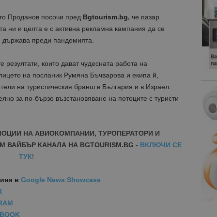
сто Проданов посочи пред
Bgtourism.bg,
че пазар
та ни и целта е с активна рекламна кампания да се
зи държава преди пандемията.
е резултати, които дават чудесната работа на
 лицето на посланик Румяна Бъчварова и екипа й,
тели на туристическия бранш в България и в Израел.
лно за по-бързо възстановяване на потоците с туристи
МОЦИИ НА АВИОКОМПАНИИ, ТУРОПЕРАТОРИ И
М ВАЙБЪР КАНАЛА НА BGTOURISM.BG -
ВКЛЮЧИ СЕ
ТУК
!
вини
в
Google News Showcase
R
RAM
EBOOK