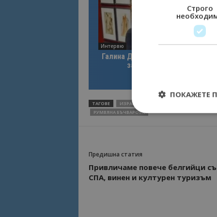
Строго
необходи
Интервю
Галина Декова: Перник има поте
за културна дестинация
ПОКАЖЕТЕ 
ТАГОВЕ
ИЗРАЕЛ
ИЗРАЕЛСКИ ТУРИСТИ
ЛЕТ
РУМВЯНА БЪЧВАРОВА
Строго необходимит
Предишна статия
управление на акау
Привличаме повече белгийци съ
СПА, винен и културен туризъм
Име
cookie_notice_acc