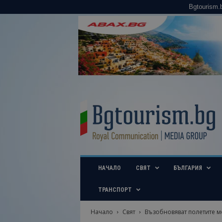
Bgtourism.
B
g
t
o
u
r
i
НАЧАЛО
СВЯТ
БЪЛГАРИЯ
s
m
.
ТРАНСПОРТ
b
g
Начало
Свят
Възобновяват полетите ме
–