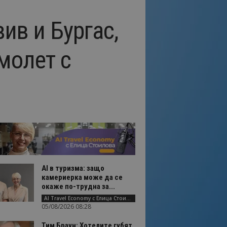
ив и Бургас,
молет с
AI в туризма: защо
камериерка може да се
окаже по-трудна за...
AI Travel Economy с Елица Стоилова
05/08/2026 08:28
Тим Браун: Хотелите губят