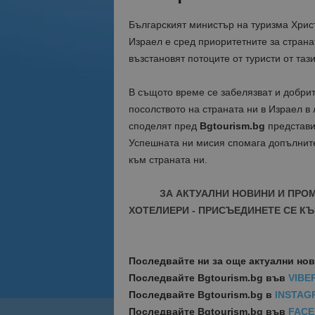
Българският министър на туризма Хри
Израел е сред приоритетните за страна
възстановят потоците от туристи от та
В същото време се забелязват и добрит
посолството на страната ни в Израел в
споделят пред
Bgtourism.bg
представи
Успешната ни мисия спомага допълните
към страната ни.
ЗА АКТУАЛНИ НОВИНИ И ПРО
ХОТЕЛИЕРИ - ПРИСЪЕДИНЕТЕ СЕ КЪ
Последвайте ни за още актуални но
Последвайте
Bgtourism.bg във
VIBE
Последвайте
Bgtourism.bg в
INSTAG
Последвайте
Bgtourism.bg във
FAC