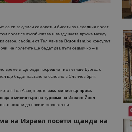
че са си закупили самолетни билети за неделния полет
 този полет се възобновява и въздушната връзка между
ки сезон, съобщи от Тел Авив за
Bgtourism.bg
консулът
очи, че п
олетите ще бъдат два пъти седмично – в
тно време и ще бъде посрещнат на летище Бургас с
аел ще бъдат настанени основно в Слънчев бряг.
ието в Тел Авив, където
зам.-министър проф.
еща с министъра на туризма на Израел Йоел
в го покани да посети страната ни.
ма на Израел посети щанда на