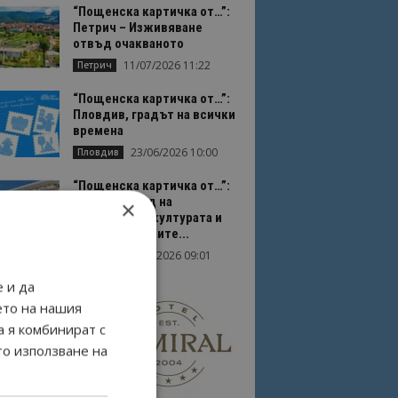
“Пощенска картичка от…”:
Петрич – Изживяване
отвъд очакваното
11/07/2026 11:22
Петрич
“Пощенска картичка от…”:
Пловдив, градът на всички
времена
23/06/2026 10:00
Пловдив
“Пощенска картичка от…”:
Перник – град на
×
традициите, културата и
вдъхновяващите...
17/06/2026 09:01
Перник
 и да
ето на нашия
а я комбинират с
то използване на