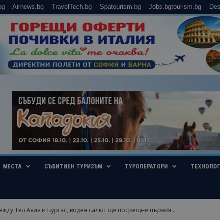
bg
Airnews.bg
TravelTech.bg
Spatourism.bg
Jobs.bgtourism.bg
Des
МЕСТА
СЪБИТИЕН ТУРИЗЪМ
ТУРОПЕРАТОРИ
ТЕХНОЛО
жду Тел Авив и Бургас, воден салют ще посрещне първия...