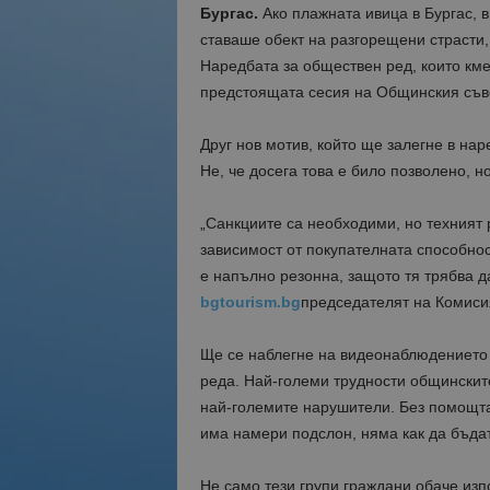
Бургас.
Ако плажната ивица в Бургас, в
ставаше обект на разгорещени страсти,
Наредбата за обществен ред, които км
предстоящата сесия на Общинския съве
Друг нов мотив, който ще залегне в на
Не, че досега това е било позволено, 
„Санкциите са необходими, но техният 
зависимост от покупателната способнос
е напълно резонна, защото тя трябва д
bgtourism.bg
председателят на Комисия
Ще се наблегне на видеонаблюдението в
реда. Най-големи трудности общинските
най-големите нарушители. Без помощта 
има намери подслон, няма как да бъда
Не само тези групи граждани обаче изп