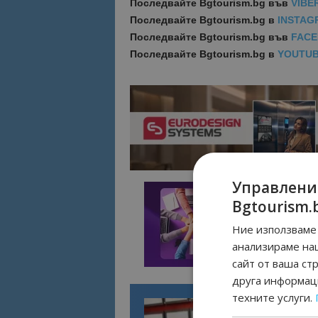
Последвайте
Bgtourism.bg във
VIBE
Последвайте
Bgtourism.bg в
INSTAG
Последвайте
Bgtourism.bg във
FAC
Последвайте
Bgtourism.bg в
YOUTU
Управлени
Bgtourism.
Ние използваме 
анализираме на
сайт от ваша ст
друга информаци
техните услуги.