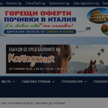
bg
Airnews.bg
TravelTech.bg
Spatourism.bg
Jobs.bgtourism.bg
Des
МЕСТА
СЪБИТИЕН ТУРИЗЪМ
ТУРОПЕРАТОРИ
ТЕХНОЛО
 секс на плажа в Бургас, започват да глобяват