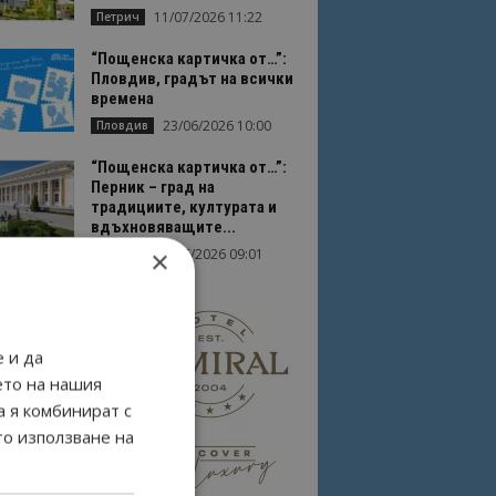
11/07/2026 11:22
Петрич
“Пощенска картичка от…”:
Пловдив, градът на всички
времена
23/06/2026 10:00
Пловдив
“Пощенска картичка от…”:
Перник – град на
традициите, културата и
вдъхновяващите...
×
17/06/2026 09:01
Перник
 и да
ето на нашия
а я комбинират с
то използване на