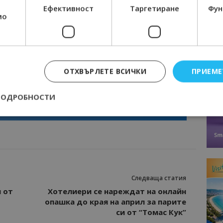
Ефективност
Таргетиране
Фун
мо
ОТХВЪРЛЕТЕ ВСИЧКИ
ПРИЕМЕ
Интервю
нциал
Анселмо Капороси: България може да
съчетае автентичния туризъм с
ПОДРОБНОСТИ
технологиите на бъдещето
Строго необходимо
Ефективност
Таргетиране
Функционалност
е бисквитки позволяват основната функционалност на уебсайта, като потребит
нта. Уебсайтът не може да се използва правилно без строго необходими бискви
Следваща статия
Доставчик
/
Валиден
Описание
Домейн
до
 от
Хотелиери се нареждат на онлайн
epted
lisandraramos.com
7 дни
Тази бисквитка се използва, за да зап
опашка до края на април за парите
bgtourism.bg
на потребителя за използването на бис
си от “Томас Кук”