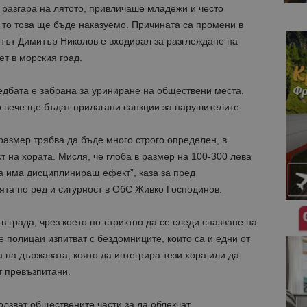
 разгара на лятото, привличаше младежи и често
 то това ще бъде наказуемо. Причината са промени в
етът Димитър Николов е входирал за разглеждане на
т в морския град.
редбата е забрана за уриниране на обществени места.
но вече ще бъдат прилагани санкции за нарушителите.
размер трябва да бъде много строго определен, в
т на хората. Мисля, че глоба в размер на 100-300 лева
а има дисциплиниращ ефект”, каза за пред
та по ред и сигурност в ОбС Живко Господинов.
 града, чрез което по-стриктно да се следи спазване на
 полицаи изпитват с бездомниците, които са и едни от
на държавата, която да интегрира тези хора или да
т превъзпитани.
олзват обществените части за да облекчат