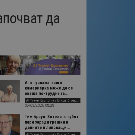
започват да
AI в туризма: защо
камериерка може да се
окаже по-трудна за...
AI Travel Economy с Елица Стоилова
05/08/2026 08:28
Тим Браун: Хотелите губят
пари заради грешки в
данните и липсващи...
AI Travel Economy с Елица Стоилова