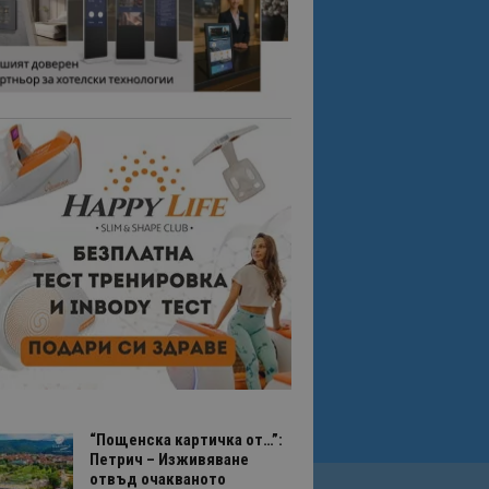
“Пощенска картичка от…”:
Петрич – Изживяване
отвъд очакваното