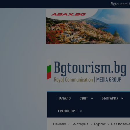
Bgtourism.
B
g
t
o
u
r
i
НАЧАЛО
СВЯТ
БЪЛГАРИЯ
s
m
.
ТРАНСПОРТ
b
g
Начало
България
Бургас
Без повече
–