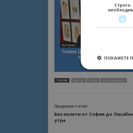
Строго
необходи
Интервю
Галина Декова: Перник има поте
за културна дестинация
ПОКАЖЕТЕ 
ТАГОВЕ
БУРГАС
ПЛАЖ
СЕКС НА ПЛАЖА
Строго необходимит
управление на акау
Предишна статия
Име
Без полети от София до Лисабон
cookie_notice_acc
утре