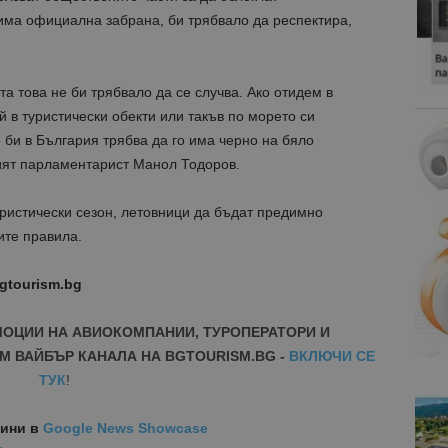
има официална забрана, би трябвало да респектира,
та това не би трябвало да се случва. Ако отидем в
 в туристически обекти или такъв по морето си
 би в България трябва да го има черно на бяло
ният парламентарист Манол Тодоров.
уристически сезон, летовници да бъдат предимно
ите правила.
gtourism.bg
МОЦИИ НА АВИОКОМПАНИИ, ТУРОПЕРАТОРИ И
М ВАЙБЪР КАНАЛА НА BGTOURISM.BG -
ВКЛЮЧИ СЕ
ТУК
!
вини
в
Google News Showcase