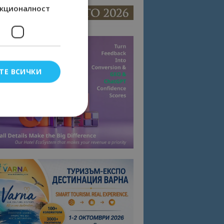
кционалност
ТЕ ВСИЧКИ
елско влизане и
тки.
омните съгласието
квитки на сайта.