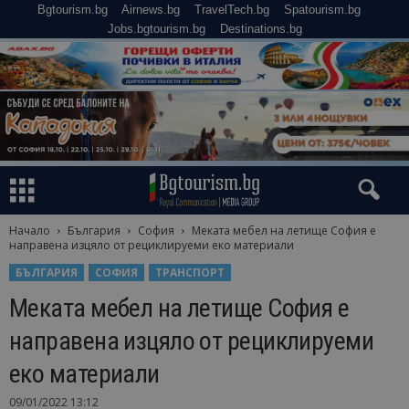
Bgtourism.bg
Airnews.bg
TravelTech.bg
Spatourism.bg
Jobs.bgtourism.bg
Destinations.bg
Начало
България
София
Меката мебел на летище София е
направена изцяло от рециклируеми еко материали
БЪЛГАРИЯ
СОФИЯ
ТРАНСПОРТ
Меката мебел на летище София е
направена изцяло от рециклируеми
еко материали
09/01/2022 13:12