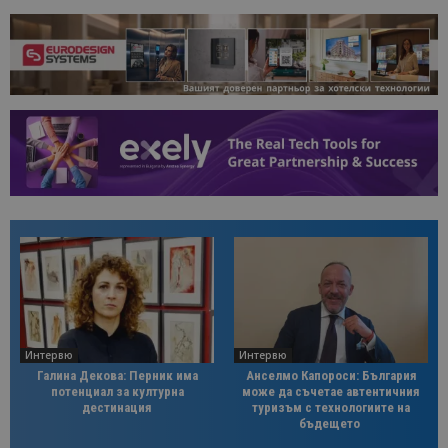
Интервю
Интервю
Галина Декова: Перник има
Анселмо Капороси: България
потенциал за културна
може да съчетае автентичния
дестинация
туризъм с технологиите на
бъдещето