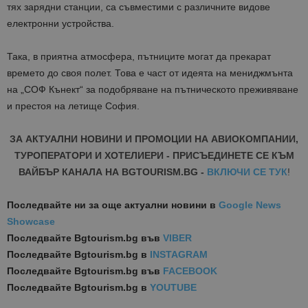
тях зарядни станции, са съвместими с различните видове
електронни устройства.
Така, в приятна атмосфера, пътниците могат да прекарат
времето до своя полет. Това е част от идеята на мениджмънта
на „СОФ Кънект“ за подобряване на пътническото преживяване
и престоя на летище София.
ЗА АКТУАЛНИ НОВИНИ И ПРОМОЦИИ НА АВИОКОМПАНИИ,
ТУРОПЕРАТОРИ И ХОТЕЛИЕРИ - ПРИСЪЕДИНЕТЕ СЕ КЪМ
ВАЙБЪР КАНАЛА НА BGTOURISM.BG -
ВКЛЮЧИ СЕ ТУК
!
Последвайте ни за още актуални новини
в
Google News
Showcase
Последвайте
Bgtourism.bg във
VIBER
Последвайте
Bgtourism.bg в
INSTAGRAM
Последвайте
Bgtourism.bg във
FACEBOOK
Последвайте
Bgtourism.bg в
YOUTUBE