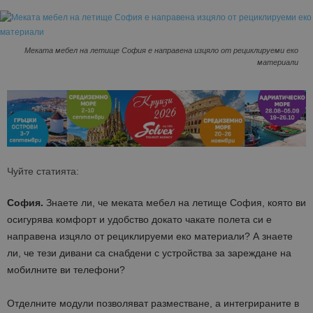
Меката мебел на летище София е направена изцяло от рециклируеми еко
материали
Чуйте статията:
София.
Знаете ли, че меката мебел на летище София, която ви
осигурява комфорт и удобство докато чакате полета си е
направена изцяло от рециклируеми еко материали? А знаете
ли, че тези дивани са снабдени с устройства за зарежданe на
мобилните ви телефони?
Отделните модули позволяват разместване, а интегрираните в