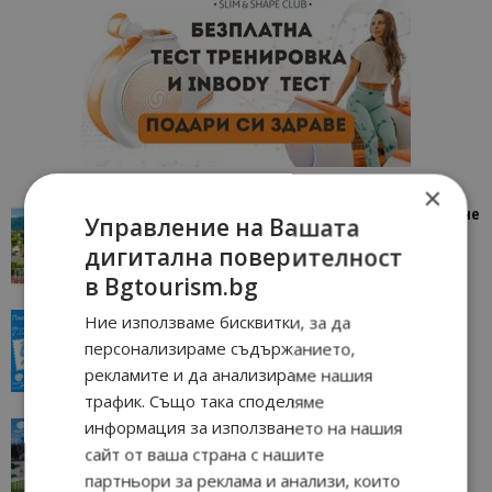
×
“Пощенска картичка от…”: Петрич – Изживяване
Управление на Вашата
отвъд очакваното
дигитална поверителност
11/07/2026 11:22
Петрич
в Bgtourism.bg
“Пощенска картичка от…”: Пловдив, градът на
Ние използваме бисквитки, за да
всички времена
персонализираме съдържанието,
23/06/2026 10:00
Пловдив
рекламите и да анализираме нашия
трафик. Също така споделяме
“Пощенска картичка от…”: Перник – град на
информация за използването на нашия
традициите, културата и вдъхновяващите...
сайт от ваша страна с нашите
17/06/2026 09:01
Перник
партньори за реклама и анализи, които