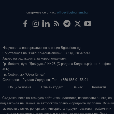
свържете се с нас:
office@bgtourism.bg
Национална информационна агенция Bgtourism.bg
Собственост на "Роял Комюникейшън" ЕООД, 205185996.
Адрес на редакцията за кореспонденция:
Гр. Добрич, бул. “Добруджа” № 28 (Сграда на Кадастъра), ет. 4, офис
406;
Гр. София, жк “Овча Купел”
Собственик: Руслан Йорданов; Тел.: +359 886 01 53 91
Общи условия
Етичен кодекс
За нас
Контакти
Съдържанието на този уеб сайт и технологиите, използвани в него, са
под закрила на Закона за авторското право и сродните му права. Всички
авторски статии, репортажи, интервюта и други текстови, графични и
видео материали, публикувани в сайта, са собственост на „Роял