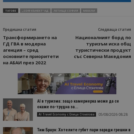
ТАГОВЕ
„СОФ КЪНЕКТ“ АД
ЛЕТИЩЕ СОФИЯ
МЕБЕЛИ
Предишна статия
Следваща статия
Трансформирането на
Националният борд по
ГД ГВА в модерна
туризъм иска общ
агенция – сред
туристически продукт
основните приоритети
със Северна Македония
на АБАИ през 2022
AI в туризма: защо камериерка може да се
окаже по-трудна за...
05/08/2026 08:28
AI Travel Economy с Елица Стоилова
Тим Браун: Хотелите губят пари заради грешки в