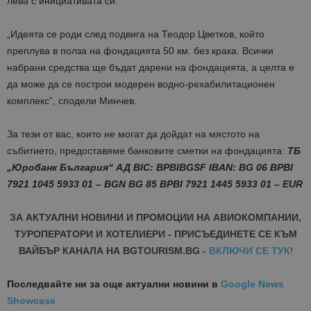
лева с инициативата си.
„Идеята се роди след подвига на Теодор Цветков, който
преплува в полза на фондацията 50 км. без крака. Всички
набрани средства ще бъдат дарени на фондацията, а целта е
да може да се построи модерен водно-рехабилитационен
комплекс”, сподели Минчев.
За тези от вас, които не могат да дойдат на мястото на
събитието, предоставяме банковите сметки на фондацията:
ТБ
„Юробанк България“ АД BIC: BPBIBGSF IBAN: BG 06 BPBI
7921 1045 5933 01 – BGN BG 85 BPBI 7921 1445 5933 01 – EUR
ЗА АКТУАЛНИ НОВИНИ И ПРОМОЦИИ НА АВИОКОМПАНИИ,
ТУРОПЕРАТОРИ И ХОТЕЛИЕРИ - ПРИСЪЕДИНЕТЕ СЕ КЪМ
ВАЙБЪР КАНАЛА НА BGTOURISM.BG -
ВКЛЮЧИ СЕ ТУК
!
Последвайте ни за още актуални новини
в
Google News
Showcase