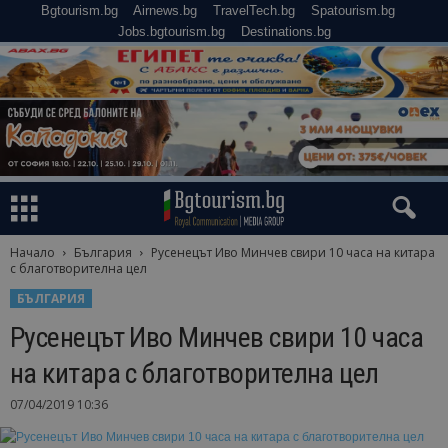
Bgtourism.bg
Airnews.bg
TravelTech.bg
Spatourism.bg
Jobs.bgtourism.bg
Destinations.bg
Начало
България
Русенецът Иво Минчев свири 10 часа на китара
с благотворителна цел
БЪЛГАРИЯ
Русенецът Иво Минчев свири 10 часа
на китара с благотворителна цел
07/04/2019 10:36