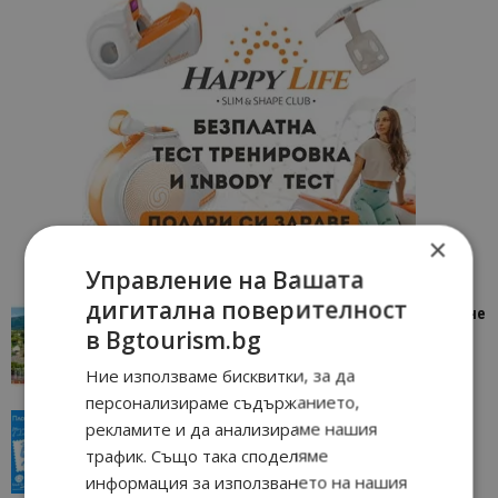
×
Управление на Вашата
дигитална поверителност
“Пощенска картичка от…”: Петрич – Изживяване
в Bgtourism.bg
отвъд очакваното
11/07/2026 11:22
Петрич
Ние използваме бисквитки, за да
персонализираме съдържанието,
“Пощенска картичка от…”: Пловдив, градът на
рекламите и да анализираме нашия
всички времена
трафик. Също така споделяме
23/06/2026 10:00
Пловдив
информация за използването на нашия