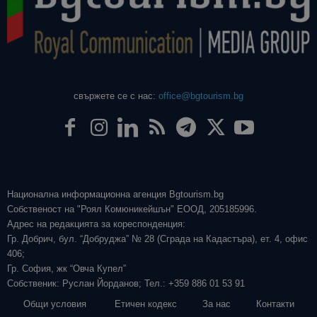
свържете се с нас:
office@bgtourism.bg
Национална информационна агенция Bgtourism.bg
Собственост на "Роял Комюникейшън" ЕООД, 205185996.
Адрес на редакцията за кореспонденция:
Гр. Добрич, бул. “Добруджа” № 28 (Сграда на Кадастъра), ет. 4, офис
406;
Гр. София, жк “Овча Купел”
Собственик: Руслан Йорданов; Тел.: +359 886 01 53 91
Общи условия
Етичен кодекс
За нас
Контакти