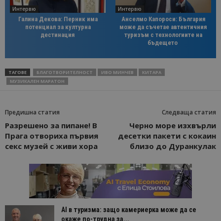
Интервю
Интервю
Галина Декова: Перник има
Анселмо Капороси: България
потенциал за културна
може да съчетае автентичния
дестинация
туризъм с технологиите на
бъдещето
ТАГОВЕ
БЛАГОТВОРИТЕЛНОСТ
ИВО МИНЧЕВ
КИТАРА
МУЗИКАЛЕН МАРАТОН
Предишна статия
Следваща статия
Разрешено за пипане! В
Черно море изхвърли
Прага отвориха първия
десетки пакети с кокаин
секс музей с живи хора
близо до Дуранкулак
AI в туризма: защо камериерка може да се
окаже по-трудна за...