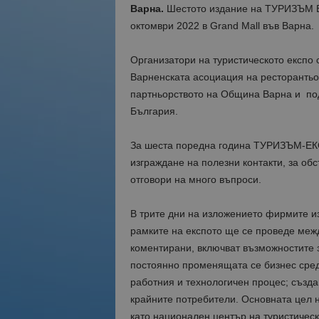
Варна.
Шестото издание на ТУРИЗЪМ ЕК
октомври 2022 в Grand Mall във Варна.
Организатори на туристическото експо 
Варненската асоциация на ресторантьор
партньорството на Община Варна и под
България.
За шеста поредна година ТУРИЗЪМ-ЕКС
изграждане на полезни контакти, за об
отговори на много въпроси.
В трите дни на изложението фирмите из
рамките на експото ще се проведе меж
коментирани, включват възможностите з
постоянно променящата се бизнес сред
работния и технологичен процес; създ
крайните потребители. Основната цел 
като национален център на туристическ