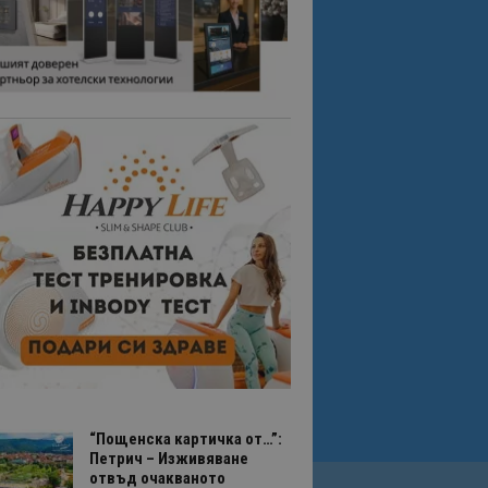
“Пощенска картичка от…”:
Петрич – Изживяване
отвъд очакваното