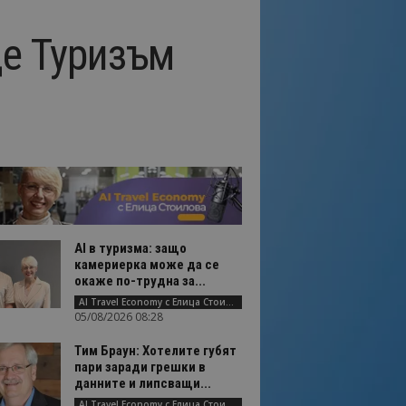
де Туризъм
AI в туризма: защо
камериерка може да се
окаже по-трудна за...
AI Travel Economy с Елица Стоилова
05/08/2026 08:28
Тим Браун: Хотелите губят
пари заради грешки в
данните и липсващи...
AI Travel Economy с Елица Стоилова