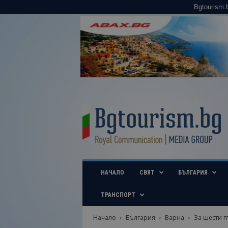
Bgtourism.
B
g
t
o
u
r
i
НАЧАЛО
СВЯТ
БЪЛГАРИЯ
s
m
.
ТРАНСПОРТ
b
g
Начало
България
Варна
За шести п
–