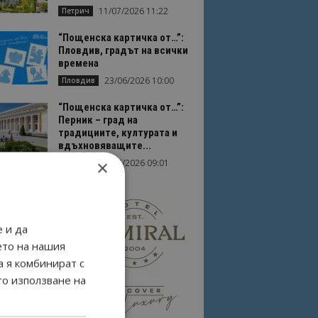
11/07/2026 11:22
Петрич
“Пощенска картичка от…”:
Пловдив, градът на всички
времена
23/06/2026 10:00
Пловдив
“Пощенска картичка от…”:
Перник – град на
традициите, културата и
вдъхновяващите...
×
17/06/2026 09:01
Перник
 и да
ето на нашия
а я комбинират с
то използване на