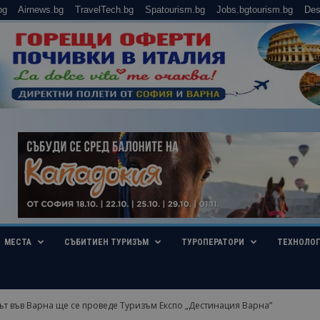
bg
Airnews.bg
TravelTech.bg
Spatourism.bg
Jobs.bgtourism.bg
Des
МЕСТА
СЪБИТИЕН ТУРИЗЪМ
ТУРОПЕРАТОРИ
ТЕХНОЛО
ът във Варна ще се проведе Туризъм Експо „Дестинация Варна”