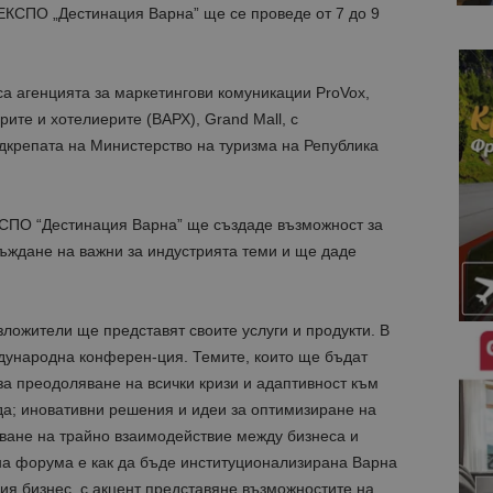
СПО „Дестинация Варна” ще се проведе от 7 до 9
са агенцията за маркетингови комуникации ProVox,
ите и хотелиерите (ВАРХ), Grand Mall, с
крепата на Министерство на туризма на Република
ПО “Дестинация Варна” ще създаде възможност за
съждане на важни за индустрията теми и ще даде
ложители ще представят своите услуги и продукти. В
дународна конферен-ция. Темите, които ще бъдат
а преодоляване на всички кризи и адаптивност към
а; иновативни решения и идеи за оптимизиране на
аване на трайно взаимодействие между бизнеса и
на форума е как да бъде институционализирана Варна
ия бизнес, с акцент представяне възможностите на