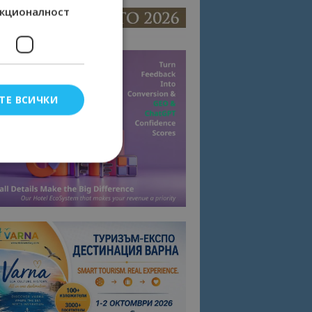
кционалност
ТЕ ВСИЧКИ
елско влизане и
тки.
омните съгласието
квитки на сайта.