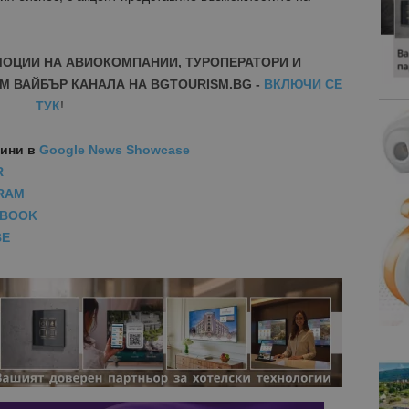
МОЦИИ НА АВИОКОМПАНИИ, ТУРОПЕРАТОРИ И
М ВАЙБЪР КАНАЛА НА BGTOURISM.BG -
ВКЛЮЧИ СЕ
ТУК
!
вини
в
Google News Showcase
R
RAM
EBOOK
BE