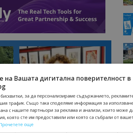
е на Вашата дигитална поверителност в
bg
бисквитки, за да персонализираме съдържанието, рекламите
Интервю
шия трафик. Също така споделяме информация за използван
казва
Галина Декова: Перник има потенциал
рана с нашите партньори за реклама и анализи, които може д
изно
за културна дестинация
я, която сте им предоставили или която са събрали от ваше
Прочетете още