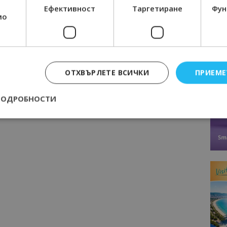
Ефективност
Таргетиране
Фун
мо
Следваща статия
II
Близо 10 дестинации се представят
пред туроператори в Стара Загора
та
ОТХВЪРЛЕТЕ ВСИЧКИ
ПРИЕМЕ
ПОДРОБНОСТИ
Строго необходимо
Ефективност
Таргетиране
Функционалност
е бисквитки позволяват основната функционалност на уебсайта, като потребит
нта. Уебсайтът не може да се използва правилно без строго необходими бискви
Доставчик
/
Валиден
Описание
Домейн
до
epted
lisandraramos.com
7 дни
Тази бисквитка се използва, за да зап
bgtourism.bg
на потребителя за използването на бис