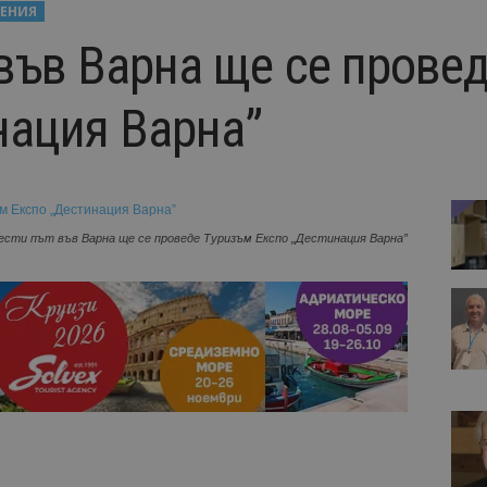
ЕНИЯ
 във Варна ще се прове
нация Варна”
ести път във Варна ще се проведе Туризъм Експо „Дестинация Варна”