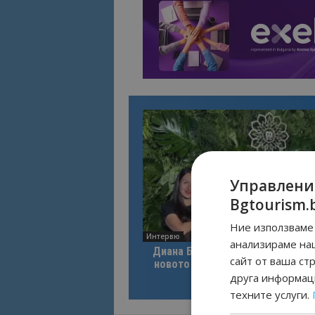
Управлени
Bgtourism.
Ние използваме 
Интервю
анализираме на
Диана Благоева: EXPLORA III по
сайт от ваша ст
новото лице на луксозното кру
пътуване
друга информаци
техните услуги.