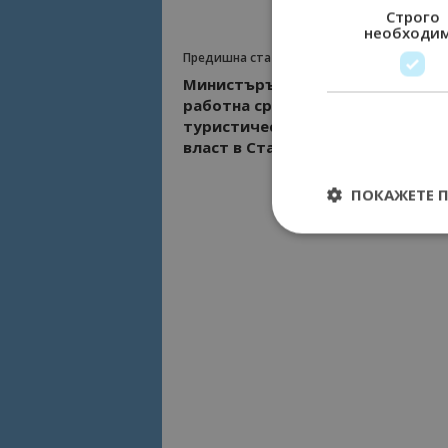
Строго
необходи
Предишна статия
Министърът на туризма откри XI
работна среща между
туристическия бизнес и местна
власт в Стара Загора
ПОКАЖЕТЕ 
Строго необходимит
управление на акау
Име
cookie_notice_acc