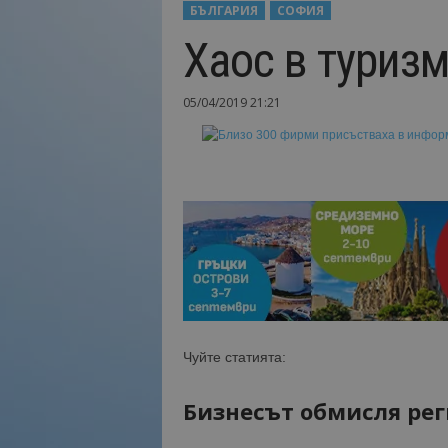
БЪЛГАРИЯ
СОФИЯ
Н
Хаос в туриз
а
й
-
05/04/2019 21:21
в
а
ж
н
о
т
о
о
т
т
у
р
и
Чуйте статията:
з
м
Бизнесът обмисля ре
а
!