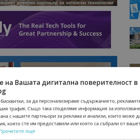
е на Вашата дигитална поверителност в
bg
бисквитки, за да персонализираме съдържанието, рекламите
шия трафик. Също така споделяме информация за използван
рана с нашите партньори за реклама и анализи, които може д
Интервю
я, която сте им предоставили или която са събрали от ваше
нциал
Анселмо Капороси: България може да
Прочетете още
съчетае автентичния туризъм с
технологиите на бъдещето