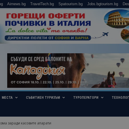
bg
Airnews.bg
TravelTech.bg
Spatourism.bg
Jobs.bgtourism.bg
Des
МЕСТА
СЪБИТИЕН ТУРИЗЪМ
ТУРОПЕРАТОРИ
ТЕХНОЛО
изма заради касовите апарати