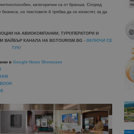
рентноспособен, категорични са от бранша. Според
бизнеса, но текстовете й трябва да се изчистят, за да
МОЦИИ НА АВИОКОМПАНИИ, ТУРОПЕРАТОРИ И
М ВАЙБЪР КАНАЛА НА BGTOURISM.BG -
ВКЛЮЧИ СЕ
ТУК
!
вини
в
Google News Showcase
R
RAM
EBOOK
BE