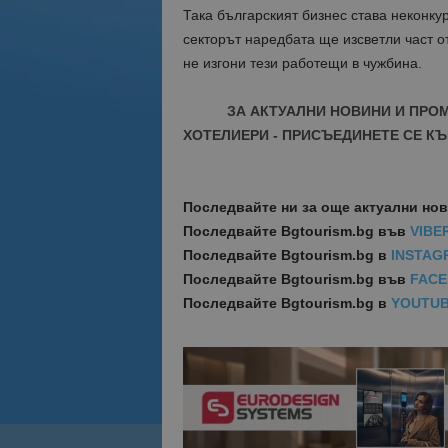
Така българският бизнес става неконку
секторът наредбата ще изсветли част от 
не изгони тези работещи в чужбина.
ЗА АКТУАЛНИ НОВИНИ И ПРО
ХОТЕЛИЕРИ - ПРИСЪЕДИНЕТЕ СЕ КЪ
Последвайте ни за още актуални но
Последвайте
Bgtourism.bg във
VIBE
Последвайте
Bgtourism.bg в
INSTAG
Последвайте
Bgtourism.bg във
FAC
Последвайте
Bgtourism.bg в
YOUTU