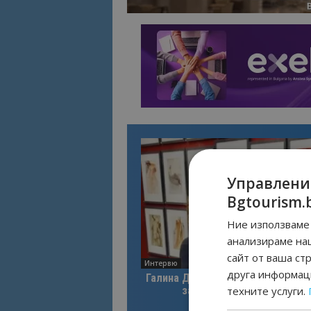
Управлени
Bgtourism.
Ние използваме 
анализираме на
сайт от ваша ст
Интервю
друга информаци
Галина Декова: Перник има поте
техните услуги.
за културна дестинация