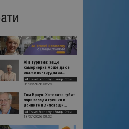
рати
AI в туризма: защо
камериерка може да се
окаже по-трудна за...
AI Travel Economy с Елица Стоилова
05/08/2026 08:28
Тим Браун: Хотелите губят
пари заради грешки в
данните и липсващи...
AI Travel Economy с Елица Стоилова
13/07/2026 09:02