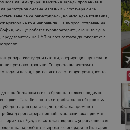
обмисля да “емигрира” в чужбина заради промените в
 да регистрира онлайн магазини и софтуера си за
 хотели вече са се регистрирали, но нито една компания,
роператори не го е направила. На въпрос, отправен на
София, как ще работят туроператорите, ако нито една
, представители на НАП ги посъветваха да говорят със
направят.
контролира софтуерни гиганти, опериращи в цял свят и
те не признават граници. Те просто ще изключат
ем години назад, притесняват се от индустрията, която
 да е на български език, а браншът ползва предимно
ка версия. Така бизнесът или трябва да се обърне към
 убедят партньорите си, че трябва да променят
 трябва да регистрират онлайн магазини, ако приемат
н терминал. Чуждите хотелски вериги с управление зад
оворят на наредбата, въпреки, че операрит в България.