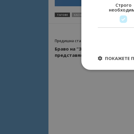
Строго
необходи
ТАГОВЕ
КАСОВИ АПАРАТИ
НАП
ОНЛАЙН МА
Предишна статия
Браво на “Зелената армия” и за
представянето на Добруджа 07!
ПОКАЖЕТЕ 
Строго необходимит
управление на акау
Име
cookie_notice_acc