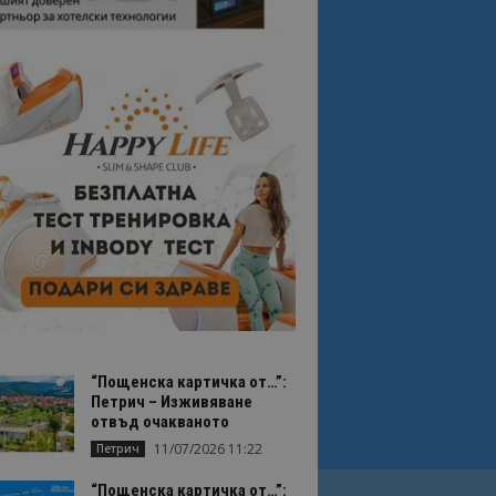
“Пощенска картичка от…”:
Петрич – Изживяване
отвъд очакваното
11/07/2026 11:22
Петрич
“Пощенска картичка от…”: