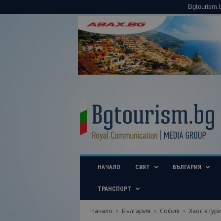
Bgtourism.
B
g
t
o
u
r
i
НАЧАЛО
СВЯТ
БЪЛГАРИЯ
s
m
.
ТРАНСПОРТ
b
g
Начало
България
София
Хаос в тур
–