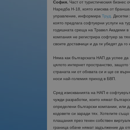
София.
Част от туристическия бизнес 
Наредба Н-18, която изисква от бранша
управление, информира
Труд
. Десетки
която предлага софтуерни услуги на ту
годишната среща на Травел Академи в 
компания не регистрира софтуер за тях
своите доставчици и да ги убедят да го 
Няма как българската НАП да успее да 
цялото интернет пространство, защото 
страната ни от обхвата си и ще се върн
носи най-големия приход в БВП.
Сред изискванията на НАП е софтуерът
чужди разработки, които нямат българс
определени български компании, или да
кодовете си заради тях. Хотелите също
плащания през техен собствен виртуале
граница обаче нямат задължение да отг