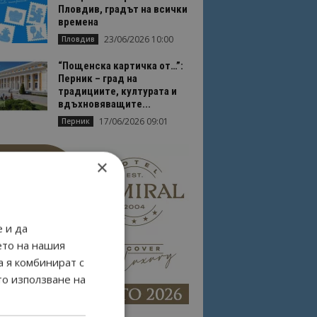
Пловдив, градът на всички
времена
23/06/2026 10:00
Пловдив
“Пощенска картичка от…”:
Перник – град на
традициите, културата и
вдъхновяващите...
17/06/2026 09:01
Перник
×
 и да
ето на нашия
а я комбинират с
то използване на