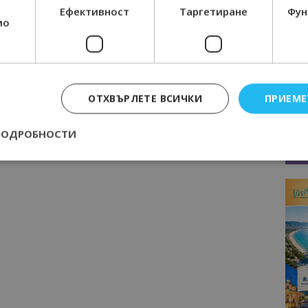
Ефективност
Таргетиране
Фун
мо
ГАЗИН
СОФТУЕР
ТУРИЗЪМ
ТУРОПЕРАТОРИ
Следваща статия
ОТХВЪРЛЕТЕ ВСИЧКИ
ПРИЕМЕ
Хиляди варненци дадоха пример
как се грижат за плажа си, на 13
ПОДРОБНОСТИ
април е ред на Дуранкулашкия плаж
Строго необходимо
Ефективност
Таргетиране
Функционалност
е бисквитки позволяват основната функционалност на уебсайта, като потребит
нта. Уебсайтът не може да се използва правилно без строго необходими бискви
Доставчик
/
Валиден
Описание
Домейн
до
epted
lisandraramos.com
7 дни
Тази бисквитка се използва, за да зап
bgtourism.bg
на потребителя за използването на бис