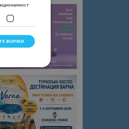
кционалност
ТЕ ВСИЧКИ
елско влизане и
тки.
омните съгласието
квитки на сайта.