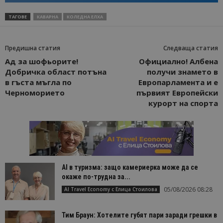
ТАГОВЕ
КАВАРНА
КОЛЕДНА ЕЛХА
Предишна статия
Следваща статия
Ад за шофьорите!
Официално! Албена
Добричка област потъна
получи знамето в
в гъста мъгла по
Европарламента и е
Черноморието
първият Европейски
курорт на спорта
AI в туризма: защо камериерка може да се
окаже по-трудна за...
05/08/2026 08:28
AI Travel Economy с Елица Стоилова
Тим Браун: Хотелите губят пари заради грешки в