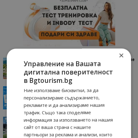
×
“Пощенска картичка от…”: Петрич – Изживяване
Управление на Вашата
отвъд очакваното
дигитална поверителност
11/07/2026 11:22
Петрич
в Bgtourism.bg
“Пощенска картичка от…”: Пловдив, градът на
Ние използваме бисквитки, за да
всички времена
персонализираме съдържанието,
23/06/2026 10:00
Пловдив
рекламите и да анализираме нашия
трафик. Също така споделяме
“Пощенска картичка от…”: Перник – град на
информация за използването на нашия
традициите, културата и вдъхновяващите...
сайт от ваша страна с нашите
17/06/2026 09:01
Перник
партньори за реклама и анализи, които