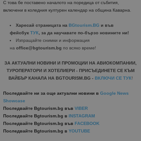
С това бе поставено началото на поредица от събития,
включени в коледния културен календар на община Каварна.
Харесай страницата на
BGtourism.BG
и във
фейсбук
ТУК
, за да научавате по-бързо новините ни!
Изпращайте снимки и информация
на
office@bgtourism.bg
по всяко време!
ЗА АКТУАЛНИ НОВИНИ И ПРОМОЦИИ НА АВИОКОМПАНИИ,
ТУРОПЕРАТОРИ И ХОТЕЛИЕРИ - ПРИСЪЕДИНЕТЕ СЕ КЪМ
ВАЙБЪР КАНАЛА НА BGTOURISM.BG -
ВКЛЮЧИ СЕ ТУК
!
Последвайте ни за още актуални новини
в
Google News
Showcase
Последвайте
Bgtourism.bg във
VIBER
Последвайте
Bgtourism.bg в
INSTAGRAM
Последвайте
Bgtourism.bg във
FACEBOOK
Последвайте
Bgtourism.bg в
YOUTUBE