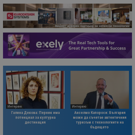
Интервю
Интервю
Галина Декова: Перник има
Анселмо Капороси: България
потенциал за културна
може да съчетае автентичния
дестинация
туризъм с технологиите на
бъдещето