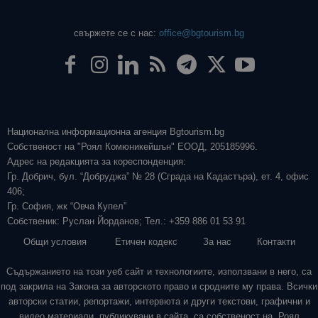
свържете се с нас:
office@bgtourism.bg
Национална информационна агенция Bgtourism.bg
Собственост на "Роял Комюникейшън" ЕООД, 205185996.
Адрес на редакцията за кореспонденция:
Гр. Добрич, бул. “Добруджа” № 28 (Сграда на Кадастъра), ет. 4, офис
406;
Гр. София, жк “Овча Купел”
Собственик: Руслан Йорданов; Тел.: +359 886 01 53 91
Общи условия
Етичен кодекс
За нас
Контакти
Съдържанието на този уеб сайт и технологиите, използвани в него, са
под закрила на Закона за авторското право и сродните му права. Всички
авторски статии, репортажи, интервюта и други текстови, графични и
видео материали, публикувани в сайта, са собственост на „Роял