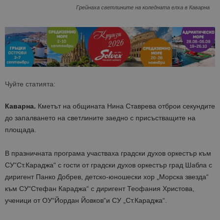
Грейнаха светлините на коледната елха в Каварна
Чуйте статията:
Каварна.
Кметът на общината Нина Ставрева отброи секундите
до запалването на светлините заедно с присъстващите на
площада.
В празничната програма участваха градски духов оркестър към
СУ“Ст.Караджа“ с гости от градски духов оркестър град Шабла с
диригент Панко Добрев, детско-юношески хор „Морска звезда“
към СУ“Стефан Караджа“ с диригент Теофания Христова,
ученици от ОУ“Йордан Йовков“и СУ „Ст.Караджа“.