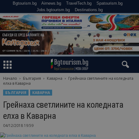
Bgtourism.bg
Airnews.bg
TravelTech.bg
Spatourism.bg
Jobs.bgtourism.bg
Destinations.bg
Начало
България
Каварна
Грейнаха светлините на коледната
елха в Каварна
БЪЛГАРИЯ
КАВАРНА
Грейнаха светлините на коледната
елха в Каварна
04/12/2018 19:59