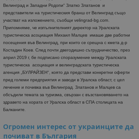
Велинград и Западни Родопи“ Златко Златанов и
представители на туристическия бранш от Велинград също
участват на изложението, съобщи velingrad-bg.com.
Припомняме, че изпълнителният директор на Уралската
туристическа асоциация Михаил Малцев имаше две работни
посещения във Велинград, при които се срещна с кмета д-р
Костадин Коев. След почти двегодишно сътрудничество, през
април 2019 г, бе подписано споразумение между Уралската
туристическа асоциация и велинградската туристическа
агенция „БУЛРАЙЗЕН“, която да представи конкретни оферти
пред големи предприятия и заводи в Уралска област, с цел
лечение и почивка във Велинград. Златанов и Малцев са
обсъдили темата за туризма, свързан с възстановяването на
здравето на хората от Уралска област в СПА столицата на
Балканите.
Огромен интерес от украинците да
почиват в България