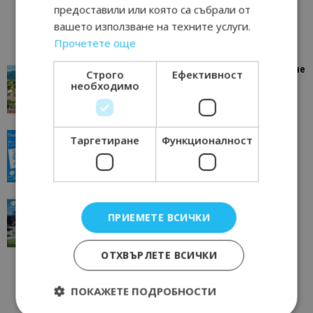
предоставили или която са събрали от
вашето използване на техните услуги.
Прочетете още
“Пощенска картичка от…”: Петрич – Изживяване
Строго
Ефективност
отвъд очакваното
необходимо
11/07/2026 11:22
Петрич
“Пощенска картичка от…”: Пловдив, градът на
Таргетиране
Функционалност
всички времена
23/06/2026 10:00
Пловдив
“Пощенска картичка от…”: Перник – град на
ПРИЕМЕТЕ ВСИЧКИ
традициите, културата и вдъхновяващите...
17/06/2026 09:01
Перник
ОТХВЪРЛЕТЕ ВСИЧКИ
ПОКАЖЕТЕ ПОДРОБНОСТИ