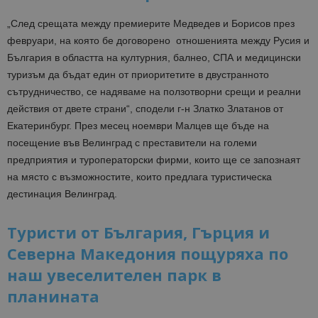
„След срещата между премиерите Медведев и Борисов през
февруари, на която бе договорено отношенията между Русия и
България в областта на културния, балнео, СПА и медицински
туризъм да бъдат един от приоритетите в двустранното
сътрудничество, се надяваме на ползотворни срещи и реални
действия от двете страни“, сподели г-н Златко Златанов от
Екатеринбург. През месец ноември Малцев ще бъде на
посещение във Велинград с преставители на големи
предприятия и туроператорски фирми, които ще се запознаят
на място с възможностите, които предлага туристическа
дестинация Велинград.
Туристи от България, Гърция и
Северна Македония пощуряха по
наш увеселителен парк в
планината