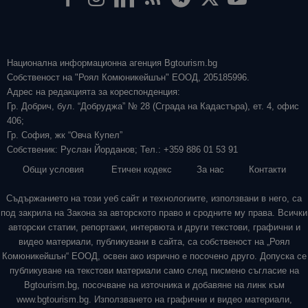
Национална информационна агенция Bgtourism.bg
Собственост на "Роял Комюникейшън" ЕООД, 205185996.
Адрес на редакцията за кореспонденция:
Гр. Добрич, бул. “Добруджа” № 28 (Сграда на Кадастъра), ет. 4, офис
406;
Гр. София, жк “Овча Купел”
Собственик: Руслан Йорданов; Тел.: +359 886 01 53 91
Общи условия
Етичен кодекс
За нас
Контакти
Съдържанието на този уеб сайт и технологиите, използвани в него, са
под закрила на Закона за авторското право и сродните му права. Всички
авторски статии, репортажи, интервюта и други текстови, графични и
видео материали, публикувани в сайта, са собственост на „Роял
Комюникейшън“ ЕООД, освен ако изрично е посочено друго. Допуска се
публикуване на текстови материали само след писмено съгласие на
Bgtourism.bg, посочване на източника и добавяне на линк към
www.bgtourism.bg. Използването на графични и видео материали,