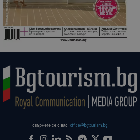
свържете се с нас:
office@bgtourism.bg