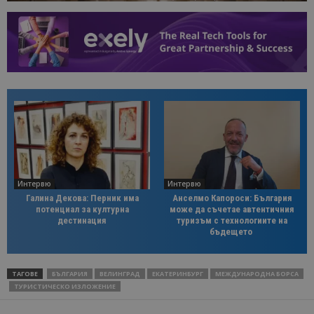
Интервю
Интервю
Галина Декова: Перник има
Анселмо Капороси: България
потенциал за културна
може да съчетае автентичния
дестинация
туризъм с технологиите на
бъдещето
ТАГОВЕ
БЪЛГАРИЯ
ВЕЛИНГРАД
ЕКАТЕРИНБУРГ
МЕЖДУНАРОДНА БОРСА
ТУРИСТИЧЕСКО ИЗЛОЖЕНИЕ