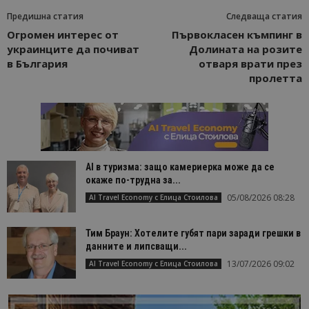
Предишна статия
Следваща статия
Огромен интерес от
Първокласен къмпинг в
украинците да почиват
Долината на розите
в България
отваря врати през
пролетта
AI в туризма: защо камериерка може да се
окаже по-трудна за...
05/08/2026 08:28
AI Travel Economy с Елица Стоилова
Тим Браун: Хотелите губят пари заради грешки в
данните и липсващи...
13/07/2026 09:02
AI Travel Economy с Елица Стоилова