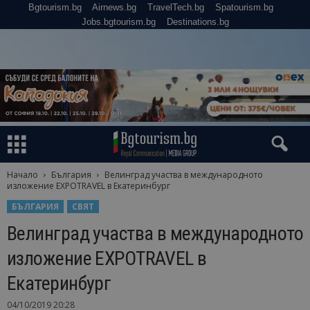
Bgtourism.bg
Airnews.bg
TravelTech.bg
Spatourism.bg
Jobs.bgtourism.bg
Destinations.bg
Начало
България
Велинград участва в международното
изложение EXPOTRAVEL в Екатеринбург
БЪЛГАРИЯ
СВЯТ
Велинград участва в международното
изложение EXPOTRAVEL в
Екатеринбург
04/10/2019 20:28