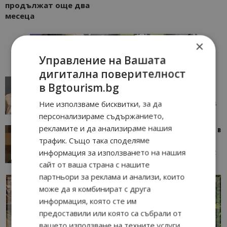
продължат още два
месеца
×
Управление на Вашата
дигитална поверителност
AI в туризма: защо камериерка може да се
в Bgtourism.bg
окаже по-трудна за...
Ние използваме бисквитки, за да
05/08/2026 08:28
AI Travel Economy с Елица Стоилова
персонализираме съдържанието,
рекламите и да анализираме нашия
Тим Браун: Хотелите губят пари заради грешки в
трафик. Също така споделяме
данните и липсващи...
информация за използването на нашия
13/07/2026 09:02
AI Travel Economy с Елица Стоилова
сайт от ваша страна с нашите
партньори за реклама и анализи, които
може да я комбинират с друга
информация, която сте им
предоставили или която са събрали от
вашето използване на техните услуги.