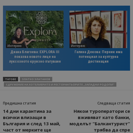
Интервю
Интервю
Диана Благоева: EXPLORA III
Галина Декова: Перник има
показва новото лице на
потенциал за културна
луксозното круизно пътуване
дестинация
ТАГОВЕ
ЗЛАТКО ЗЛАТАНОВ
СДРУЖЕНИЕ НА ХОТЕЛИЕРИТЕ И РЕСТОРАНТЬОРИТЕ „ЗАПАДНИ РОДОПИ”
Предишна статия
Следваща статия
14 дни карантина за
Някои туроператори се
всички влизащи в
вживяват като банки,
България и след 13 май,
моделът “Балкантурист”
част от мерките ще
трябва да спре