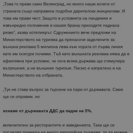
„Това го прави само Велинград, но много наши колеги от
страната също направиха подобни дарителски инициативи. И
това им прави чест. Защото в условията на пандемия и
извънредно положение в нашия бранш приходите паднаха
рязко”, казва хотелиерът. Сдружението вече предложи на
Министерството на туризма да пренасочи заделените за
външна реклама 5 милиона лева към хората от първа линия
като им осигури почивки. Тъй като външната реклама няма да е
ефективна при условие, че сега всяка държава ще стимулира
вътрешния, а не външния туризъм. Писмо е изпратено и на
Министерството на отбраната.
„Тук не става въпрос за търсене на пари от държавата. Сами
ще се оправим, но
искаме от държавата ДДС да падне на 5%,
включително за ресторантите и заведенията. Така ще се
последва примера на много европейски държави, за да можем