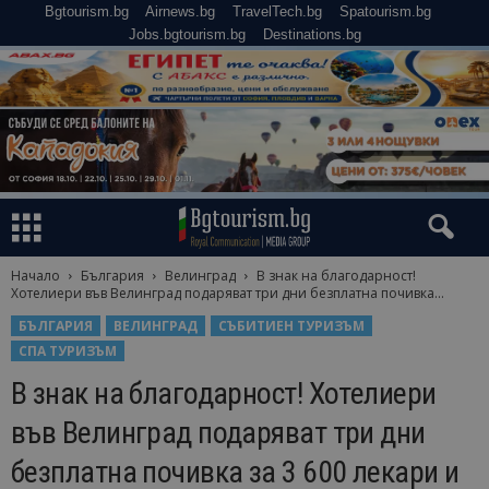
Bgtourism.bg
Airnews.bg
TravelTech.bg
Spatourism.bg
Jobs.bgtourism.bg
Destinations.bg
Начало
България
Велинград
В знак на благодарност!
Хотелиери във Велинград подаряват три дни безплатна почивка...
БЪЛГАРИЯ
ВЕЛИНГРАД
СЪБИТИЕН ТУРИЗЪМ
СПА ТУРИЗЪМ
В знак на благодарност! Хотелиери
във Велинград подаряват три дни
безплатна почивка за 3 600 лекари и