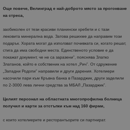
Още повече, Велинград е най-доброто място за прогонване
на стреса,
заобиколен от тези красиви планински хребети и с тази
лековита минерална вода. Затова решихме да направим този
подарък. Хората могат да използват почивката си, когато решат,
стига да има свободни места. Единственото условие е да
покажат документ, че не са заразени”, пояснява Златко
Златанов, който е собственик на хотел „Рич”. От сдружение
„Западни Родопи” направили и други дарения. Хотелиери
насочили пари към Кръвна банка в Пазарджик, други заделили
по 2-3000 лева лични средства за МБАЛ „Пазарджик”.
Целият персонал на областната многопрофилна болница
получил и карти за отстъпки към над 160 фирми,
с които хотелиерите и ресторантьорите си партнират.