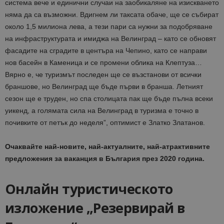
система вече и единични случаи на заобикаляне на изискването
няма да са възможни. Вдигнем ли таксата обаче, ще се събират
около 1,5 милиона лева, а тези пари са нужни за подобряване
на инфраструктурата и имиджа на Велинград – като се обновят
фасадите на сградите в центъра на Чепино, като се направи
нов басейн в Каменица и се промени облика на Клептуза…
Вярно е, че туризмът последен ще се възстанови от всички
браншове, но Велинград ще бъде първи в бранша. Летният
сезон ще е труден, но спа столицата пак ще бъде пълна всеки
уикенд, а голямата сила на Велинград в туризма е точно в
почивките от петък до неделя”, оптимист е Златко Златанов.
Очаквайте най-новите, най-актуалните, най-атрактивните
предложения за ваканция в България през 2020 година.
Онлайн туристическото
изложение „Резервирай в