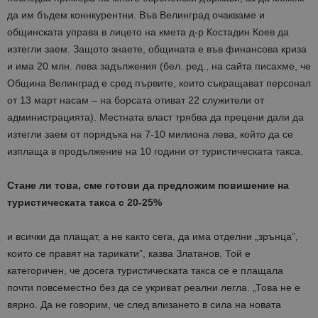
да им бъдем коннкурентни. Във Велинград очакваме и
общинската управа в лицето на кмета д-р Костадин Коев да
изтегли заем. Защото знаете, общината е във финансова криза
и има 20 млн. лева задължения (бел. ред., на сайта писахме, че
Община Велинград е сред първите, които съкращават персонал
от 13 март насам – на борсата отиват 22 служители от
администрацията). Местната власт трябва да прецени дали да
изтегли заем от порядъка на 7-10 милиона лева, който да се
изплаща в продължение на 10 години от туристическата такса.
Стане ли това, сме готови да предложим повишение на
туристическата такса с 20-25%
и всички да плащат, а не както сега, да има отделни „зрънца”,
които се правят на тарикати”, казва Златанов. Той е
категоричен, че досега туристическата такса се е плащала
почти повсеместно без да се укриват реални легла. „Това не е
вярно. Да не говорим, че след влизането в сила на новата