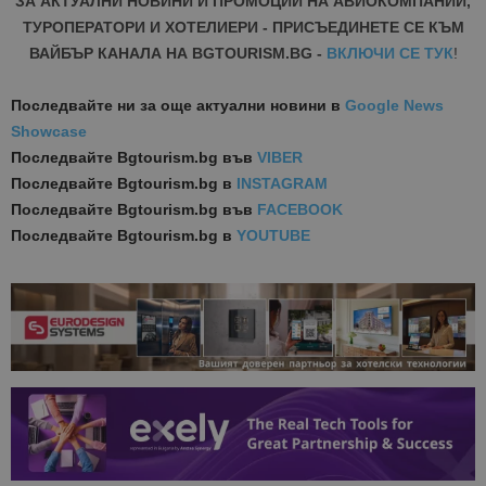
ЗА АКТУАЛНИ НОВИНИ И ПРОМОЦИИ НА АВИОКОМПАНИИ,
ТУРОПЕРАТОРИ И ХОТЕЛИЕРИ - ПРИСЪЕДИНЕТЕ СЕ КЪМ
ВАЙБЪР КАНАЛА НА BGTOURISM.BG -
ВКЛЮЧИ СЕ ТУК
!
Последвайте ни за още актуални новини
в
Google News
Showcase
Последвайте
Bgtourism.bg във
VIBER
Последвайте
Bgtourism.bg в
INSTAGRAM
Последвайте
Bgtourism.bg във
FACEBOOK
Последвайте
Bgtourism.bg в
YOUTUBE