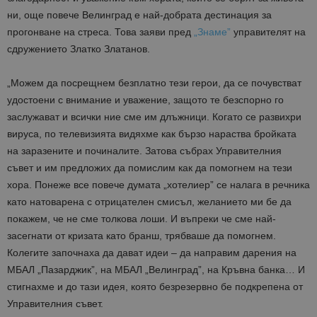
ни, още повече Велинград е най-добрата дестинация за
прогонване на стреса. Това заяви пред
„Знаме”
управителят на
сдружението Златко Златанов.
„Можем да посрещнем безплатно тези герои, да се почувстват
удостоени с внимание и уважение, защото те безспорно го
заслужават и всички ние сме им длъжници. Когато се развихри
вируса, по телевизията видяхме как бързо нараства бройката
на заразените и починалите. Затова събрах Управителния
съвет и им предложих да помислим как да помогнем на тези
хора. Понеже все повече думата „хотелиер” се налага в речника
като натоварена с отрицателен смисъл, желанието ми бе да
покажем, че не сме толкова лоши. И въпреки че сме най-
засегнати от кризата като бранш, трябваше да помогнем.
Колегите започнаха да дават идеи – да направим дарения на
МБАЛ „Пазарджик”, на МБАЛ „Велинград”, на Кръвна банка… И
стигнахме и до тази идея, която безрезервно бе подкрепена от
Управителния съвет.