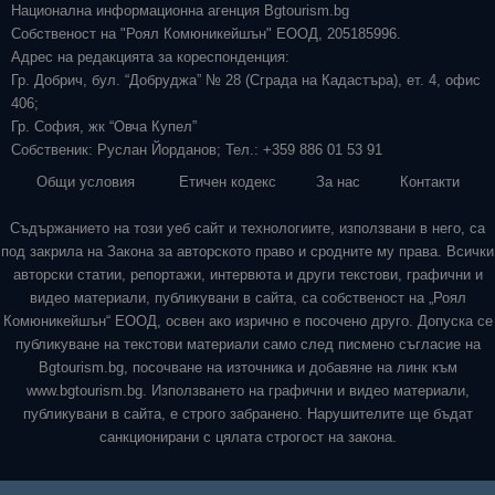
Национална информационна агенция Bgtourism.bg
Собственост на "Роял Комюникейшън" ЕООД, 205185996.
Адрес на редакцията за кореспонденция:
Гр. Добрич, бул. “Добруджа” № 28 (Сграда на Кадастъра), ет. 4, офис
406;
Гр. София, жк “Овча Купел”
Собственик: Руслан Йорданов; Тел.: +359 886 01 53 91
Общи условия
Етичен кодекс
За нас
Контакти
Съдържанието на този уеб сайт и технологиите, използвани в него, са
под закрила на Закона за авторското право и сродните му права. Всички
авторски статии, репортажи, интервюта и други текстови, графични и
видео материали, публикувани в сайта, са собственост на „Роял
Комюникейшън“ ЕООД, освен ако изрично е посочено друго. Допуска се
публикуване на текстови материали само след писмено съгласие на
Bgtourism.bg, посочване на източника и добавяне на линк към
www.bgtourism.bg. Използването на графични и видео материали,
публикувани в сайта, е строго забранено. Нарушителите ще бъдат
санкционирани с цялата строгост на закона.