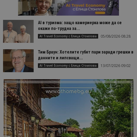
AI в туризма: защо камериерка може да се
окаже по-трудна за...
05/08/2026 08:28
AI Travel Economy с Елица Стоилова
Тим Браун: Хотелите губят пари заради грешки в
данните и липсващи...
13/07/2026 09:02
AI Travel Economy с Елица Стоилова