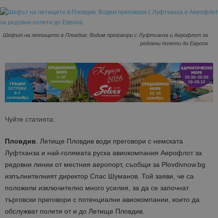
Шефът на летището в Пловдив: Водим преговори с Луфтханза и Аерофлот за
редовни полети до Европа
Чуйте статията:
Пловдив
. Летище Пловдив води преговори с немската
Луфтханза и най-голямата руска авиокомпания Аерофлот за
редовни линии от местния аеропорт, съобщи за Plovdivnow.bg
изпълнителният директор Спас Шуманов. Той заяви, че са
положили изключително много усилия, за да се започнат
търговски преговори с потенциални авиокомпании, които да
обслужват полети от и до Летище Пловдив.