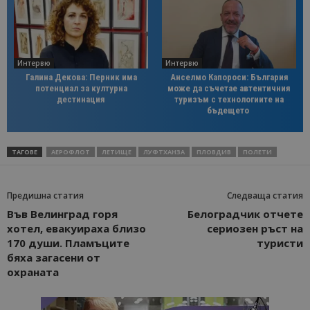
Интервю
Интервю
Галина Декова: Перник има
Анселмо Капороси: България
потенциал за културна
може да съчетае автентичния
дестинация
туризъм с технологиите на
бъдещето
ТАГОВЕ
АЕРОФЛОТ
ЛЕТИЩЕ
ЛУФТХАНЗА
ПЛОВДИВ
ПОЛЕТИ
Предишна статия
Следваща статия
Във Велинград горя
Белоградчик отчете
хотел, евакуираха близо
сериозен ръст на
170 души. Пламъците
туристи
бяха загасени от
охраната