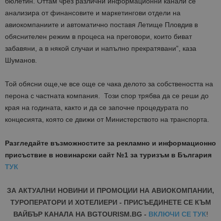
бюлетин. Оттам чрез различни информационни канали се
анализира от финансовите и маркетингови отдели на
авиокомпаниите и автоматично поставя Летище Пловдив в
обяснителен режим в процеса на преговори, които биват
забавяни, а в някой случаи и напълно прекратявани”, каза
Шуманов.
Той обясни още,че все още се чака делото за собствеността на
перона с частната компания. Този спор трябва да се реши до
края на годината, както и да се започне процедурата по
концесията, която се движи от Министерството на транспорта.
Разгледайте възможностите за рекламно и информационно
присъствие в новинарски сайт №1 за туризъм в България
ТУК
ЗА АКТУАЛНИ НОВИНИ И ПРОМОЦИИ НА АВИОКОМПАНИИ,
ТУРОПЕРАТОРИ И ХОТЕЛИЕРИ - ПРИСЪЕДИНЕТЕ СЕ КЪМ
ВАЙБЪР КАНАЛА НА BGTOURISM.BG -
ВКЛЮЧИ СЕ ТУК
!