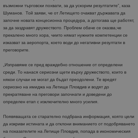
възможни търговски похвати, за да ускорим резултатите”, каза
Шуманов. Той заяви, че от Летището очакват държавата да
започне новата концесионна процедура, а дотогава ще работят,
за да заздравят дружеството. Проблем обаче се оказва,че
прекалено много хора, чиито нямат нужните компетенции се
изказват за аеропорта, което води до негативни резултати в
преговорите.
„Изправяме се пред враждебно отношение от определени
среди. То нанася сериозни щети върху дружеството, които в
някои случаи не могат да бъдат преодолени. Те вредят
сериозно на имиджа на Летище Пловдив и водят до
прекратяване на преговори започнати и доведени до
определен етап с изключително много усилия.
Появяващата се старателно подбрана информация, която цели
да изкриви истината и да отклони вниманието от подобряването
на показателите на Летище Пловдив, попада в икономическия