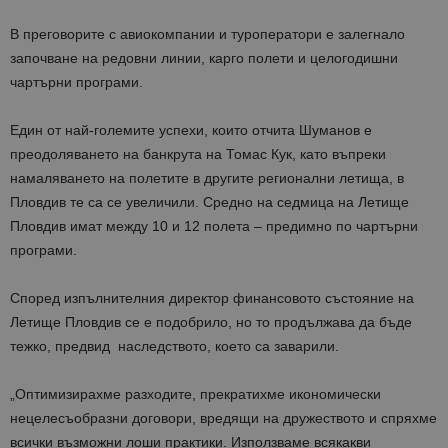
В преговорите с авиокомпании и туроператори е залегнало
започване на редовни линии, карго полети и целогодишни
чартърни програми.
Един от най-големите успехи, които отчита Шуманов е
преодоляването на банкрута на Томас Кук, като въпреки
намаляването на полетите в другите регионални летища, в
Пловдив те са се увеличили. Средно на седмица на Летище
Пловдив имат между 10 и 12 полета – предимно по чартърни
програми.
Според изпълнителния директор финансовото състояние на
Летище Пловдив се е подобрило, но то продължава да бъде
тежко, предвид наследството, което са заварили.
„Оптимизирахме разходите, прекратихме икономически
нецелесъобразни договори, вредящи на дружеството и спряхме
всички възможни лоши практики. Използваме всякакви