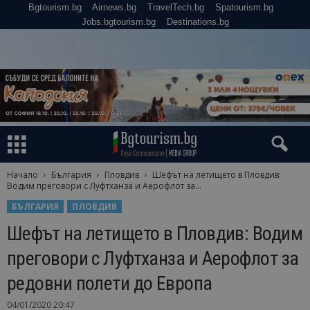
Bgtourism.bg
Airnews.bg
TravelTech.bg
Spatourism.bg
Jobs.bgtourism.bg
Destinations.bg
Начало
България
Пловдив
Шефът на летището в Пловдив:
Водим преговори с Луфтханза и Аерофлот за...
БЪЛГАРИЯ
ПЛОВДИВ
Шефът на летището в Пловдив: Водим
преговори с Луфтханза и Аерофлот за
редовни полети до Европа
04/01/2020 20:47