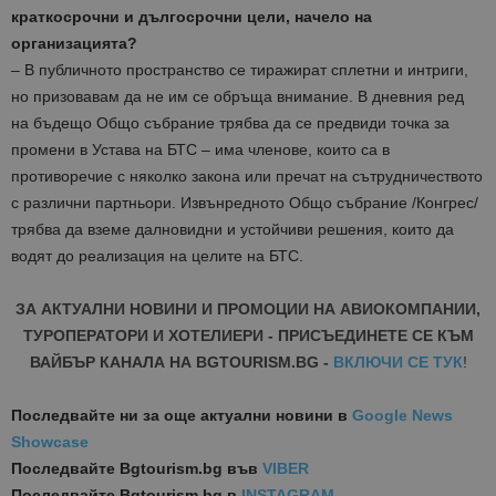
краткосрочни и дългосрочни цели, начело на
организацията
?
– В публичното пространство се тиражират
сплетни и интриги,
но
призовавам да не им се обръща внимание. В дневния ред
на бъдещо Общо събрание трябва да се предвиди точка за
промени в Устава на БТС
– има членове
, които са в
противоречие с няколко закона или пречат на сътрудничеството
с различни партньори. Извънредното Общо събрание /Конгрес/
трябва да вземе далновидни
и устойчиви
решения
, които да
водят до
реализация
на целите на БТС.
ЗА АКТУАЛНИ НОВИНИ И ПРОМОЦИИ НА АВИОКОМПАНИИ,
ТУРОПЕРАТОРИ И ХОТЕЛИЕРИ - ПРИСЪЕДИНЕТЕ СЕ КЪМ
ВАЙБЪР КАНАЛА НА BGTOURISM.BG -
ВКЛЮЧИ СЕ ТУК
!
Последвайте ни за още актуални новини
в
Google News
Showcase
Последвайте
Bgtourism.bg във
VIBER
Последвайте
Bgtourism.bg в
INSTAGRAM