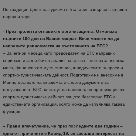
По традиция Денят на туризма в България завърши с кръшни
народни хора.
​-
През пролетта оглавихте организацията. Отминаха
първите 100 дни на Вашия мандат. Вече можете ли да
направите равносметка на състоянието на БТС?
– За четири месеца като председател на БТС направих
сериозен и задълбочен анализ на съюза
–
н
еговата членска
маса, финансовото му състояние, юридическите въпроси и
спортно-туристическата дейност.
Подготвихме и внесохме в
Министерството на младежта и спорта
документи за
получаване от БТС на статут на национална организация за
спортно-туристическа дейност
, защото б
езспорно БТС е
единствената
организация, която може да
изпълнява
та
кава
функция.
– Прави впечатление, че през последните две години –
една от причините е Ковид-19, се засилва инте
ресът
на