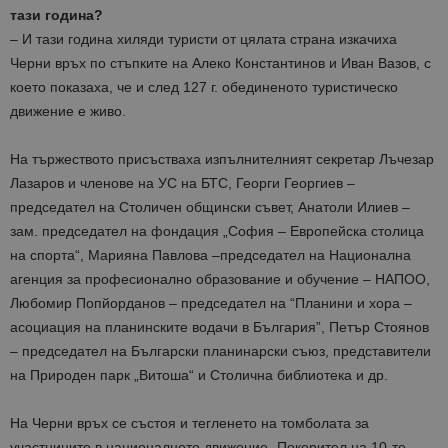
тази година?
– И тази година хиляди туристи от цялата страна изкачиха
Черни връх по стъпките на Алеко Константинов и Иван Вазов, с
което показаха, че и след 127 г. обединеното туристическо
движение е живо.
На тържеството присъстваха изпълнителният секретар Лъчезар
Лазаров и членове на УС на БТС, Георги Георгиев –
председател на Столичен общински съвет, Анатоли Илиев –
зам. председател на фондация „София
–
Евр
опейска столица
на спорта
“, Марияна Павлова
–
председател на Национална
агенция за професионално образование и обучение – НАПОО,
Любомир Попйорданов
–
председател на “Планини и хора
–
асоциация на планинските водачи в България”, Петър Стоянов
–
председател на Български планинарски с
ъюз, представители
на Природен п
арк
„
Витоша
“
и Столична библиотека и др.
На Черни връх се състоя и тегленето на томболата за
участниците в националното движение „Покорител на 10-те