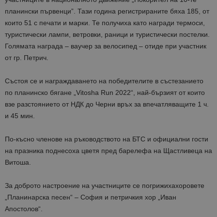
планински първенци”. Тази година регистрираните бяха 185, от
които 51 с печати и марки. Те получиха като награди термоси,
туристически лампи, ветровки, раници и туристически постелки.
Голямата награда
–
ваучер за велосипед
–
отиде при участник
от гр. Петрич.
Състоя се и
награждаването на победителите в състезанието
по планинско бягане „Vitosha Run 2022“, най-бързият от които
взе разстоянието от НДК до Черни връх за впечатляващите 1 ч.
и 45 мин.
По-късно членове на ръководството на БТС и официални гости
на празника поднесоха цветя пред барелефа на Щастливеца на
Витоша.
За доброто настроение на участниците се погрижиха
хоровете
„Планинарска песен“ –
София и петричкия хор „Иван
Апостолов“.