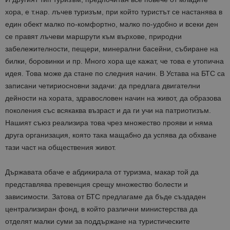
хора,
е
т.нар. лъчев туризъм,
при който
туристът
се
настанява
в
един обект
малко по-комфортно, малко по-удобно и всеки ден
се правят лъчеви маршрути към върхове, природни
забележителности, пещери, минерални басейни, събиране на
билки, боровинки и
пр
. Много хора ще кажат
, че
това е утопична
идея
. Това може да
стане по следния начин.
В Устава на БТС са
записа
ни
четири
основни задачи
:
д
а предлага дви
гателни
дейности
на хората, здравословен начин на живот, да образова
поколения със всякаква възраст
и да ги учи на патриотизъм.
Нашият съюз реализира това чрез
множество прояви и няма
друга организация, която така мащабно да успява да обхване
тази част на обществения живот.
Д
ържавата
обаче
е абдикирала от туризма,
макар той да
представлява
превенция срещу
множество болести
и
зависимости
.
Затова от
БТС предлагаме да бъде създаден
централизиран фонд, в който различни министерства да
отделят малки суми за поддържане на туристическите