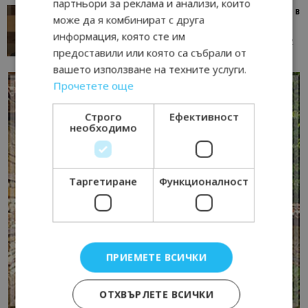
партньори за реклама и анализи, които
Тим Браун: Хотелите губят пари заради грешки в
може да я комбинират с друга
данните и липсващи...
информация, която сте им
13/07/2026 09:02
AI Travel Economy с Елица Стоилова
предоставили или която са събрали от
вашето използване на техните услуги.
Прочетете още
Строго
Ефективност
необходимо
Таргетиране
Функционалност
ПРИЕМЕТЕ ВСИЧКИ
ОТХВЪРЛЕТЕ ВСИЧКИ