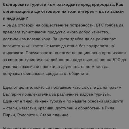
българските туристи към разходките сред природата. Как
организацията ще отговори на този интерес – да го запа
з
и
и надгради?
– За да отговори на обществените потребности
,
БТС трябва да
предлага туристически продукт с много добро качество
,
достъпен за повече хора. За целта трябва да се реновират
повечето хижи,
което
не може да стане
без подкрепата на
държавата.
Получаването на
статут на национална организация
за спортно-туристическа дейност
ще даде възможност на
БТС да
участва в различни проекти, а дружествата по места
да
получават финансови средства от общините.
Една от целите, които
си поставяме като
с
ъюз,
е
да направим
България привлекателна за
различните видове туризъм
.
Единият е т.нар. линеен туризъм по нашите основни маршрути
– стари, известни, красиви, достъпни и обработени в Рила,
Пирин, Родопите и Стара планина.
И другият тип туризъм, предпочитан
все
повече от младите