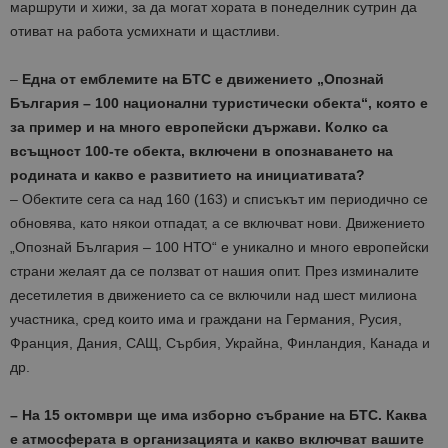
маршрути и хижи
, за да могат хората в понеделник сутрин да
отиват на работа усмихнати и щастливи.
–
Една от емблем
ите
на БТС е
движението
„
Опознай
България
–
100 национални туристически обекта“, която е
за пример и на много европейски държави. Колко са
всъщност 100-те обекта, включени в опознаването на
родината и какво е развитието на инициативата?
–
Обектите сега са над
160
(163)
и списъкът им периодично се
обновява, като някои отпадат, а се включват нови
.
Движението
„Опознай България – 100 НТО“ е уникално и много европейски
страни желаят да се ползват
от
нашия опит.
През изминалите
десетилетия в движението са се включили над шест милиона
участника, сред които има и граждани на Германия, Русия,
Франция, Дания, САЩ, Сърбия, Украйна, Финландия, Канада и
др.
– На 15 октомври ще има изборно събрание на БТС. Каква
е атмосферата в организацията и какво включват вашите