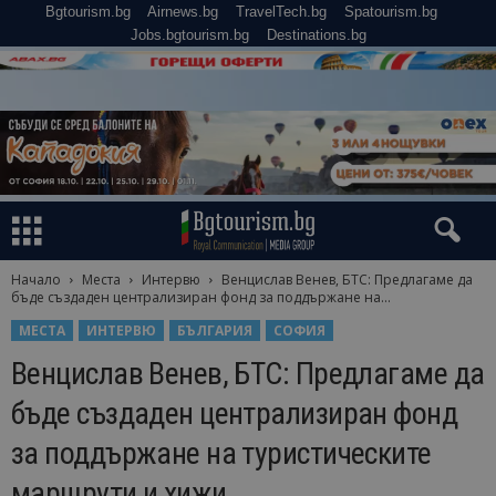
Bgtourism.bg
Airnews.bg
TravelTech.bg
Spatourism.bg
Jobs.bgtourism.bg
Destinations.bg
Начало
Места
Интервю
Венцислав Венев, БТС: Предлагаме да
бъде създаден централизиран фонд за поддържане на...
МЕСТА
ИНТЕРВЮ
БЪЛГАРИЯ
СОФИЯ
Венцислав Венев, БТС: Предлагаме да
бъде създаден централизиран фонд
за поддържане на туристическите
маршрути и хижи