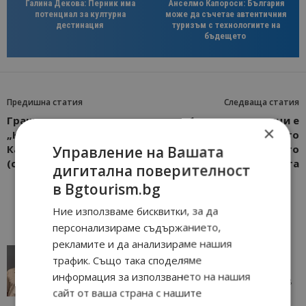
Галина Декова: Перник има
Анселмо Капороси: България
потенциал за културна
може да съчетае автентичния
дестинация
туризъм с технологиите на
бъдещето
Предишна статия
Следваща статия
Граничният пункт
1 милион пътници е
×
„Капитан Андреево –
посрещнало летището
Капъкуле” се наводни
във Варна от началото
Управление на Вашата
(снимки)
на годината
дигитална поверителност
в Bgtourism.bg
Ние използваме бисквитки, за да
персонализираме съдържанието,
рекламите и да анализираме нашия
AI в туризма: защо камериерка може да се
трафик. Също така споделяме
окаже по-трудна за...
информация за използването на нашия
05/08/2026 08:28
AI Travel Economy с Елица Стоилова
сайт от ваша страна с нашите