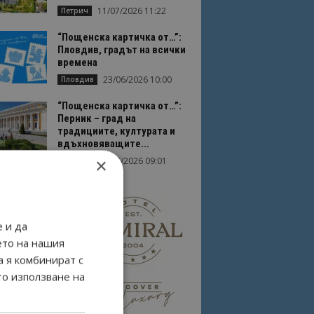
11/07/2026 11:22
Петрич
“Пощенска картичка от…”:
Пловдив, градът на всички
времена
23/06/2026 10:00
Пловдив
“Пощенска картичка от…”:
Перник – град на
традициите, културата и
вдъхновяващите...
×
17/06/2026 09:01
Перник
 и да
ето на нашия
а я комбинират с
то използване на