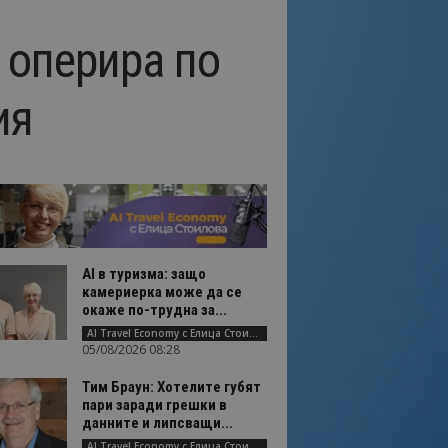
 оперира по
ия
AI в туризма: защо
камериерка може да се
окаже по-трудна за...
AI Travel Economy с Елица Стоилова
05/08/2026 08:28
Тим Браун: Хотелите губят
пари заради грешки в
данните и липсващи...
AI Travel Economy с Елица Стоилова