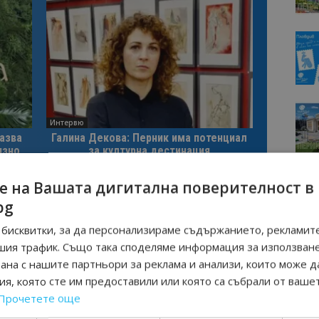
Интервю
казва
Галина Декова: Перник има потенциал
изно
за културна дестинация
е на Вашата дигитална поверителност в
bg
 ПЕТЕРБУРГ
бисквитки, за да персонализираме съдържанието, рекламите
шия трафик. Също така споделяме информация за използван
рана с нашите партньори за реклама и анализи, които може д
Следваща статия
я, която сте им предоставили или която са събрали от ваше
ане
Бургас с нова мярка в подкрепа на
Прочетете още
туризма: тематични уикенди до
края на лятото