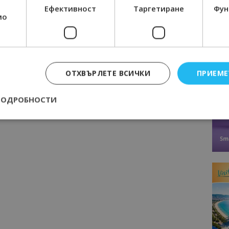
Ефективност
Таргетиране
Фун
мо
ОТХВЪРЛЕТЕ ВСИЧКИ
ПРИЕМЕ
ПОДРОБНОСТИ
Строго необходимо
Ефективност
Таргетиране
Функционалност
е бисквитки позволяват основната функционалност на уебсайта, като потребит
нта. Уебсайтът не може да се използва правилно без строго необходими бискви
Доставчик
/
Валиден
Описание
Домейн
до
epted
lisandraramos.com
7 дни
Тази бисквитка се използва, за да зап
bgtourism.bg
на потребителя за използването на бис