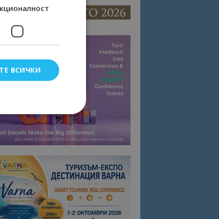
кционалност
ТЕ ВСИЧКИ
елско влизане и
тки.
омните съгласието
квитки на сайта.