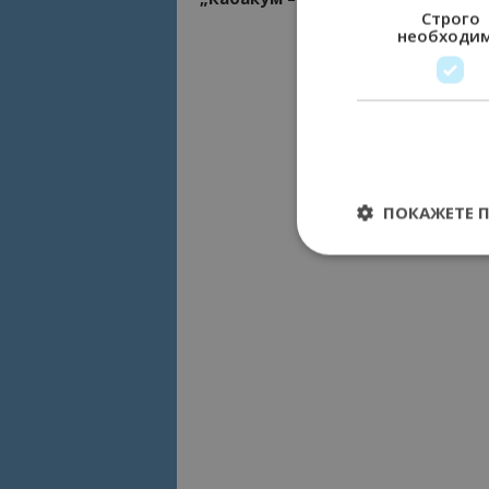
Строго
необходи
ПОКАЖЕТЕ 
Строго необходимит
управление на акау
Име
cookie_notice_acc