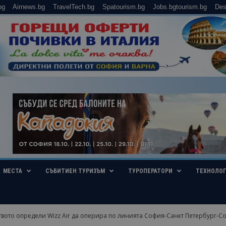
bg
Airnews.bg
TravelTech.bg
Spatourism.bg
Jobs.bgtourism.bg
Des
МЕСТА
СЪБИТИЕН ТУРИЗЪМ
ТУРОПЕРАТОРИ
ТЕХНОЛО
твото определи Wizz Air да оперира по линията София-Санкт Петербург-С