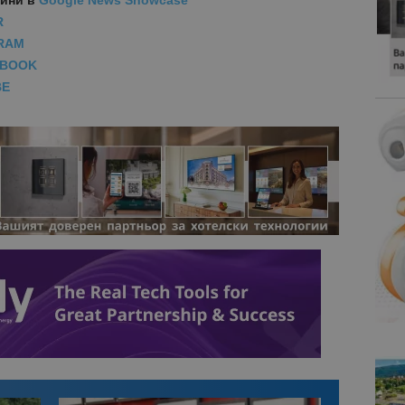
вини
в
Google News Showcase
R
RAM
EBOOK
BE