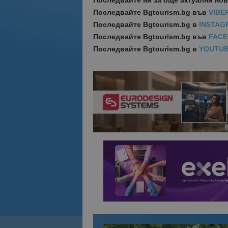
Последвайте ни за още актуални но
Последвайте
Bgtourism.bg във
VIBE
Последвайте
Bgtourism.bg в
INSTAG
Последвайте
Bgtourism.bg във
FAC
Последвайте
Bgtourism.bg в
YOUTU