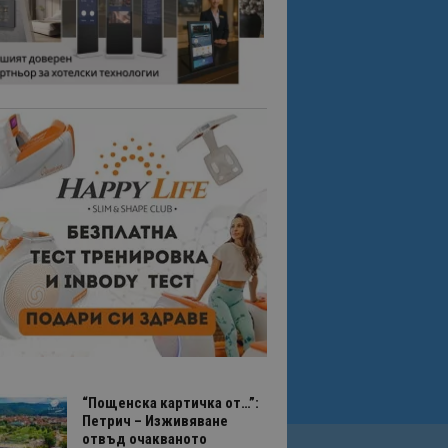
“Пощенска картичка от…”:
Петрич – Изживяване
отвъд очакваното