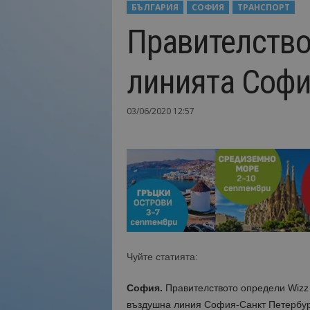
БЪЛГАРИЯ
СОФИЯ
ТРАНСПОРТ
Н
Правителствот
а
й
-
линията Софи
в
а
ж
03/06/2020 12:57
н
о
т
о
о
т
т
у
р
и
Чуйте статията:
з
м
София.
Правителството определи Wizz 
а
!
въздушна линия София-Санкт Петербург