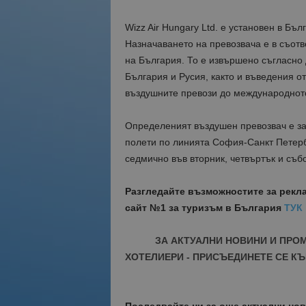
Wizz Air Hungary Ltd. е установен в Бъ
Назначаването на превозвача е в съотв
на България. То е извършено съгласно
България и Русия, както и въведения о
въздушните превози до международното
Определеният въздушен превозвач е за
полети по линията София-Санкт Петербу
седмично във вторник, четвъртък и събо
Разгледайте възможностите за рекл
сайт №1 за туризъм в България
ТУК
ЗА АКТУАЛНИ НОВИНИ И ПРО
ХОТЕЛИЕРИ - ПРИСЪЕДИНЕТЕ СЕ КЪ