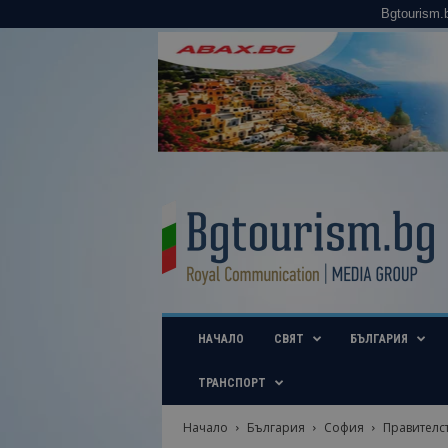
Bgtourism.
B
g
t
o
u
r
i
НАЧАЛО
СВЯТ
БЪЛГАРИЯ
s
m
.
ТРАНСПОРТ
b
g
Начало
България
София
Правителс
–