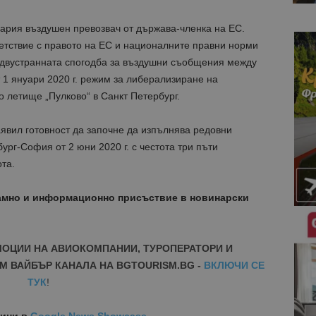
лгария въздушен превозвач от държава-членка на ЕС.
етствие с правото на ЕС и националните правни норми
 двустранната спогодба за въздушни съобщения между
т 1 януари 2020 г. режим за либерализиране на
 летище „Пулково“ в Санкт Петербург.
явил готовност да започне да изпълнява редовни
рг-София от 2 юни 2020 г. с честота три пъти
та.
амно и информационно присъствие в новинарски
МОЦИИ НА АВИОКОМПАНИИ, ТУРОПЕРАТОРИ И
М ВАЙБЪР КАНАЛА НА BGTOURISM.BG -
ВКЛЮЧИ СЕ
ТУК
!