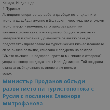
Канада, Индия и др.
4.
Туризъм
Летищният оператор ще работи да убеди потенциалните
туристи да дойдат именно в България – чрез участие в големи
туристически изложения, като използва различни
комуникационни канали – например, бордните рекламни
материали и списания. Домакините се ангажираха да
представят изпреварващо на туристическия бизнес плановете
си за бизнес развитие, свързано с подкрепа на сектора.
“Имате пълната ни подкрепа, вратата ми винаги е отворена”,
увери в отговор председателят Илин Димитров. Той поздрави
екипа за амбициозните планове и им пожела
успех.
Министър Проданов обсъди
развитието на туристопотока с
Русия с посланик Елеонора
Митрофанова