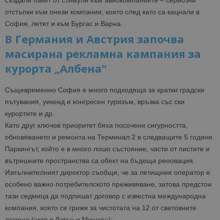
създали пакет от стимули към авиокомпаниите – сериозни
отстъпки към онези компании, които след като са кацнали в
София, летят и към Бургас и Варна.
В Германия и Австрия започва
масирана рекламна кампания за
курорта „Албена“
Същевременно София е много подходяща за кратки градски
пътувания, уикенд и конгресен туризъм, връзка със ски
курортите и др.
Като друг ключов приоритет бяха посочени сигурността,
обновяването и ремонта на Терминал 2 в следващите 5 години.
Паркингът, който е в много лошо състояние, части от пистите и
вътрешните пространства са обект на бъдеща реновация.
Изпълнителният директор съобщи, че за летищния оператор е
особено важно потребителското преживяване, затова предстои
тази седмица да подпишат договор с известна международна
компания, която се грижи за чистотата на 12 от световните
летища (като в Лутън и Мюнхен).