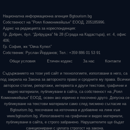
Национална информационна агенция Bgtourism.bg
Собственост на "Роял Комюникейшън" ЕООД, 205185996.
Адрес на редакцията за кореспонденция:
Гр. Добрич, бул. “Добруджа” № 28 (Сграда на Кадастъра), ет. 4, офис
406;
Гр. София, жк “Овча Купел”
Собственик: Руслан Йорданов; Тел.: +359 886 01 53 91
Общи условия
Етичен кодекс
За нас
Контакти
Съдържанието на този уеб сайт и технологиите, използвани в него, са
под закрила на Закона за авторското право и сродните му права. Всички
авторски статии, репортажи, интервюта и други текстови, графични и
видео материали, публикувани в сайта, са собственост на „Роял
Комюникейшън“ ЕООД, освен ако изрично е посочено друго. Допуска се
публикуване на текстови материали само след писмено съгласие на
Bgtourism.bg, посочване на източника и добавяне на линк към
www.bgtourism.bg. Използването на графични и видео материали,
публикувани в сайта, е строго забранено. Нарушителите ще бъдат
санкционирани с цялата строгост на закона.