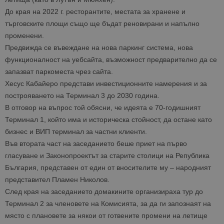
До края на 2022 г. ресторантите, местата за хранене и
търговските площи също ще бъдат реновирани и напълно
променени.
Предвижда се въвеждане на нова паркинг система, нова
функционалност на уебсайта, възможност предварително да се
запазват паркоместа чрез сайта.
Хесус Кабайеро представи инвестиционните намерения и за
построяването на Терминал 3 до 2030 година.
В отговор на въпрос той обясни, че идеята е 70-годишният
Терминал 1, който има и историческа стойност, да остане като
бизнес и ВИП терминал за частни клиенти.
Във втората част на заседанието беше приет на първо
гласуване и Законопроектът за старите столици на Република
България, представен от един от вносителите му – народният
представител Пламен Николов.
След края на заседанието домакините организираха тур до
Терминал 2 за членовете на Комисията, за да ги запознаят на
място с плановете за някои от готвените промени на летище