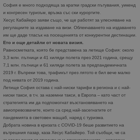
София е много подходяща за кратки градски пътувания, уикенд
и конгресен туризъм, връзка със ски курортите.
Хесус Кабайеро заяви също, че ще работят за улесняване на
регулациите за издаване на визи. Облекчаването на издаването
им ще даде тласък на посещенията от конкурентни дестинации.
Ето и още детайли от новата визия.
Равносметката, която бе представена за летище София: около
3,3 млн. пътници и 41 хиляди полета през 2021 година, срещу
7,1 млн. пътници и 61 хиляди полета за предпандемичната
2019 г. Въпреки това, трафикът през лятото е бил вече малко
под нивата от 2019 година.
Летище София остава с най-ниски тарифи в региона и с най-
ниски такси, в т.ч. за наземни такси, в Европа – като част от
стратегията им да подпомогнат възстановяването на
авиопревозвачите, които са сред най-засегнатите от
пандемията в световен мащаб, наред с туризма.
Добрата новина в кризата с COVID-19 беше развитието на
вътрешния пазар, каза Хесус Кабайеро. Той съобщи, че са