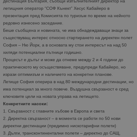
дестинация България, съобщи изпълнителният директор на
летищния оператор “СОФ Кънект” Хесус Кабайеро в
презентация пред Комисията по туризъм по време на нейното
редовно изнесено заседание.
Беше съобщена и новината, че има обнадеждаващи знаци за
съществуващ интерес относно стартирането на директен полет
София – Ню Йорк, а в основата му стои интересът на над 50
хиляди потенциални пътници годишно.
Процесът е дълъг и може да отнеме между 2 и 4 години до
практическото му осъществяване, предупреди Кабайеро, но
изрази оптимизъм и наличието на конкретни планове.
Летище София оперира в над 80 международни дестинации, но
има потенциал за много повече. Въздушна свързаност е сред
ключовите цели на новата управа на летището.
Конкретните насоки:
1.
Свързаност с главните хъбове в Европа и света
2.
Директна свързаност – в момента се работи по 50 нови
директни дестинации (предимно нискотарифни полети)
3.
Дълги, трансконтинентални полети – директно до САЩ,