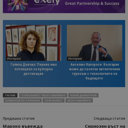
Интервю
Интервю
Галина Декова: Перник има
Анселмо Капороси: България
потенциал за културна
може да съчетае автентичния
дестинация
туризъм с технологиите на
бъдещето
ТАГОВЕ
“СОФ КЪНЕКТ” ХЕСУС КАБАЙЕРО
ИЛИН ДИМИТРОВ
КОМИСИЯ ПО ТУРИЗЪМ
СОФ КЪНЕКТ
ХЕСУС КАБАЙЕРО
Предишна статия
Следваща статия
Мароко въвежда
Сериозен ръст на