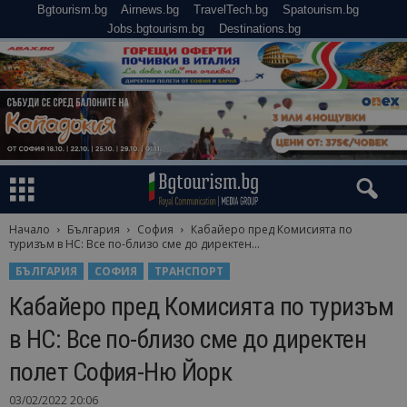
Bgtourism.bg
Airnews.bg
TravelTech.bg
Spatourism.bg
Jobs.bgtourism.bg
Destinations.bg
Начало
България
София
Кабайеро пред Комисията по
туризъм в НС: Все по-близо сме до директен...
БЪЛГАРИЯ
СОФИЯ
ТРАНСПОРТ
Кабайеро пред Комисията по туризъм
в НС: Все по-близо сме до директен
полет София-Ню Йорк
03/02/2022 20:06