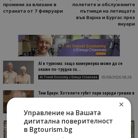
промени за влизане в
полетите и обслужените
страната от 7 февруари
пътници на летищата
във Варна и Бургас през
януари
AI в туризма: защо камериерка може да се
окаже по-трудна за...
05/08/2026 08:28
AI Travel Economy с Елица Стоилова
Тим Браун: Хотелите губят пари заради грешки в
данните и липсващи...
×
13/07/2026 09:02
AI Travel Economy с Елица Стоилова
Управление на Вашата
дигитална поверителност
в Bgtourism.bg