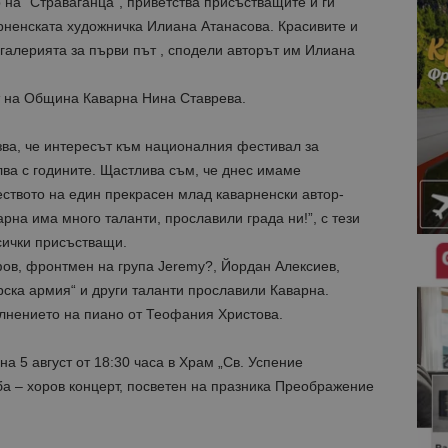
 на “Страваганца”, приветства присъстващите и ги
рненската художничка Илиана Атанасова. Красивите и
галерията за първи път , сподели авторът им Илиана
т на Община Каварна Нина Ставрева.
зва, че интересът към националния фестивал за
лва с годините. Щастлива съм, че днес имаме
ството на един прекрасен млад каварненски автор-
рна има много таланти, прославили града ни!”, с тези
сички присъстващи.
ов, фронтмен на група Jeremy?, Йордан Алексиев,
арска армия“ и други таланти прославили Каварна.
лнението на пиано от Теофания Христова.
а 5 август от 18:30 часа в Храм „Св. Успение
ба – хоров концерт, посветен на празника Преображение