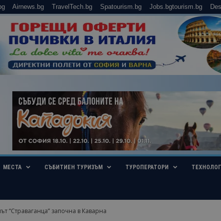
bg
Airnews.bg
TravelTech.bg
Spatourism.bg
Jobs.bgtourism.bg
Des
МЕСТА
СЪБИТИЕН ТУРИЗЪМ
ТУРОПЕРАТОРИ
ТЕХНОЛО
ът “Страваганца” започна в Каварна