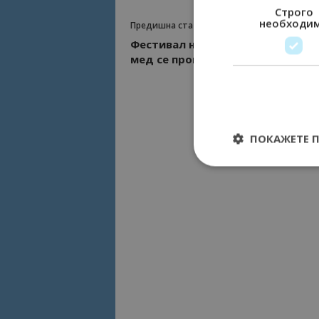
Строго
необходи
Предишна статия
Фестивал на Странджанския ма
мед се провежда в Царево
ПОКАЖЕТЕ 
Строго необходимит
управление на акау
Име
cookie_notice_acc