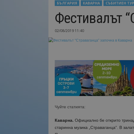
БЪЛГАРИЯ
КАВАРНА
СЪБИТИЕН ТУ
Н
Фестивалът “
а
й
-
02/08/2019 11:40
в
а
ж
н
о
т
о
о
т
т
у
р
и
Чуйте статията:
з
м
Каварна.
Официално бе открито тринад
а
старинна музика „Страваганца“. В зала
!