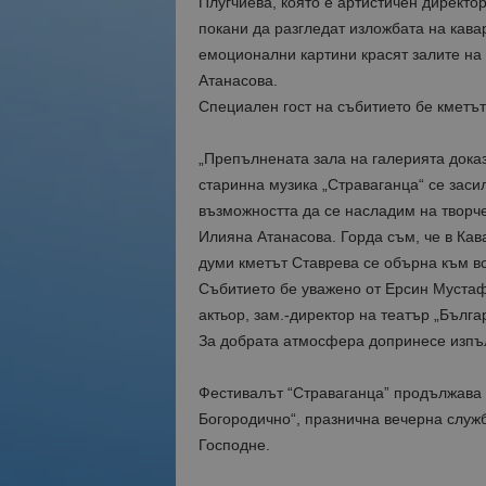
Плугчиева, която е артистичен директор
покани да разгледат изложбата на кава
емоционални картини красят залите на 
Атанасова.
Специален гост на събитието бе кметъ
„Препълнената зала на галерията дока
старинна музика „Страваганца“ се заси
възможността да се насладим на творче
Илияна Атанасова. Горда съм, че в Кава
думи кметът Ставрева се обърна към в
Събитието бе уважено от Ерсин Мустаф
актьор, зам.-директор на театър „Бълг
За добрата атмосфера допринесе изпъ
Фестивалът “Страваганца” продължава н
Богородично“, празнична вечерна служ
Господне.