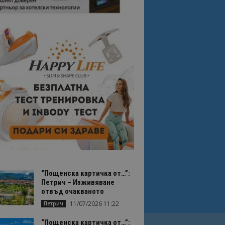
“Пощенска картичка от…”:
Петрич – Изживяване
отвъд очакваното
11/07/2026 11:22
Петрич
“Пощенска картичка от…”: