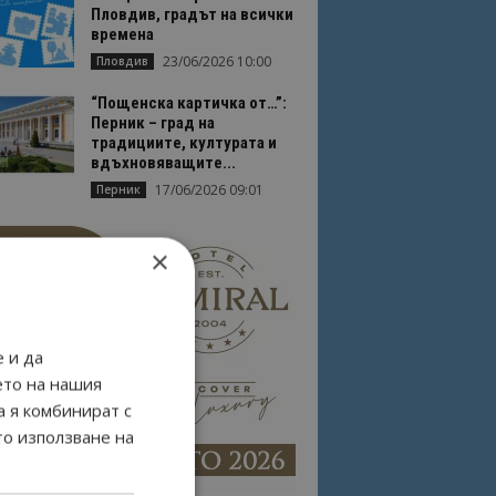
Пловдив, градът на всички
времена
23/06/2026 10:00
Пловдив
“Пощенска картичка от…”:
Перник – град на
традициите, културата и
вдъхновяващите...
17/06/2026 09:01
Перник
×
 и да
ето на нашия
а я комбинират с
то използване на