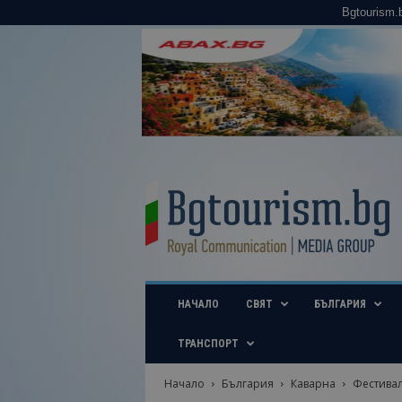
Bgtourism.
B
g
t
o
u
r
i
НАЧАЛО
СВЯТ
БЪЛГАРИЯ
s
m
.
ТРАНСПОРТ
b
g
Начало
България
Каварна
Фестивал
–