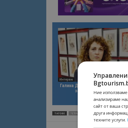
Управлени
Интервю
Bgtourism.
Галина Декова: Перник има поте
за културна дестинация
Ние използваме 
анализираме на
сайт от ваша ст
друга информаци
ТАГОВЕ
"СТРАВАГАНЦА"
КАВАРНА
НИНА СТ
техните услуги.