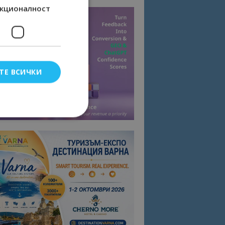
кционалност
ТЕ ВСИЧКИ
елско влизане и
тки.
омните съгласието
квитки на сайта.