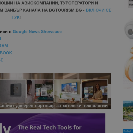
МОЦИИ НА АВИОКОМПАНИИ, ТУРОПЕРАТОРИ И
М ВАЙБЪР КАНАЛА НА BGTOURISM.BG -
ВКЛЮЧИ СЕ
ТУК
!
вини
в
Google News Showcase
R
RAM
EBOOK
BE