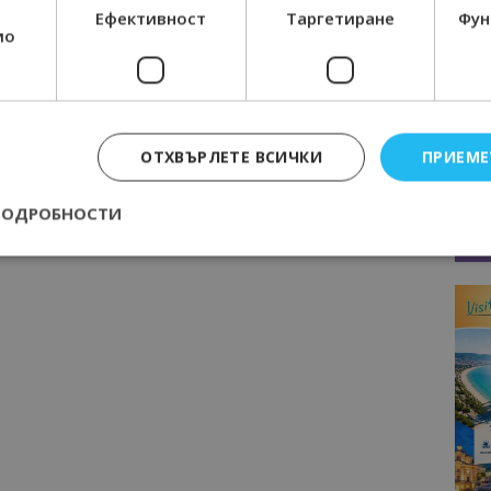
Ефективност
Таргетиране
Фун
мо
Следваща статия
нов
Wizz Air е в топ 10 на най-
безопасните авиокомпании в света
ОТХВЪРЛЕТЕ ВСИЧКИ
ПРИЕМЕ
ПОДРОБНОСТИ
Строго необходимо
Ефективност
Таргетиране
Функционалност
е бисквитки позволяват основната функционалност на уебсайта, като потребит
нта. Уебсайтът не може да се използва правилно без строго необходими бискви
Доставчик
/
Валиден
Описание
Домейн
до
epted
lisandraramos.com
7 дни
Тази бисквитка се използва, за да зап
bgtourism.bg
на потребителя за използването на бис