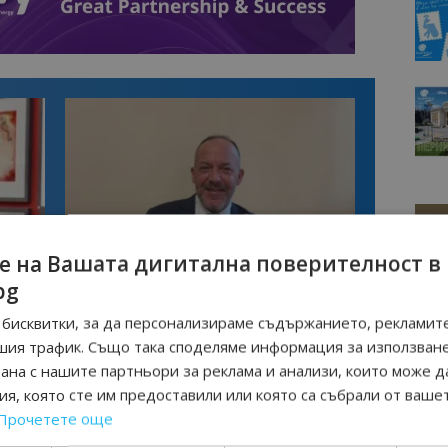
е на Вашата дигитална поверителност в
Интервю
bg
нциал
Анселмо Капороси: България може да
съчетае автентичния туризъм с
бисквитки, за да персонализираме съдържанието, рекламите
технологиите на бъдещето
шия трафик. Също така споделяме информация за използван
рана с нашите партньори за реклама и анализи, които може д
я, която сте им предоставили или която са събрали от ваше
АВРЕВА
ФЕСТИВАЛ
Прочетете още