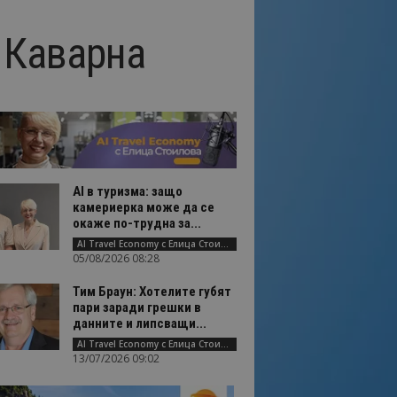
 Каварна
AI в туризма: защо
камериерка може да се
окаже по-трудна за...
AI Travel Economy с Елица Стоилова
05/08/2026 08:28
Тим Браун: Хотелите губят
пари заради грешки в
данните и липсващи...
AI Travel Economy с Елица Стоилова
13/07/2026 09:02