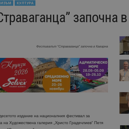
РИЗЪМ
КУЛТУРА
Страваганца” започна в
Фестивалът “Страваганца” започна в Каварна
есетото издание на националния фестивал за
та на Художествена галерия „Христо Градечлиев“ Петя