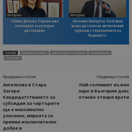
Интервю
Интервю
Галина Декова: Перник има
Анселмо Капороси: България
потенциал за културна
може да съчетае автентичния
дестинация
туризъм с технологиите на
бъдещето
ТАГОВЕ
BALKAN HOLIDAYS
АЛЕКСАНДЪР СТОЯНОВ
РЕЗЕРВАЦИИ
ЧАРТЪРИ
Предишна статия
Следваща статия
Ангелкова в Стара
Най-големият въжен
Загора:
парк в България днес
Кандидатстването за
отново отваря врати
субсидия за чартърите
ще е максимално
улеснено, мярката се
приема изключително
добре в