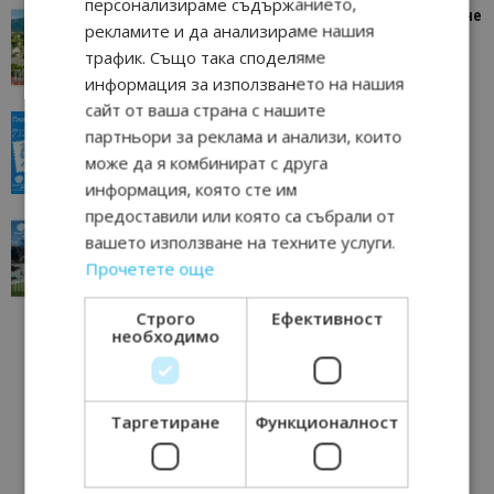
персонализираме съдържанието,
“Пощенска картичка от…”: Петрич – Изживяване
рекламите и да анализираме нашия
отвъд очакваното
трафик. Също така споделяме
11/07/2026 11:22
Петрич
информация за използването на нашия
сайт от ваша страна с нашите
“Пощенска картичка от…”: Пловдив, градът на
партньори за реклама и анализи, които
всички времена
може да я комбинират с друга
23/06/2026 10:00
Пловдив
информация, която сте им
предоставили или която са събрали от
“Пощенска картичка от…”: Перник – град на
вашето използване на техните услуги.
традициите, културата и вдъхновяващите...
Прочетете още
17/06/2026 09:01
Перник
Строго
Ефективност
необходимо
Таргетиране
Функционалност