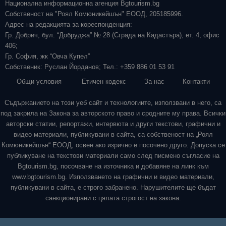
Национална информационна агенция Bgtourism.bg
Собственост на "Роял Комюникейшън" ЕООД, 205185996.
Адрес на редакцията за кореспонденция:
Гр. Добрич, бул. “Добруджа” № 28 (Сграда на Кадастъра), ет. 4, офис
406;
Гр. София, жк “Овча Купел”
Собственик: Руслан Йорданов; Тел.: +359 886 01 53 91
Общи условия
Етичен кодекс
За нас
Контакти
Съдържанието на този уеб сайт и технологиите, използвани в него, са
под закрила на Закона за авторското право и сродните му права. Всички
авторски статии, репортажи, интервюта и други текстови, графични и
видео материали, публикувани в сайта, са собственост на „Роял
Комюникейшън“ ЕООД, освен ако изрично е посочено друго. Допуска се
публикуване на текстови материали само след писмено съгласие на
Bgtourism.bg, посочване на източника и добавяне на линк към
www.bgtourism.bg. Използването на графични и видео материали,
публикувани в сайта, е строго забранено. Нарушителите ще бъдат
санкционирани с цялата строгост на закона.