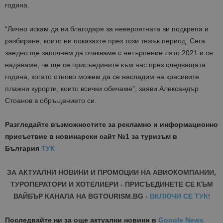
година.
“Лично искам да ви благодаря за невероятната ви подкрепа и
разбиране, които ни показахте през този тежък период. Сега
заедно ще започнем да очакваме с нетърпение лято 2021 и се
надяваме, че ще се присъедините към нас през следващата
година, когато отново можем да се насладим на красивите
плажни курорти, които всички обичаме”, заяви Александър
Стоанов в обръщението си.
Разгледайте възможностите за рекламно и информационно
присъствие в новинарски сайт №1 за туризъм в
България
ТУК
ЗА АКТУАЛНИ НОВИНИ И ПРОМОЦИИ НА АВИОКОМПАНИИ,
ТУРОПЕРАТОРИ И ХОТЕЛИЕРИ - ПРИСЪЕДИНЕТЕ СЕ КЪМ
ВАЙБЪР КАНАЛА НА BGTOURISM.BG -
ВКЛЮЧИ СЕ ТУК
!
Последвайте ни за още актуални новини
в
Google News