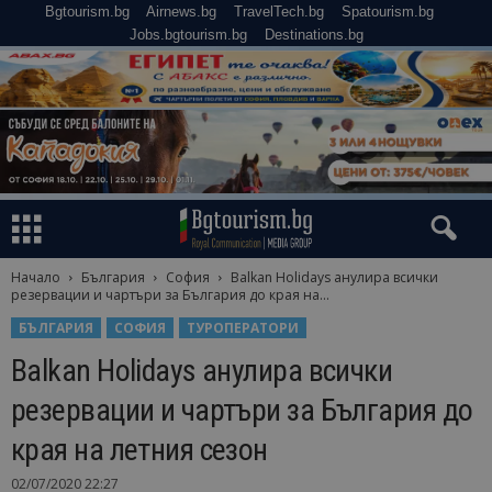
Bgtourism.bg
Airnews.bg
TravelTech.bg
Spatourism.bg
Jobs.bgtourism.bg
Destinations.bg
Начало
България
София
Balkan Holidays анулира всички
резервации и чартъри за България до края на...
БЪЛГАРИЯ
СОФИЯ
ТУРОПЕРАТОРИ
Balkan Holidays анулира всички
резервации и чартъри за България до
края на летния сезон
02/07/2020 22:27