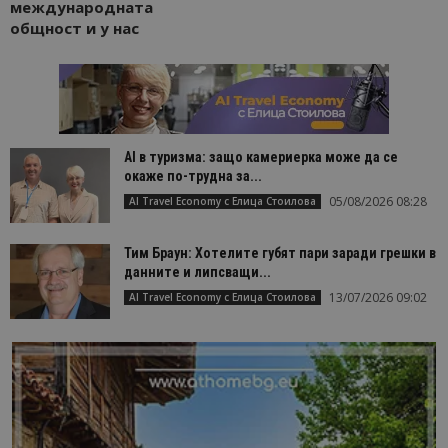
международната
общност и у нас
AI в туризма: защо камериерка може да се
окаже по-трудна за...
05/08/2026 08:28
AI Travel Economy с Елица Стоилова
Тим Браун: Хотелите губят пари заради грешки в
данните и липсващи...
13/07/2026 09:02
AI Travel Economy с Елица Стоилова