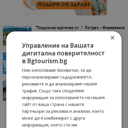
“Пощенска картичка от…”: Петрич – Изживяване
отвъд очакваното
×
11/07/2026 11:22
Петрич
Управление на Вашата
дигитална поверителност
“Пощенска картичка от…”: Пловдив, градът на
в Bgtourism.bg
всички времена
23/06/2026 10:00
Пловдив
Ние използваме бисквитки, за да
персонализираме съдържанието,
“Пощенска картичка от…”: Перник – град на
рекламите и да анализираме нашия
традициите, културата и вдъхновяващите...
трафик. Също така споделяме
17/06/2026 09:01
Перник
информация за използването на нашия
сайт от ваша страна с нашите
партньори за реклама и анализи, които
може да я комбинират с друга
информация, която сте им