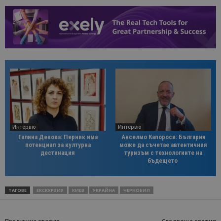
Интервю
Интервю
Галина Декова: Перник има
Анселмо Капороси: България
потенциал за културна
може да съчетае автентичния
дестинация
туризъм с технологиите на
бъдещето
ТАГОВЕ
ЕКСКУРЗИЯ
КИЕВ
УКРАЙНА
ЧЕРНОБИЛ