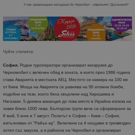
У нас организират екскурзия до Чернобил – ядреният “Дисниленд”
Чуйте статията:
София.
Родни туроператори организират екскрузия до
Черномобил с включен обяд в зоната, в която през 1986 година
става Аварията в местната АЕЦ. Мястото се намира на 100 км
от Киев. Моща на Аварията се равнява на 90 атомни бомби,
подобни на тези, които бяха хвърлени над Хирошима и
Нагазаки. 5-дневна ваканция до това място в Украйна излиза на
човек близо 1000 лева. Български групи вече са сформирани за
8 май, 5 юни и 7 август. Полетът е София – Киев – София,
изпълняван от “Райън ер”. Включени са 4 нощувки в тризвезден
хотел със закуска, а в райнона на Чернобил е организиран