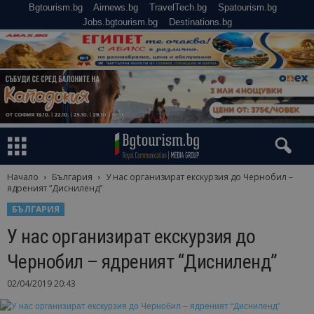
Bgtourism.bg
Airnews.bg
TravelTech.bg
Spatourism.bg
Jobs.bgtourism.bg
Destinations.bg
Начало
България
У нас организират екскурзия до Чернобил –
ядреният “Дисниленд”
БЪЛГАРИЯ
У нас организират екскурзия до
Чернобил – ядреният “Дисниленд”
02/04/2019 20:43