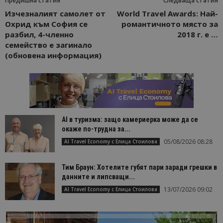
Предишна статия
Следваща статия
Изчезналият самолет от
World Travel Awards: Най-
Охрид към София се
романтичното място за
разбил, 4-членно
2018 г. е …
семейство е загинало
(обновена информация)
AI в туризма: защо камериерка може да се
окаже по-трудна за...
05/08/2026 08:28
AI Travel Economy с Елица Стоилова
Тим Браун: Хотелите губят пари заради грешки в
данните и липсващи...
13/07/2026 09:02
AI Travel Economy с Елица Стоилова