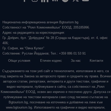
Национална информационна агенция Bgtourism.bg
Собственост на "Роял Комюникейшън" ЕООД, 205185996.
Адрес на редакцията за кореспонденция:
Гр. Добрич, бул. “Добруджа” № 28 (Сграда на Кадастъра), ет. 4, офис
406;
Гр. София, жк “Овча Купел”
Собственик: Руслан Йорданов; Тел.: +359 886 01 53 91
Общи условия
Етичен кодекс
За нас
Контакти
Съдържанието на този уеб сайт и технологиите, използвани в него, са
под закрила на Закона за авторското право и сродните му права. Всички
авторски статии, репортажи, интервюта и други текстови, графични и
видео материали, публикувани в сайта, са собственост на „Роял
Комюникейшън“ ЕООД, освен ако изрично е посочено друго. Допуска се
публикуване на текстови материали само след писмено съгласие на
Bgtourism.bg, посочване на източника и добавяне на линк към
www.bgtourism.bg. Използването на графични и видео материали,