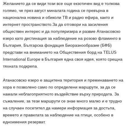
Желанието да се види този все още екзотичен вид е толкова
голямо, че през август миналата година се превърна в
национална новина и обиколи ТВ и радио ефира, както и
интернет пространството.За да отговори на засиления
обществен интерес и да популяризира и развие Атанасовско
езеро като дестинация за наблюдение на розово фламинго в
България, Българска фондация Биоразнообразие (БФБ)
представи на вниманието на Обществения борд на TELUS
International Europe в България една своя идея, която срещна
тяхната подкрепа.
Атанасовско езеро е защитена територия и преминаването на
хора е позволено само по определени маршрути, за да се
намали неблагоприятното въздействие върху природата. За
съжаление, за тези маршрути се знае много малко и е трудно
на случаен посетител да намери информация за достъпа,
времето и правилата за наблюдение на птици, особено в
едноимения резерват.