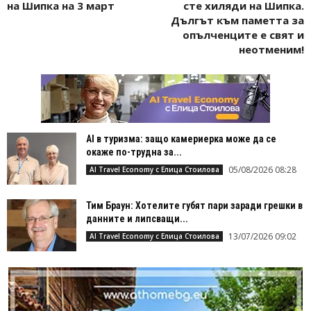
на Шипка на 3 март
сте хиляди на Шипка.
Дългът към паметта за
опълченците е свят и
неотменим!
AI в туризма: защо камериерка може да се
окаже по-трудна за...
05/08/2026 08:28
AI Travel Economy с Елица Стоилова
Тим Браун: Хотелите губят пари заради грешки в
данните и липсващи...
13/07/2026 09:02
AI Travel Economy с Елица Стоилова