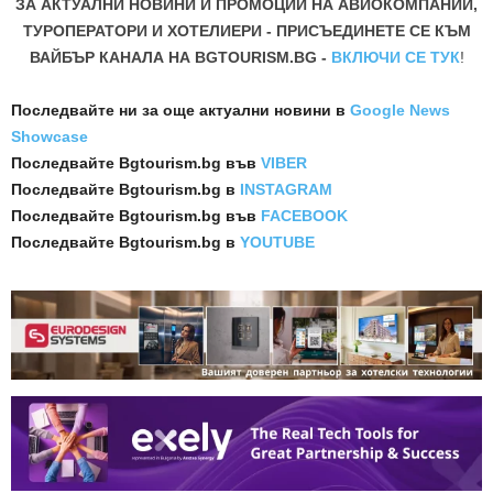
ЗА АКТУАЛНИ НОВИНИ И ПРОМОЦИИ НА АВИОКОМПАНИИ,
ТУРОПЕРАТОРИ И ХОТЕЛИЕРИ - ПРИСЪЕДИНЕТЕ СЕ КЪМ
ВАЙБЪР КАНАЛА НА BGTOURISM.BG -
ВКЛЮЧИ СЕ ТУК
!
Последвайте ни за още актуални новини
в
Google News
Showcase
Последвайте
Bgtourism.bg във
VIBER
Последвайте
Bgtourism.bg в
INSTAGRAM
Последвайте
Bgtourism.bg във
FACEBOOK
Последвайте
Bgtourism.bg в
YOUTUBE