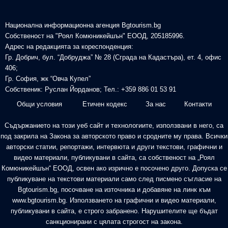
Национална информационна агенция Bgtourism.bg
Собственост на "Роял Комюникейшън" ЕООД, 205185996.
Адрес на редакцията за кореспонденция:
Гр. Добрич, бул. “Добруджа” № 28 (Сграда на Кадастъра), ет. 4, офис
406;
Гр. София, жк “Овча Купел”
Собственик: Руслан Йорданов; Тел.: +359 886 01 53 91
Общи условия
Етичен кодекс
За нас
Контакти
Съдържанието на този уеб сайт и технологиите, използвани в него, са
под закрила на Закона за авторското право и сродните му права. Всички
авторски статии, репортажи, интервюта и други текстови, графични и
видео материали, публикувани в сайта, са собственост на „Роял
Комюникейшън“ ЕООД, освен ако изрично е посочено друго. Допуска се
публикуване на текстови материали само след писмено съгласие на
Bgtourism.bg, посочване на източника и добавяне на линк към
www.bgtourism.bg. Използването на графични и видео материали,
публикувани в сайта, е строго забранено. Нарушителите ще бъдат
санкционирани с цялата строгост на закона.