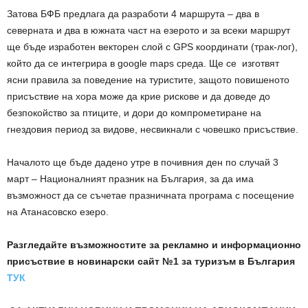
Затова БФБ предлага да разработи 4 маршрута – два в
северната и два в южната част на езерото и за всеки маршрут
ще бъде изработен векторен слой с GPS координати (трак-лог),
който да се интегрира в google maps среда. Ще се изготвят
ясни правила за поведение на туристите, защото повишеното
присъствие на хора може да крие рискове и да доведе до
безпокойство за птиците, и дори до компрометиране на
гнездовия период за видове, несвикнали с човешко присъствие.
Началото ще бъде дадено утре в почивния ден по случай 3
март – Националният празник на България, за да има
възможност да се съчетае празничната програма с посещение
на Атанасовско езеро.
Разгледайте възможностите за рекламно и информационно
присъствие в новинарски сайт №1 за туризъм в България
ТУК