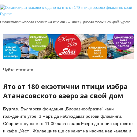
Организират масово гледане на ято от 178 птици розово фламинго край Бургас
Чуйте статията:
Ято от 180 екзотични птици избра
Атанасовското езеро за свой дом
Бургас.
Българска фондация „Биоразнообразие“ кани
гражданите утре, 3 март, да наблюдават розови фламинги.
Сборният пункт е от 11.00 часа в парк Езеро до тенис кортовете
и кафе „Уест“. Желаещите ще се качат на насипа над канала и