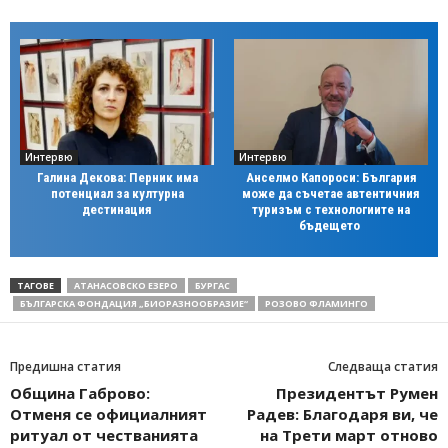
Интервю
Интервю
Галина Декова: Перник има
Анселмо Капороси: България
потенциал за културна
може да съчетае автентичния
дестинация
туризъм с технологиите на
бъдещето
ТАГОВЕ
АТАНАСОВСКО ЕЗЕРО
БУРГАС
БЪЛГАРСКА ФОНДАЦИЯ „БИОРАЗНООБРАЗИЕ“
РОЗОВО ФЛАМИНГО
Предишна статия
Следваща статия
Община Габрово:
Президентът Румен
Отменя се официалният
Радев: Благодаря ви, че
ритуал от честванията
на Трети март отново