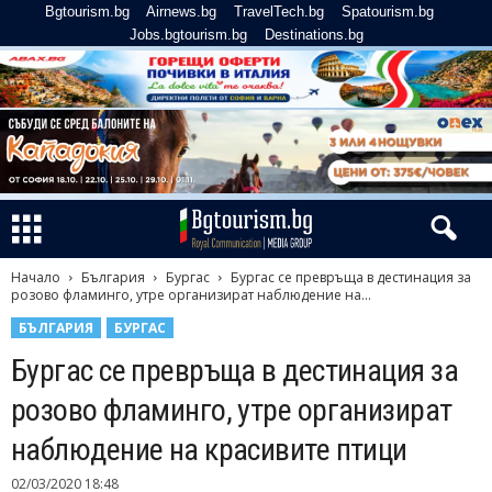
Bgtourism.bg
Airnews.bg
TravelTech.bg
Spatourism.bg
Jobs.bgtourism.bg
Destinations.bg
Начало
България
Бургас
Бургас се превръща в дестинация за
розово фламинго, утре организират наблюдение на...
БЪЛГАРИЯ
БУРГАС
Бургас се превръща в дестинация за
розово фламинго, утре организират
наблюдение на красивите птици
02/03/2020 18:48