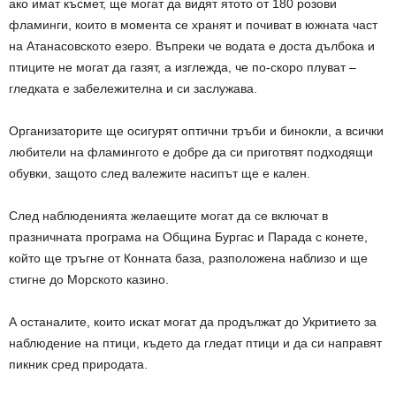
ако имат късмет, ще могат да видят ятото от 180 розови
фламинги, които в момента се хранят и почиват в южната част
на Атанасовското езеро. Въпреки че водата е доста дълбока и
птиците не могат да газят, а изглежда, че по-скоро плуват –
гледката е забележителна и си заслужава.
Организаторите ще осигурят оптични тръби и бинокли, а всички
любители на фламингото е добре да си приготвят подходящи
обувки, защото след валежите насипът ще е кален.
След наблюденията желаещите могат да се включат в
празничната програма на Община Бургас и Парада с конете,
който ще тръгне от Конната база, разположена наблизо и ще
стигне до Морското казино.
А останалите, които искат могат да продължат до Укритието за
наблюдение на птици, където да гледат птици и да си направят
пикник сред природата.