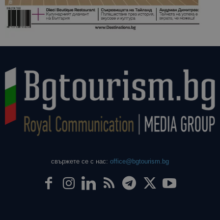
свържете се с нас:
office@bgtourism.bg