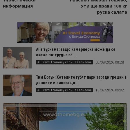
информация
Ути ще прави 100 кг
руска салата
AI в туризма: защо камериерка може да се
окаже по-трудна за...
05/08/2026 08:28
AI Travel Economy с Елица Стоилова
Тим Браун: Хотелите губят пари заради грешки в
данните и липсващи...
13/07/2026 09:02
AI Travel Economy с Елица Стоилова