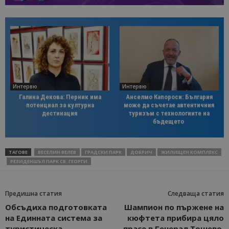
Интервю
Интервю
Галина Декова: Перник има
Анселмо Капороси: България
потенциал за културна
може да съчетае автентичния
дестинация
туризъм с технологиите на
бъдещето
ТАГОВЕ
ВЕСЕЛИН ВЕЛЕВ
ГРАДСКИ ПАРК
ДОБРИЧ
ЖИЛИЩЕН КОМПЛЕКС
РЕЗИДЕНШЪЛ ПАРК СВ. ГЕОРГИ
Предишна статия
Следваща статия
Обсъдиха подготовката
Шампион по пържене на
на Единната система за
кюфтета прибира цяло
туристическа
прасе в Генерал Тошево,