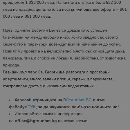
предложил 1 033 000 лева. Началната стъпка е била 532 100
лева по пазарна цена, като са постъпили още две оферти – 801
000 лева и 851 000 лева.
През годините Веселин Велев се доказа като успешен
бизнесмен на международно ниво, който заедно със своето
семейство и партньори довеждат всички начинания до успех.
Новият му проект е на великолепно място със спиращата дъха
панорама, тиха и спокойна локация, заобиколена от живописна
природа.
Резиденшъл парк Св. Георги ще разполага с просторни
апартаменти, много зелени площи, гаражи и паркоместа,
контролиран достъп и независим водоизточник.
Харесай страницата на
BGtourism.BG
и във
фейсбук
ТУК
, за да научавате по-бързо новините ни!
Изпращайте снимки и информация
на
office@bgtourism.bg
по всяко време!