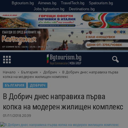
Bgtourism.bg
Airnews.bg
TravelTech.bg
Spatourism.bg
Jobs.bgtourism.bg
Destinations.bg
Начало
България
Добрич
В Добрич днес направиха първа
копка на модерен жилищен комплекс
БЪЛГАРИЯ
ДОБРИЧ
В Добрич днес направиха първа
копка на модерен жилищен комплекс
01/11/2018 20:39