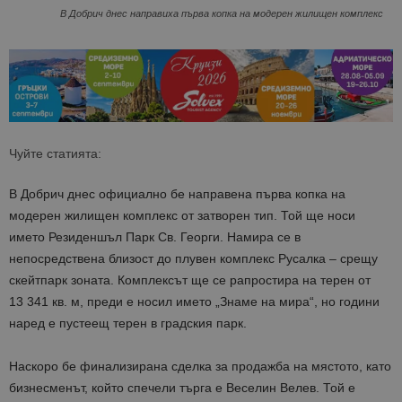
В Добрич днес направиха първа копка на модерен жилищен комплекс
Чуйте статията:
В Добрич днес официално бе направена първа копка на
модерен жилищен комплекс от затворен тип. Той ще носи
името Резиденшъл Парк Св. Георги. Намира се в
непосредствена близост до плувен комплекс Русалка – срещу
скейтпарк зоната. Комплексът ще се рапростира на терен от
13 341 кв. м, преди е носил името „Знаме на мира“, но години
наред е пустеещ терен в градския парк.
Наскоро бе финализирана сделка за продажба на мястото, като
бизнесменът, който спечели търга е Веселин Велев. Той е