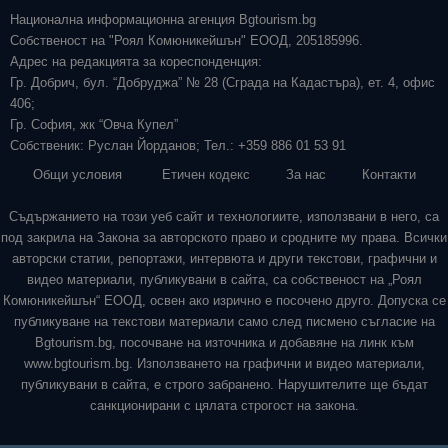
Национална информационна агенция Bgtourism.bg
Собственост на "Роял Комюникейшън" ЕООД, 205185996.
Адрес на редакцията за кореспонденция:
Гр. Добрич, бул. “Добруджа” № 28 (Сграда на Кадастъра), ет. 4, офис
406;
Гр. София, жк “Овча Купел”
Собственик: Руслан Йорданов; Тел.: +359 886 01 53 91
Общи условия
Етичен кодекс
За нас
Контакти
Съдържанието на този уеб сайт и технологиите, използвани в него, са
под закрила на Закона за авторското право и сродните му права. Всички
авторски статии, репортажи, интервюта и други текстови, графични и
видео материали, публикувани в сайта, са собственост на „Роял
Комюникейшън“ ЕООД, освен ако изрично е посочено друго. Допуска се
публикуване на текстови материали само след писмено съгласие на
Bgtourism.bg, посочване на източника и добавяне на линк към
www.bgtourism.bg. Използването на графични и видео материали,
публикувани в сайта, е строго забранено. Нарушителите ще бъдат
санкционирани с цялата строгост на закона.