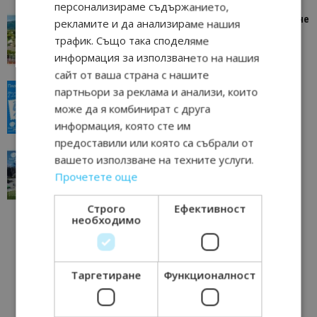
персонализираме съдържанието,
“Пощенска картичка от…”: Петрич – Изживяване
рекламите и да анализираме нашия
отвъд очакваното
трафик. Също така споделяме
11/07/2026 11:22
Петрич
информация за използването на нашия
сайт от ваша страна с нашите
“Пощенска картичка от…”: Пловдив, градът на
партньори за реклама и анализи, които
всички времена
може да я комбинират с друга
23/06/2026 10:00
Пловдив
информация, която сте им
предоставили или която са събрали от
“Пощенска картичка от…”: Перник – град на
вашето използване на техните услуги.
традициите, културата и вдъхновяващите...
Прочетете още
17/06/2026 09:01
Перник
Строго
Ефективност
необходимо
Таргетиране
Функционалност