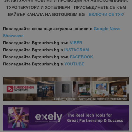
ЗА АКТУАЛНИ НОВИНИ И ПРОМОЦИИ НА АВИОКОМПАНИИ,
ТУРОПЕРАТОРИ И ХОТЕЛИЕРИ - ПРИСЪЕДИНЕТЕ СЕ КЪМ
ВАЙБЪР КАНАЛА НА BGTOURISM.BG -
ВКЛЮЧИ СЕ ТУК
!
Последвайте ни за още актуални новини
в
Google News
Showcase
Последвайте
Bgtourism.bg във
VIBER
Последвайте
Bgtourism.bg в
INSTAGRAM
Последвайте
Bgtourism.bg във
FACEBOOK
Последвайте
Bgtourism.bg в
YOUTUBE