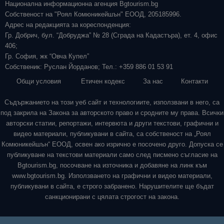
Национална информационна агенция Bgtourism.bg
Собственост на "Роял Комюникейшън" ЕООД, 205185996.
Адрес на редакцията за кореспонденция:
Гр. Добрич, бул. “Добруджа” № 28 (Сграда на Кадастъра), ет. 4, офис
406;
Гр. София, жк “Овча Купел”
Собственик: Руслан Йорданов; Тел.: +359 886 01 53 91
Общи условия
Етичен кодекс
За нас
Контакти
Съдържанието на този уеб сайт и технологиите, използвани в него, са
под закрила на Закона за авторското право и сродните му права. Всички
авторски статии, репортажи, интервюта и други текстови, графични и
видео материали, публикувани в сайта, са собственост на „Роял
Комюникейшън“ ЕООД, освен ако изрично е посочено друго. Допуска се
публикуване на текстови материали само след писмено съгласие на
Bgtourism.bg, посочване на източника и добавяне на линк към
www.bgtourism.bg. Използването на графични и видео материали,
публикувани в сайта, е строго забранено. Нарушителите ще бъдат
санкционирани с цялата строгост на закона.