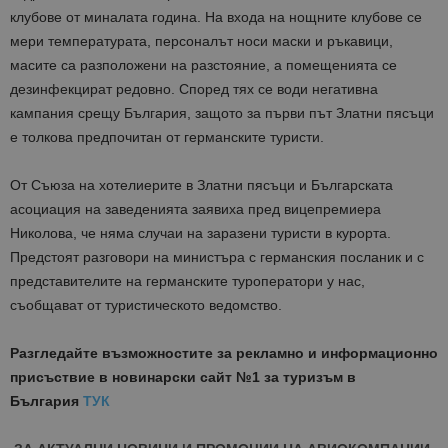
клубове от миналата година. На входа на нощните клубове се
мери температурата, персоналът носи маски и ръкавици,
масите са разположени на разстояние, а помещенията се
дезинфекцират редовно. Според тях се води негативна
кампания срещу България, защото за първи път Златни пясъци
е толкова предпочитан от германските туристи.
От Съюза на хотелиерите в Златни пясъци и Българската
асоциация на заведенията заявиха пред вицепремиера
Николова, че няма случаи на заразени туристи в курорта.
Предстоят разговори на министъра с германския посланик и с
представителите на германските туроператори у нас,
съобщават от туристическото ведомство.
Разгледайте възможностите за рекламно и информационно
присъствие в новинарски сайт №1 за туризъм в
България
ТУК