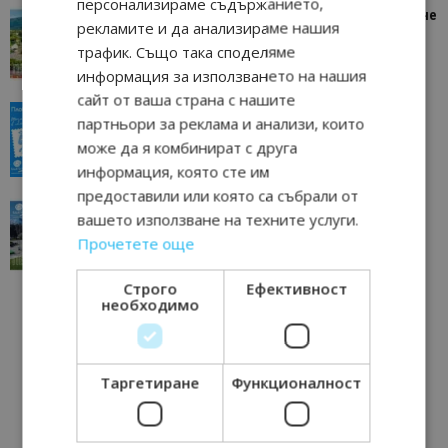
персонализираме съдържанието,
“Пощенска картичка от…”: Петрич – Изживяване
рекламите и да анализираме нашия
отвъд очакваното
трафик. Също така споделяме
11/07/2026 11:22
Петрич
информация за използването на нашия
сайт от ваша страна с нашите
“Пощенска картичка от…”: Пловдив, градът на
партньори за реклама и анализи, които
всички времена
може да я комбинират с друга
23/06/2026 10:00
Пловдив
информация, която сте им
предоставили или която са събрали от
“Пощенска картичка от…”: Перник – град на
вашето използване на техните услуги.
традициите, културата и вдъхновяващите...
Прочетете още
17/06/2026 09:01
Перник
Строго
Ефективност
необходимо
Таргетиране
Функционалност