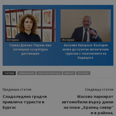
Интервю
Интервю
Галина Декова: Перник има
Анселмо Капороси: България
потенциал за културна
може да съчетае автентичния
дестинация
туризъм с технологиите на
бъдещето
ТАГОВЕ
ЗАВЕДЕНИЯ
ЗЛАТНИ ПЯСЪЦИ
МЕРКИ
ХОТЕЛИ
Предишна статия
Следваща статия
Сладоледено градче
Масово паркират
привлича туристи в
автомобили върху дюни
Бургас
на плаж „Крапец-север“
и в района,