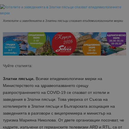
Хотелите и заведенията в Златни пясъци спазват епидемиологичните мерки
Чуйте статията:
Златни
пясъци.
В
сички епидемиологични мерки на
Министерство
то
на здравеопазването срещу
разпространението на COVID-19 се спазват от хотели и
заведения в Златни пясъци. Това увериха от Съюза на
хотелиерите в Златни пясъци и Българската асоциация на
заведенията в разговори с вицепремиера и министър на
туризма Марияна Николова.
От двете организации посочват, че
кадрите
,
излъчени от германските телевизии ARD и RTL
,
са от