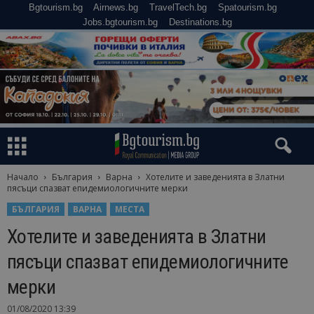
Bgtourism.bg
Airnews.bg
TravelTech.bg
Spatourism.bg
Jobs.bgtourism.bg
Destinations.bg
Начало
България
Варна
Хотелите и заведенията в Златни
пясъци спазват епидемиологичните мерки
БЪЛГАРИЯ
ВАРНА
МЕСТА
Хотелите и заведенията в Златни
пясъци спазват епидемиологичните
мерки
01/08/2020 13:39