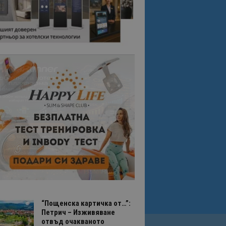
“Пощенска картичка от…”:
Петрич – Изживяване
отвъд очакваното