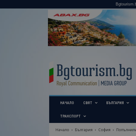
Bgtourism.
B
g
t
o
u
r
i
НАЧАЛО
СВЯТ
БЪЛГАРИЯ
s
m
.
ТРАНСПОРТ
b
g
Начало
България
София
Попълнилит
–