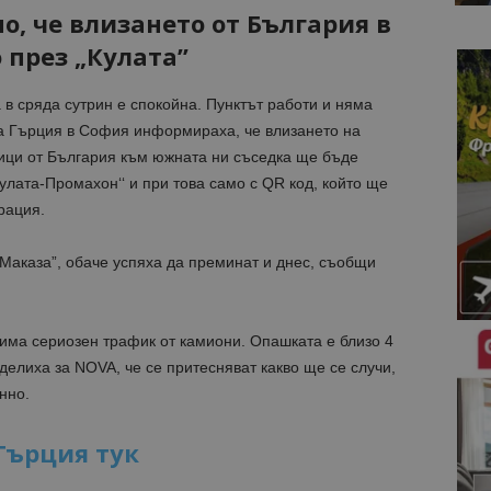
о, че влизането от България в
 през „Кулата”
в сряда сутрин е спокойна. Пунктът работи и няма
на Гърция в София информираха, че влизането на
ници от България към южната ни съседка ще бъде
улата-Промахон‘‘ и при това само с QR код, който ще
рация.
 „Маказа”, обаче успяха да преминат и днес, съобщи
има сериозен трафик от камиони. Опашката е близо 4
делиха за NOVA, че се притесняват какво ще се случи,
нно.
Гърция тук