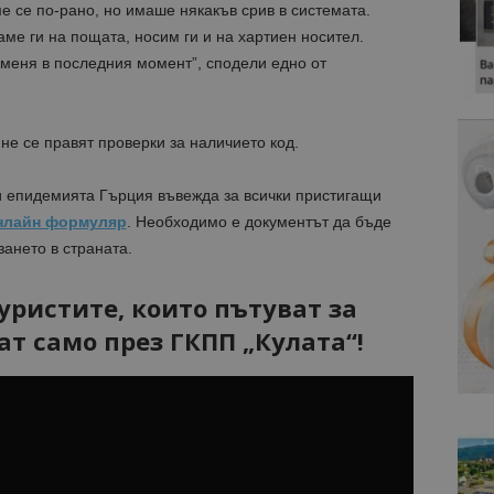
 се по-рано, но имаше някакъв срив в системата.
ме ги на пощата, носим ги и на хартиен носител.
оменя в последния момент”, сподели едно от
е се правят проверки за наличието код.
ди епидемията Гърция въвежда за всички пристигащи
нлайн формуляр
. Необходимо е документът да бъде
ането в страната.
уристите, които пътуват за
т само през ГКПП „Кулата“!