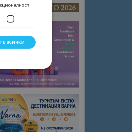
кционалност
ТЕ ВСИЧКИ
елско влизане и
тки.
омните съгласието
квитки на сайта.