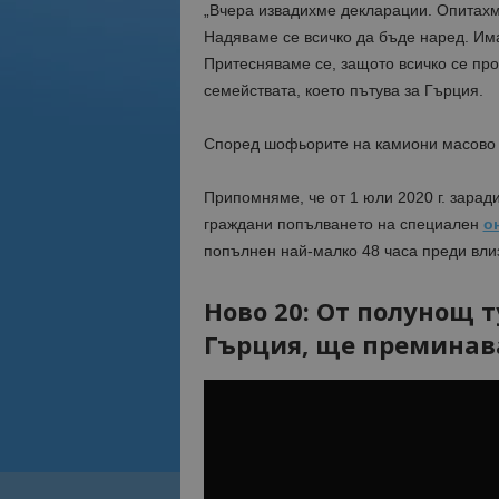
„Вчера извадихме декларации. Опитахме
Надяваме се всичко да бъде наред. Има
Притесняваме се, защото всичко се пр
семействата, което пътува за Гърция.
Според шофьорите на камиони масово н
Припомняме, че от 1 юли 2020 г. зара
граждани попълването на специален
о
попълнен най-малко 48 часа преди влиз
Ново 20: От полунощ т
Гърция, ще преминава