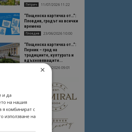
11/07/2026 11:22
Петрич
“Пощенска картичка от…”:
Пловдив, градът на всички
времена
23/06/2026 10:00
Пловдив
“Пощенска картичка от…”:
Перник – град на
традициите, културата и
вдъхновяващите...
×
17/06/2026 09:01
Перник
 и да
ето на нашия
а я комбинират с
то използване на