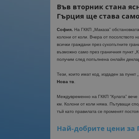
Във вторник стана ясн
Гърция ще става само
София.
На ГККП „Маказа” обстановката 
колони от коли. Вчера от посолството 
всички граждани през сухопътните гра
възможно само през граничния пункт „К
получим след попълнена онлайн декла
Тези, които имат код, издаден за пункт
Нова тв
.
Междувременно на ГККП “Кулата” вече 
км. Колони от коли няма. Пътуващи спо
тъй като правилата се променят постоя
Най-добрите цени за 