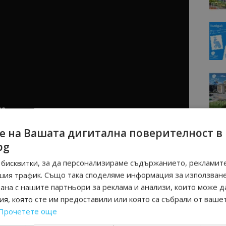
е на Вашата дигитална поверителност в
bg
тите си с комплименти,
бисквитки, за да персонализираме съдържанието, рекламите
ат по шевовете. Нашенци са
шия трафик. Също така споделяме информация за използван
на български
рана с нашите партньори за реклама и анализи, които може д
я, която сте им предоставили или която са събрали от ваше
амно и информационно присъствие в новинарски
Прочетете още