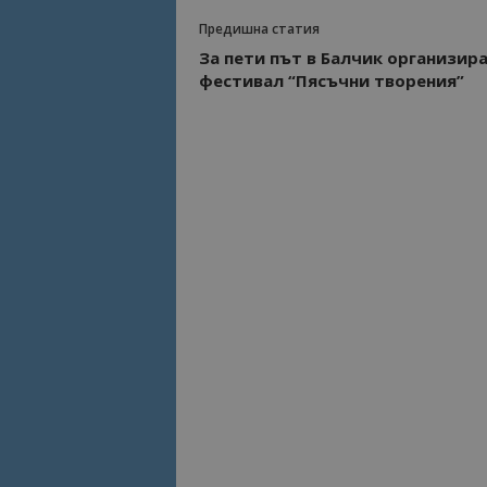
Предишна статия
За пети път в Балчик организир
фестивал “Пясъчни творения”