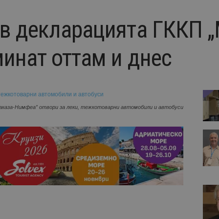
в декларацията ГККП „
минат оттам и днес
аказа-Нимфеа” отвори за леки, тежкотоварни автомобили и автобуси