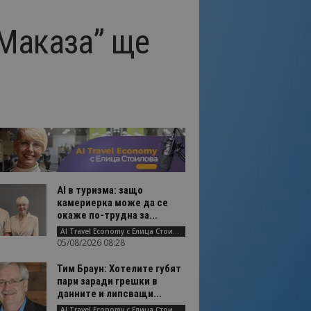
Маказа” ще
AI в туризма: защо
камериерка може да се
окаже по-трудна за...
AI Travel Economy с Елица Стоилова
05/08/2026 08:28
Тим Браун: Хотелите губят
пари заради грешки в
данните и липсващи...
AI Travel Economy с Елица Стоилова