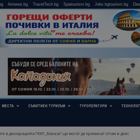
bg
Airnews.bg
TravelTech.bg
Spatourism.bg
Jobs.bgtourism.bg
Des
МЕСТА
СЪБИТИЕН ТУРИЗЪМ
ТУРОПЕРАТОРИ
ТЕХНОЛО
е в декларацията ГККП „Маказа” ще могат да преминат оттам и днес