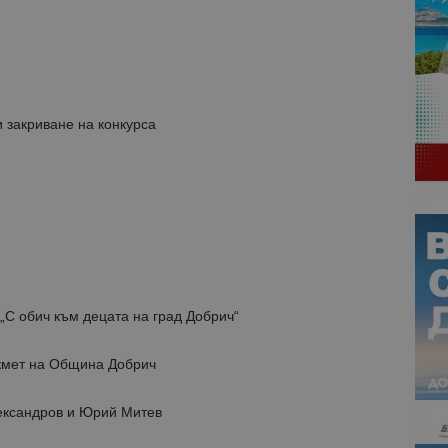
 закриване на конкурса
„С обич към децата на град Добрич“
кмет на Община Добрич
ександров и Юрий Митев