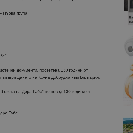
– Първа група
бе“
иотечни документи, посветена 130 години от
от възвръщането на Южна Добруджа към България;
 света на Дора Габе” по повод 130 години от
ора Габе“