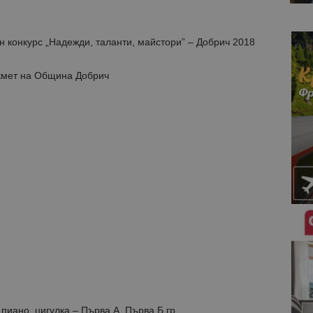
 конкурс „Надежди, таланти, майстори” – Добрич 2018
кмет на Община Добрич
пиано, цигулка – Първа А, Първа Б гр.