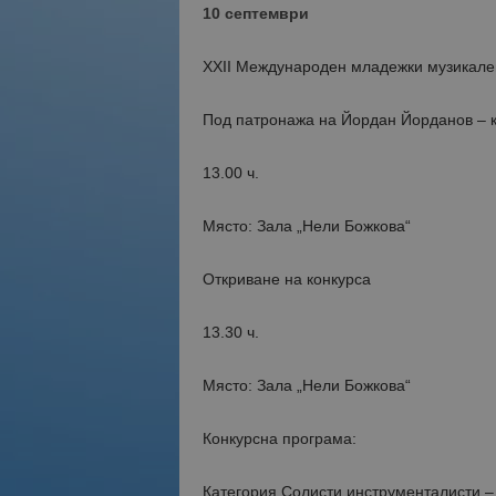
10 септември
XXII Международен младежки музикален
Под патронажа на Йордан Йорданов – 
13.00 ч.
Място: Зала „Нели Божкова“
Откриване на конкурса
13.30 ч.
Място: Зала „Нели Божкова“
Конкурсна програма:
Категория Солисти инструменталисти – 