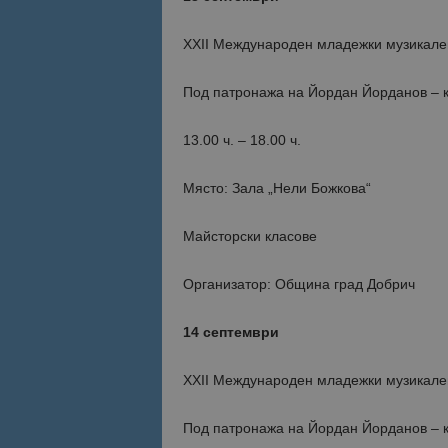
XXII Международен младежки музикален
Име
Име
sc_is_visitor_uniq
is_visitor_unique
Под патронажа на Йордан Йорданов – 
13.00 ч. – 18.00 ч.
is_unique
Място: Зала „Нели Божкова“
_ga_B09EBBY8PY
Майсторски класове
_ga_WXPDN4HSCV
Организатор: Община град Добрич
_ga_FK650GXHRZ
14 септември
_ga
XXII Международен младежки музикален
Под патронажа на Йордан Йорданов – 