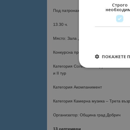
Строго
необходи
Под патронажа на Йордан Йорданов – 
13.30 ч.
Място: Зала „Нели Божкова“
Конкурсна програма:
ПОКАЖЕТЕ 
Категория Солисти инструменталисти – 
и II тур
Категория Акомпанимент
Строго необходимит
управление на акау
Категория Камерна музика – Трета възр
Име
Организатор: Община град Добрич
cookie_notice_acc
13 септември