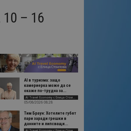
 10 – 16
AI в туризма: защо
камериерка може да се
окаже по-трудна за...
AI Travel Economy с Елица Стоилова
05/08/2026 08:28
Тим Браун: Хотелите губят
пари заради грешки в
данните и липсващи...
AI Travel Economy с Елица Стоилова