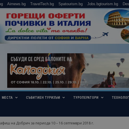
bg
Airnews.bg
TravelTech.bg
Spatourism.bg
Jobs.bgtourism.bg
Des
МЕСТА
СЪБИТИЕН ТУРИЗЪМ
ТУРОПЕРАТОРИ
ТЕХНОЛО
афиш на Добрич за периода 10 – 16 септември 2018 г.