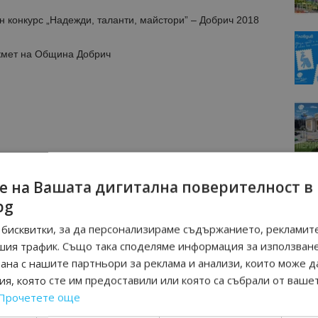
 конкурс „Надежди, таланти, майстори” – Добрич 2018
кмет на Община Добрич
е на Вашата дигитална поверителност в
пиано, цигулка, виола, виолончело – Втора възрастова
bg
бисквитки, за да персонализираме съдържанието, рекламите
шия трафик. Също така споделяме информация за използван
рана с нашите партньори за реклама и анализи, които може д
я, която сте им предоставили или която са събрали от ваше
Прочетете още
 конкурс „Надежди, таланти, майстори” – Добрич 2018