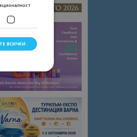
кционалност
ТЕ ВСИЧКИ
елско влизане и
тки.
омните съгласието
квитки на сайта.