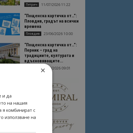
11/07/2026 11:22
Петрич
“Пощенска картичка от…”:
Пловдив, градът на всички
времена
23/06/2026 10:00
Пловдив
“Пощенска картичка от…”:
Перник – град на
традициите, културата и
вдъхновяващите...
×
17/06/2026 09:01
Перник
 и да
ето на нашия
а я комбинират с
то използване на