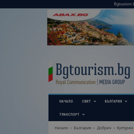
Bgtourism.
B
g
t
o
u
r
i
НАЧАЛО
СВЯТ
БЪЛГАРИЯ
s
m
.
ТРАНСПОРТ
b
g
Начало
България
Добрич
Културен 
–