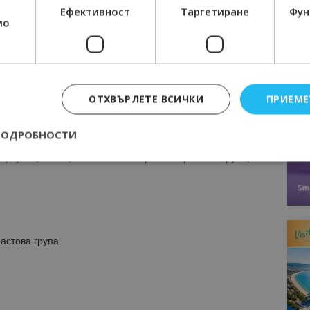
Ефективност
Таргетиране
Фун
мо
кмет на Община Добрич
ОТХВЪРЛЕТЕ ВСИЧКИ
ПРИЕМЕ
ПОДРОБНОСТИ
цигулка, виола, виолончело – Трета възрастова група, I
Строго необходимо
Ефективност
Таргетиране
Функционалност
е бисквитки позволяват основната функционалност на уебсайта, като потребит
нта. Уебсайтът не може да се използва правилно без строго необходими бискви
астова група
Доставчик
/
Валиден
Описание
Домейн
до
epted
lisandraramos.com
7 дни
Тази бисквитка се използва, за да зап
bgtourism.bg
на потребителя за използването на бис