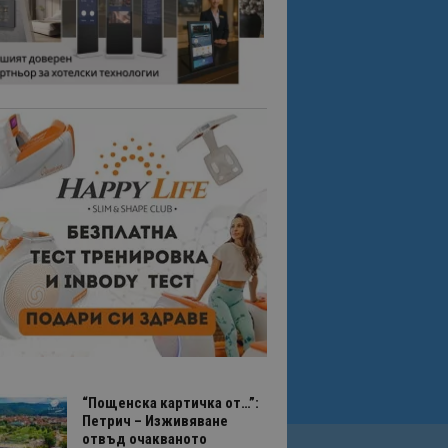
“Пощенска картичка от…”:
Петрич – Изживяване
отвъд очакваното