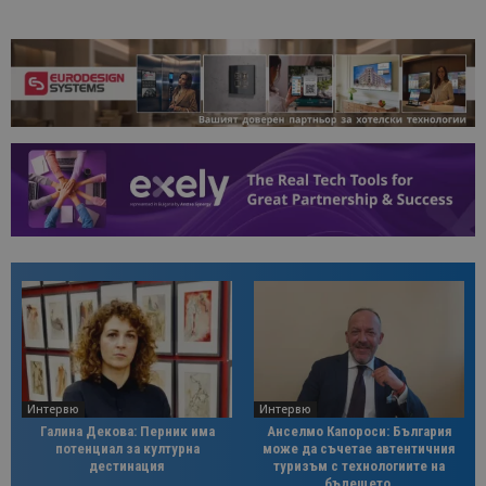
Интервю
Интервю
Галина Декова: Перник има
Анселмо Капороси: България
потенциал за културна
може да съчетае автентичния
дестинация
туризъм с технологиите на
бъдещето