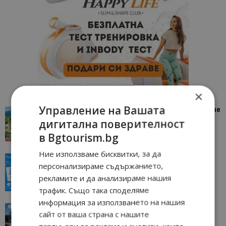
×
Управление на Вашата
“Пощенска картичка от…”: Петрич – Изживяване
отвъд очакваното
дигитална поверителност
11/07/2026 11:22
Петрич
в Bgtourism.bg
Ние използваме бисквитки, за да
“Пощенска картичка от…”: Пловдив, градът на
персонализираме съдържанието,
всички времена
рекламите и да анализираме нашия
23/06/2026 10:00
Пловдив
трафик. Също така споделяме
информация за използването на нашия
“Пощенска картичка от…”: Перник – град на
сайт от ваша страна с нашите
традициите, културата и вдъхновяващите...