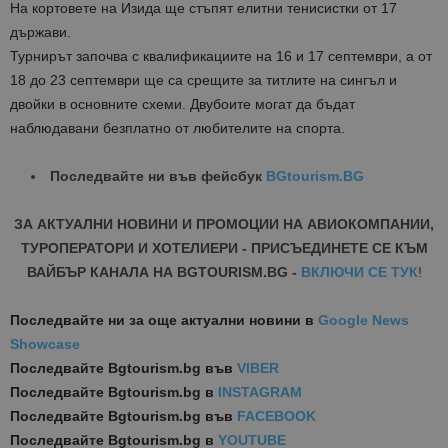
На кортовете на Изида ще стъпят елитни тенисистки от 17
държави.
Турнирът започва с квалификациите на 16 и 17 септември, а от
18 до 23 септември ще са срещите за титлите на сингъл и
двойки в основните схеми. Двубоите могат да бъдат
наблюдавани безплатно от любителите на спорта.
Последвайте ни във фейсбук
BGtourism.BG
ЗА АКТУАЛНИ НОВИНИ И ПРОМОЦИИ НА АВИОКОМПАНИИ,
ТУРОПЕРАТОРИ И ХОТЕЛИЕРИ - ПРИСЪЕДИНЕТЕ СЕ КЪМ
ВАЙБЪР КАНАЛА НА BGTOURISM.BG -
ВКЛЮЧИ СЕ ТУК
!
Последвайте ни за още актуални новини
в
Google News
Showcase
Последвайте
Bgtourism.bg във
VIBER
Последвайте
Bgtourism.bg в
INSTAGRAM
Последвайте
Bgtourism.bg във
FACEBOOK
Последвайте
Bgtourism.bg в
YOUTUBE