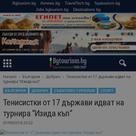
Bgtourism.bg
Airnews.bg
TravelTech.bg
Spatourism.bg
Jobs.bgtourism.bg
Destinations.bg
Начало
България
Добрич
Тенисистки от 17 държави идват на
турнира “Изида къп”
БЪЛГАРИЯ
ДОБРИЧ
СЪБИТИЕН ТУРИЗЪМ
СПОРТ
Тенисистки от 17 държави идват на
турнира “Изида къп”
07/09/2018 20:32