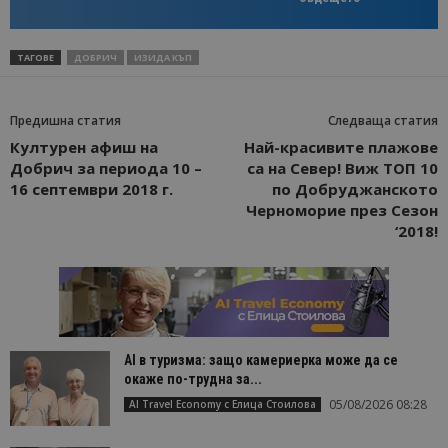
ТАГОВЕ
ДОБРИЧ
ИЗИДА КЪП
Предишна статия
Следваща статия
Културен афиш на
Най-красивите плажове
Добрич за периода 10 –
са на Север! Виж ТОП 10
16 септември 2018 г.
по Добруджанското
Черноморие през Сезон
‘2018!
AI в туризма: защо камериерка може да се
окаже по-трудна за...
05/08/2026 08:28
AI Travel Economy с Елица Стоилова