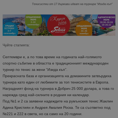
Тенисистки от 17 държави идват на турнира “Изида къп”
Чуйте статията:
Септември е, а по това време на годината най-голямото
спортно събитие в областта е традиционният международен
турнир по тенис за жени “Изида къп”.
Прекрасната база и организацията на домакините затвърдиха
турнира като един от любимите за топ тенисистите в Европа.
Наградният фонд на турнира в Добрич 25 000 долара, а това го
нарежда сред най-силните в родния ни календар.
Под №1 и 2 са заявени надеждите на румънския тенис Жаклин
Адина Кристиян и Андрея Амалия Роска. Те са съответно под
№221 и 222 в света, но са само на 20 години.