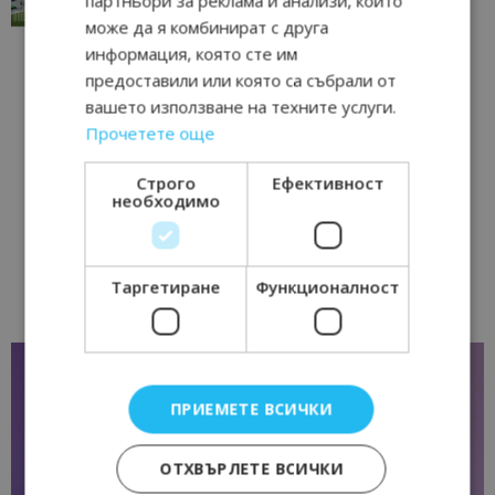
партньори за реклама и анализи, които
17/06/2026 09:01
Перник
може да я комбинират с друга
информация, която сте им
предоставили или която са събрали от
вашето използване на техните услуги.
Прочетете още
Строго
Ефективност
необходимо
Таргетиране
Функционалност
ПРИЕМЕТЕ ВСИЧКИ
ОТХВЪРЛЕТЕ ВСИЧКИ