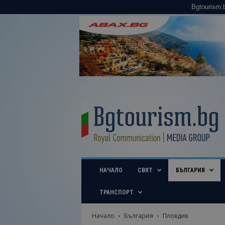
Bgtourism.
B
g
t
o
u
r
i
НАЧАЛО
СВЯТ
БЪЛГАРИЯ
s
m
.
ТРАНСПОРТ
b
g
Начало
България
Пловдив
–