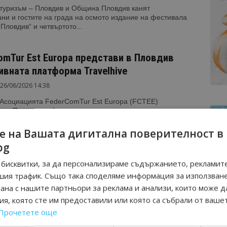
 туризъм – Пловдив и Община Пловдив канят
ни и гостите на града на осмото издание на фестивала
 Пловдив“ и четвъртото...
omTur Est Europa представи в Пловдив
ивната платформа Travelhive
26/06/2026 14:38
 Асоциацията FederComTur Est Europa (FCTEE)
а в Пловдив събитие, посветено на представянето на
та платформа Travelhive – иновативно решение,
но от италианската компания...
е на Вашата дигитална поверителност в
bg
ска картичка от…”: Пловдив, градът на
бисквитки, за да персонализираме съдържанието, рекламите
 времена
шия трафик. Също така споделяме информация за използван
рана с нашите партньори за реклама и анализи, които може д
23/06/2026 10:00
я, която сте им предоставили или която са събрали от ваше
на информационна агенция Bgtourism.bg реализира
Прочетете още
здание на кампанията „Пощенска картичка от…“ –
а под егидата на Министерството на туризма, насочена