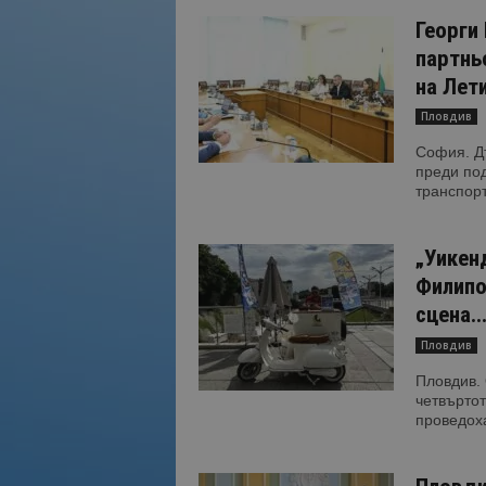
Георги
партнь
на Лет
Пловдив
София. Д
преди под
транспорт
„Уикен
Филипо
сцена..
Пловдив
Пловдив. 
четвърто
проведоха