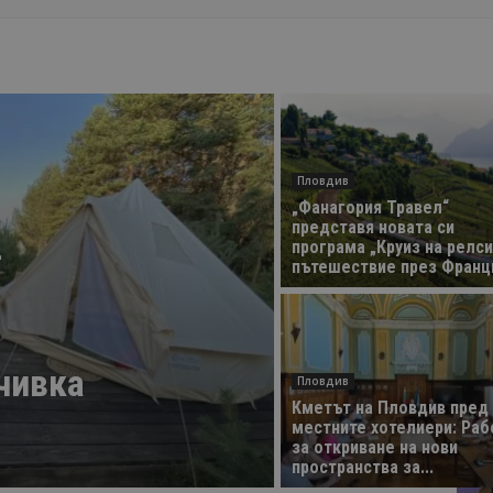
Пловдив
„Фанагория Травел“
представя новата си
–
програма „Круиз на релси
пътешествие през Франция
чивка
Пловдив
Кметът на Пловдив пред
местните хотелиери: Ра
за откриване на нови
пространства за...