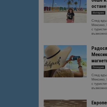
остане 
Интервю
След вдъх
Мексико, 
с туристи
възможнос
Радосл
Мексик
магнети
Пловдив
След вдъх
Мексико, 
с туристи
възможнос
Европе