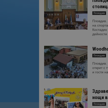
Пловди
столиц
Пловдив
Пловдив. 
на спорт
Костадин 
дейности 
Woodho
Пловдив
Пловдив.
открит с 
и гости н
Здраве
нощи въ
Пловдив