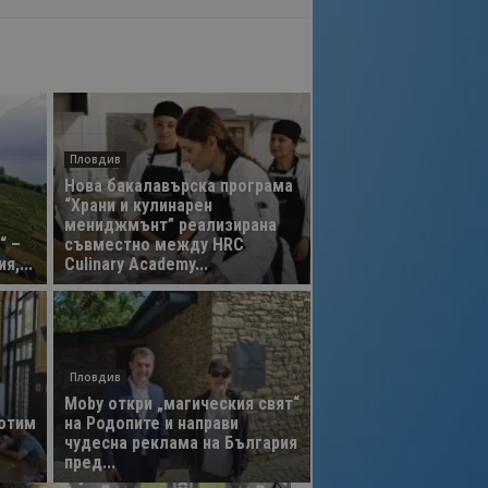
Пловдив
Нова бакалавърска програма
“Храни и кулинарен
мениджмънт” реализирана
“ –
съвместно между HRC
,...
Culinary Academy...
Пловдив
Moby откри „магическия свят“
ботим
на Родопите и направи
чудесна реклама на България
пред...