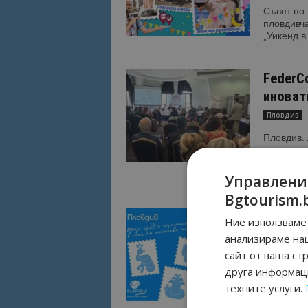
Съвет по
пловдивча
„Уикенд в
FederC
иноват
Пловдив
Пловдив.
организир
дигитална
разработе
Управлени
Bgtourism.
“Пощен
Ние използваме 
всички
анализираме на
сайт от ваша ст
Пловдив
друга информаци
Национал
техните услуги.
второто и
инициатив