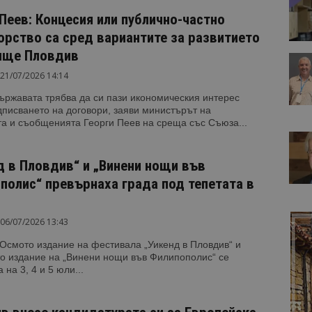
 Пеев: Концесия или публично-частно
орство са сред вариантите за развитието
ище Пловдив
21/07/2026 14:14
ържавата трябва да си пази икономическия интерес
писването на договори, заяви министърът на
а и съобщенията Георги Пеев на среща със Съюза...
д в Пловдив“ и „Винени нощи във
полис“ превърнаха града под тепетата в
.
06/07/2026 13:43
Осмото издание на фестивала „Уикенд в Пловдив“ и
то издание на „Винени нощи във Филипополис“ се
 на 3, 4 и 5 юли...