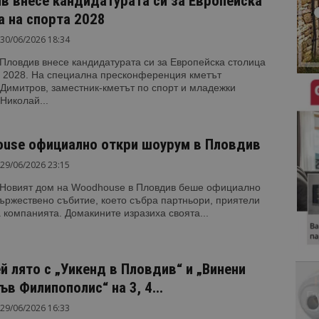
в внесе кандидатурата си за Европейска
а на спорта 2028
30/06/2026 18:34
Пловдив внесе кандидатурата си за Европейска столица
а 2028. На специална пресконференция кметът
Димитров, заместник-кметът по спорт и младежки
Николай...
use официално откри шоурум в Пловдив
29/06/2026 23:15
 Новият дом на Woodhouse в Пловдив беше официално
тържествено събитие, което събра партньори, приятели
а компанията. Домакините изразиха своята...
й лято с „Уикенд в Пловдив“ и „Винени
в Филипополис“ на 3, 4...
29/06/2026 16:33