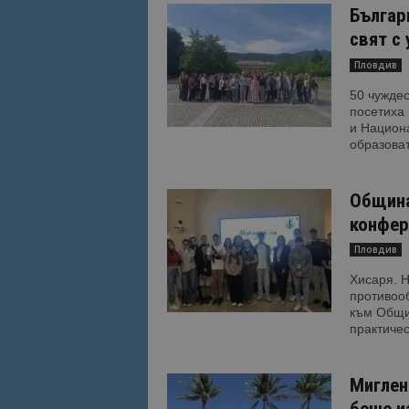
Българ
свят с
Име
Име
Пловдив
sc_is_visitor_uniq
is_visitor_unique
50 чуждес
посетиха
и Национа
образова
is_unique
Община
_ga_B09EBBY8PY
конфер
_ga_WXPDN4HSCV
Пловдив
_ga_FK650GXHRZ
Хисаря. Н
противоо
към Общин
_ga
практичес
Миглен
беше и