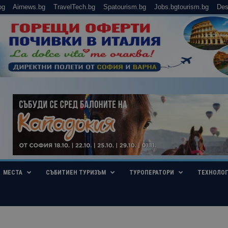
bg
Airnews.bg
TravelTech.bg
Spatourism.bg
Jobs.bgtourism.bg
Des
МЕСТА
СЪБИТИЕН ТУРИЗЪМ
ТУРОПЕРАТОРИ
ТЕХНОЛО