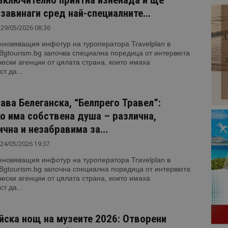
завинаги сред най-специалните...
29/05/2026 08:36
новяващия инфотур на туроператора Travelplan в
Bgtourism.bg започва специална поредица от интервюта
чески агенции от цялата страна, които имаха
т да...
ава Белеганска, “Белпрего Травел”:
о има собствена душа – различна,
чна и незабравима за...
24/05/2026 19:37
новяващия инфотур на туроператора Travelplan в
Bgtourism.bg започна специална поредица от интервюта
чески агенции от цялата страна, които имаха
т да...
йска нощ на музеите 2026: Отворени