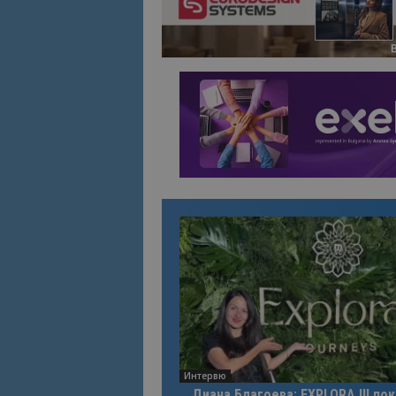
Интервю
Диана Благоева: EXPLORA III по