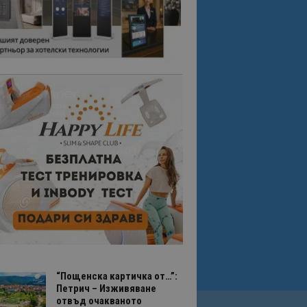
“Пощенска картичка от…”:
Петрич – Изживяване
отвъд очакваното