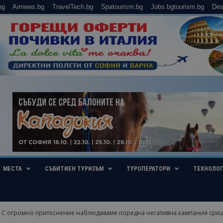
bg
Airnews.bg
TravelTech.bg
Spatourism.bg
Jobs.bgtourism.bg
Des
МЕСТА
СЪБИТИЕН ТУРИЗЪМ
ТУРОПЕРАТОРИ
ТЕХНОЛО
: С огромно притеснение наблюдаваме поредна негативна кампания срещ