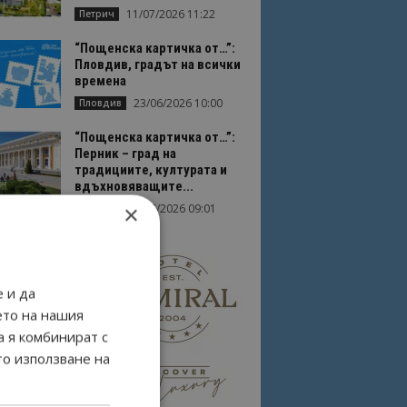
11/07/2026 11:22
Петрич
“Пощенска картичка от…”:
Пловдив, градът на всички
времена
23/06/2026 10:00
Пловдив
“Пощенска картичка от…”:
Перник – град на
традициите, културата и
вдъхновяващите...
×
17/06/2026 09:01
Перник
 и да
ето на нашия
а я комбинират с
то използване на