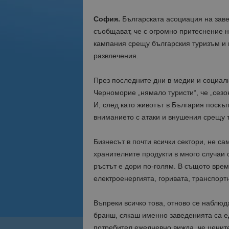
София.
Българската асоциация на заве
съобщават, че с огромно притеснение 
кампания срещу българския туризъм и 
развлечения.
През последните дни в медии и социал
Черноморие „нямало туристи“, че „сезо
И, след като животът в България поскъ
вниманието с атаки и внушения срещу 
Бизнесът в почти всички сектори, не са
хранителните продукти в много случаи с
ръстът е дори по-голям. В същото врем
електроенергията, горивата, транспортн
Въпреки всичко това, отново се наблю
бранш, сякаш именно заведенията са ед
потребител ежедневно вижда, че цените