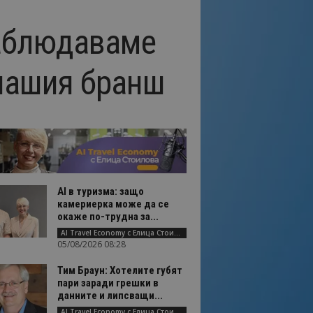
наблюдаваме
нашия бранш
AI в туризма: защо
камериерка може да се
окаже по-трудна за...
AI Travel Economy с Елица Стоилова
05/08/2026 08:28
Тим Браун: Хотелите губят
пари заради грешки в
данните и липсващи...
AI Travel Economy с Елица Стоилова