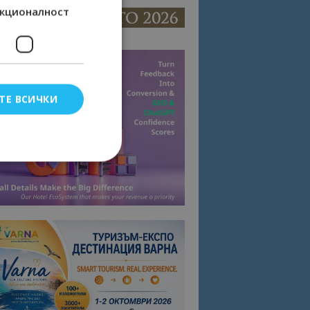
кционалност
ТЕ ВСИЧКИ
елско влизане и
тки.
омните съгласието
квитки на сайта.