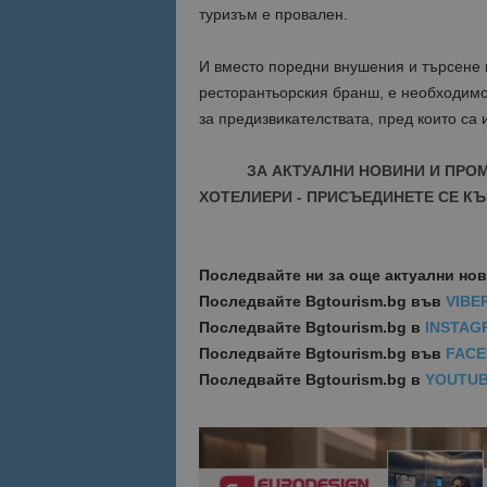
туризъм е провален.
Име
Име
И вместо поредни внушения и търсене н
sc_is_visitor_uniq
ресторантьорския бранш, е необходимо
is_visitor_unique
за предизвикателствата, пред които са 
ЗА АКТУАЛНИ НОВИНИ И ПРО
is_unique
ХОТЕЛИЕРИ - ПРИСЪЕДИНЕТЕ СЕ КЪ
_ga_B09EBBY8PY
Последвайте ни за още актуални но
_ga_WXPDN4HSCV
Последвайте
Bgtourism.bg във
VIBE
Последвайте
Bgtourism.bg в
INSTAG
_ga_FK650GXHRZ
Последвайте
Bgtourism.bg във
FAC
_ga
Последвайте
Bgtourism.bg в
YOUTU