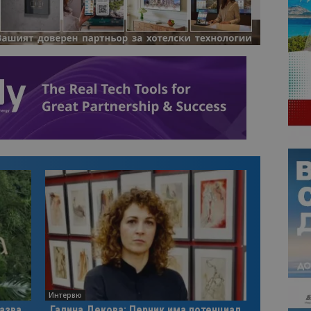
Интервю
казва
Галина Декова: Перник има потенциал