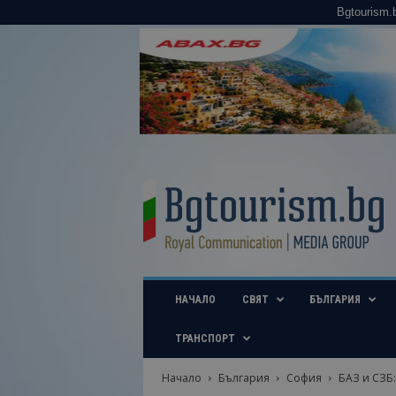
Bgtourism.
B
g
t
o
u
r
i
НАЧАЛО
СВЯТ
БЪЛГАРИЯ
s
m
.
ТРАНСПОРТ
b
g
Начало
България
София
БАЗ и СЗБ
–