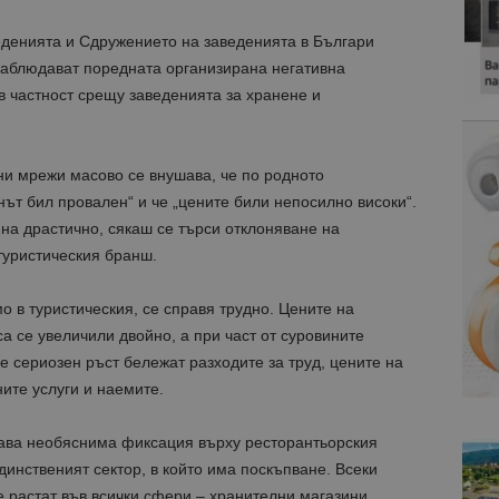
денията и Сдружението на заведенията в Българи
наблюдават поредната организирана негативна
в частност срещу заведенията за хранене и
ни мрежи масово се внушава, че по родното
нът бил провален“ и че „цените били непосилно високи“.
пна драстично, сякаш се търси отклоняване на
туристическия бранш.
мо в туристическия, се справя трудно. Цените на
а се увеличили двойно, а при част от суровините
е сериозен ръст бележат разходите за труд, цените на
ите услуги и наемите.
дава необяснима фиксация върху ресторантьорския
инственият сектор, в който има поскъпване. Всеки
 растат във всички сфери – хранителни магазини,